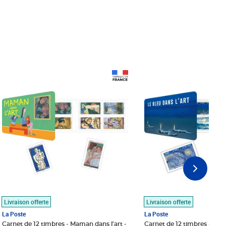
Prix 18,24€
Prix 18,24€
Livraison offerte
Livraison offerte
La Poste
La Poste
Carnet de 12 timbres - Maman dans l'art -
Carnet de 12 timbres - Le bl