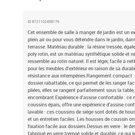
ID 8721102498176
Cet ensemble de salle à manger de jardin est un ex
plein air ou pour vous détendre dans le jardin, dans 
terrasse. Matériau durable : la résine tressée, ég
poly rotin, est un matériau synthétique solide et n
ressemble au rotin naturel. Il est léger, facile à n
pour les meubles d'extérieur en raison de sa durabi
résistance aux intempéries.Rangement compact : 
dossier rabattable, ce qui permet de les ranger fac
pliées, elles se rangent parfaitement sous la tabl
encombrant.Expérience d'assise confortable : ce mo
coussins épais, offre une expérience d'assise con
lavable : ces coussins de siège sont dotés de ho
et un entretien faciles. Les housses de coussin ont
fixation facile aux dossiers.Dessus en verre : le de
fabriqué en verre trempé solide et durable, ce qui l