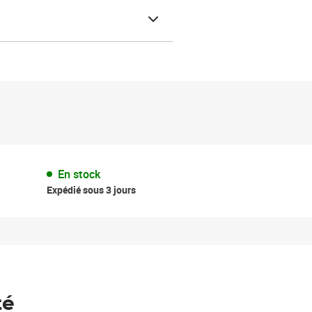
En stock
Expédié sous 3 jours
té