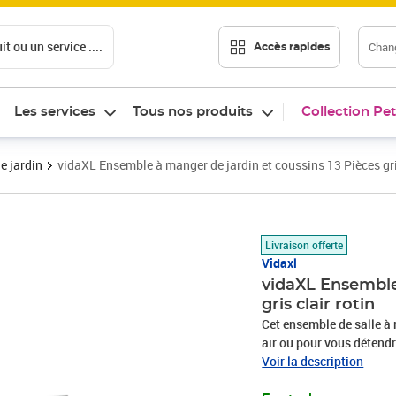
t ou un service ....
Chang
Accès rapides
Les services
Tous nos produits
Collection Pet
e jardin
vidaXL Ensemble à manger de jardin et coussins 13 Pièces gris
Prix 646,89€
Livraison offerte
Vidaxl
vidaXL Ensemble 
gris clair rotin
Cet ensemble de salle à 
air ou pour vous détendre
Matériau durable : la ré
Voir la description
un matériau synthétique 