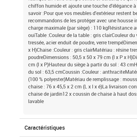
chiffon humide et ajoute une touche d'élégance à 
savoir :Pour que vos meubles d'extérieur restent 
recommandons de les protéger avec une housse 
charge maximale (par siège) : 110 kgRésistance 
ouiTable :Couleur de la table : gris clairCouleur du 
tressée, acier enduit de poudre, verre trempéDimen
x H)Chaise :Couleur : gris clairMatériau : résine tre
poudreDimensions : 50,5 x 50 x 79 cm (l x P x H)D
cm (l x P)Hauteur du siège à partir du sol : 43 cm
du sol : 63,5 cmCoussin :Couleur : anthraciteMatér
(100 % polyester)Matériau de remplissage : mous
chaise : 76 x 45,5 x 2 cm (L x l x é)La livraison con
chaise de jardin12 x coussin de chaise à haut dos
lavable
Caractéristiques