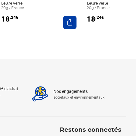
Lettre verte
Lettre verte
20g / France
20g / France
18
18
,24€
,24€
r au panier
Ajouter au panier
5€ d'achat
Nos engagements
s
sociétaux et environnementaux
Linkedin
Instagram
X
Tiktok
Facebook
Youtube
Threads
Restons connectés