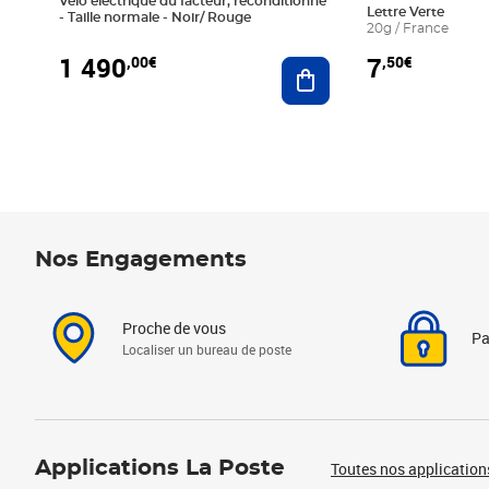
Vélo électrique du facteur, reconditionné
Lettre Verte
- Taille normale - Noir/ Rouge
20g / France
1 490
7
,00€
,50€
Ajouter au panier
Nos Engagements
Proche de vous
Pa
Localiser un bureau de poste
Applications La Poste
Toutes nos application