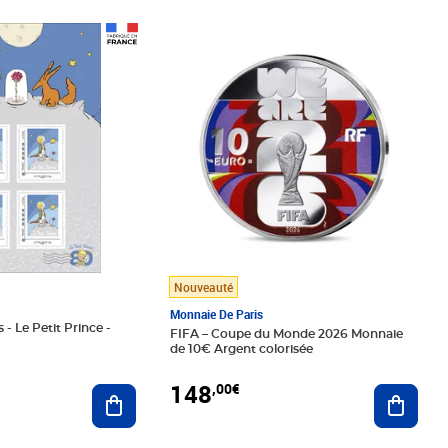
Prix 148,00€
Nouveauté
Monnaie De Paris
 - Le Petit Prince -
FIFA – Coupe du Monde 2026 Monnaie
de 10€ Argent colorisée
148
,00€
Ajouter au panier
Ajoute