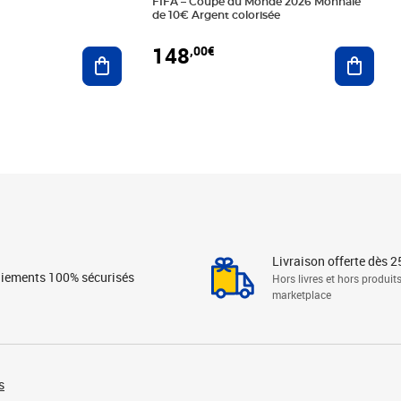
FIFA – Coupe du Monde 2026 Monnaie
de 10€ Argent colorisée
148
,00€
Ajouter au panier
Ajoute
Livraison offerte dès 2
iements 100% sécurisés
Hors livres et hors produit
marketplace
s