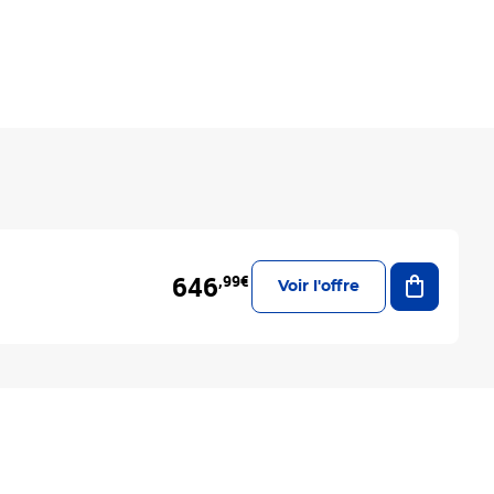
Ajouter a
646
,99€
Voir l'offre