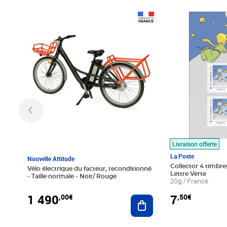
Prix 1 490,00€
Prix 7,50€
Livraison offerte
La Poste
Nouvelle Attitude
Collector 4 timbres
Vélo électrique du facteur, reconditionné
Lettre Verte
- Taille normale - Noir/ Rouge
20g / France
1 490
7
,00€
,50€
Ajouter au panier