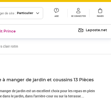
er de site :
Particulier
AIDE
SE CONNECTER
PANIER
Laposte.net
it Prince
 clair rotin
Prix 646,99€
à manger de jardin et coussins 13 Pièces
manger de jardin est un excellent choix pour les repas en plein
 dans le jardin, dans l'arrière-cour ou sur la terrasse.
sine tressée, également connue sous le nom de poly rotin, est
solide et nécessitant peu d'entretien qui ressemble au rotin