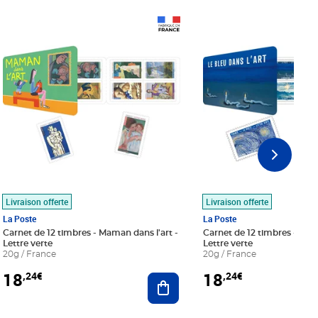
Prix 18,24€
Prix 18,24€
Livraison offerte
Livraison offerte
La Poste
La Poste
Carnet de 12 timbres - Maman dans l'art -
Carnet de 12 timbres - Le bl
Lettre verte
Lettre verte
20g / France
20g / France
18
18
,24€
,24€
r au panier
Ajouter au panier