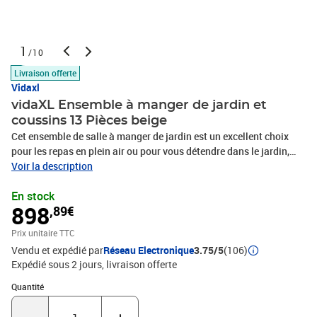
1
/10
Livraison offerte
Vidaxl
vidaXL Ensemble à manger de jardin et
coussins 13 Pièces beige
Cet ensemble de salle à manger de jardin est un excellent choix
pour les repas en plein air ou pour vous détendre dans le jardin,
l'arrière-cour ou le patio. Matériau durable : la résine tressée,
Voir la description
également connue sous le nom de poly rotin, est un matériau
En stock
synthétique solide et nécessitant peu d'entretien qui ressemble au
898
,89€
rotin naturel. Elle est légère, facile à nettoyer et couramment
utilisée pour les meubles d'extérieur en raison de sa durabilité et de
Prix unitaire TTC
ses propriétés de résistance aux intempéries. Dessus en verre : le
Vendu et expédié par
Réseau Electronique
3.75/5
(106)
dessus de la table d'extérieur est fabriqué en verre trempé solide et
Expédié sous 2 jours
livraison offerte
durable, ce qui le rend facile à nettoyer avec un chiffon humide et
ajoute une touche d'élégance à votre espace extérieur. Rangement
Quantité : 1
Quantité
compact : ces chaises sont dotées d'un dossier rabattable, ce qui
permet de les ranger facilement sous la table. Une fois pliées, elles