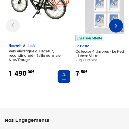
Livraison offerte
Nouvelle Attitude
La Poste
Vélo électrique du facteur,
Collector 4 timbres - Le Petit P
reconditionné - Taille normale -
- Lettre Verte
Noir/ Rouge
20g / France
1 490
7
,00€
,50€
Ajouter au panier
Nos Engagements