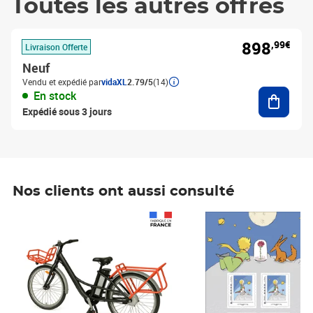
Toutes les autres offres
898
,99€
Livraison Offerte
Neuf
Vendu et expédié par
vidaXL
2.79/5
(14)
Ajouter
En stock
Expédié sous 3 jours
Nos clients ont aussi consulté
Prix 1 490,00€
Prix 7,50€