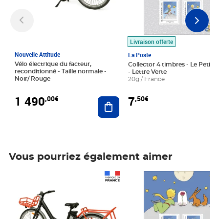
Livraison offerte
Nouvelle Attitude
La Poste
Vélo électrique du facteur,
Collector 4 timbres - Le Petit P
reconditionné - Taille normale -
- Lettre Verte
Noir/ Rouge
20g / France
1 490
7
,00€
,50€
Ajouter au panier
Vous pourriez également aimer
Prix 1 490,00€
Prix 7,50€