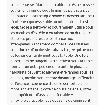
polyester)Matériau de remplissage : mousseDimensions du
sur la terrasse. Matériau durable : la résine tressée,
coussin de chaise : 76 x 45,5 x 2 cm (L x l x é)Dimensions du
également connue sous le nom de poly rotin, est
coussin de tabouret : 40 x 40 x 2 cm (l x P x é)La livraison contient
un matériau synthétique solide et nécessitant peu
:1 x table de jardin4 x tabouret de jardin4 x coussin de siège de
d'entretien qui ressemble au rotin naturel. Il est
tabouret avec housse amovible et lavable6 x chaise de jardin6 x
léger, facile à nettoyer et couramment utilisé pour
coussin de chaise à haut dossier avec housse amovible et lavable
les meubles d'extérieur en raison de sa durabilité
et de ses propriétés de résistance aux
intempéries.Rangement compact : ces chaises
sont dotées d'un dossier rabattable, ce qui permet
de les ranger facilement sous la table. Une fois
pliées, elles se rangent parfaitement sous la table,
formant un cube peu encombrant. De plus, les
tabourets peuvent également être rangés sous les
chaises, maximisant encore davantage l'efficacité
de l'espace.Expérience d'assise confortable : ce
mobilier d'extérieur, doté de coussins épais, offre
une expérience d'assise confortable.Housse
amovible et lavable : ces coussins de siège sont