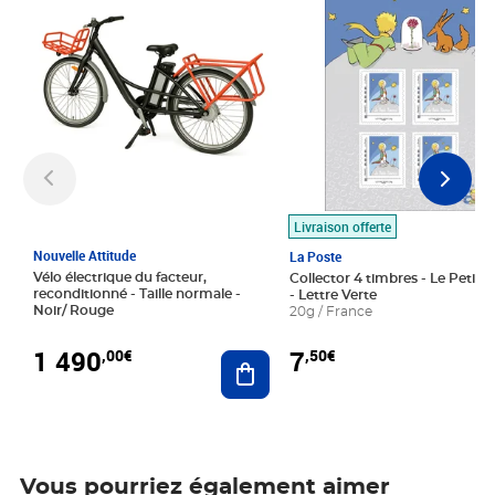
Livraison offerte
Nouvelle Attitude
La Poste
Vélo électrique du facteur,
Collector 4 timbres - Le Petit P
reconditionné - Taille normale -
- Lettre Verte
Noir/ Rouge
20g / France
1 490
7
,00€
,50€
Ajouter au panier
Vous pourriez également aimer