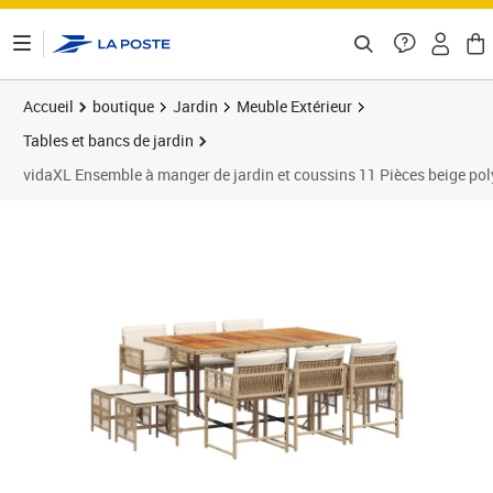
ontenu de la page
Accueil
boutique
Jardin
Meuble Extérieur
Tables et bancs de jardin
vidaXL Ensemble à manger de jardin et coussins 11 Pièces beige poly
Prix 645,89€
Prix 6