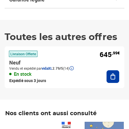
Toutes les autres offres
645
,99€
Livraison Offerte
Neuf
Vendu et expédié par
vidaXL
2.79/5
(14)
Ajouter
En stock
Expédié sous 3 jours
Nos clients ont aussi consulté
Prix 1 490,00€
Prix 7,50€