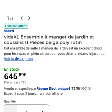
1
/8
Livraison offerte
Vidaxl
vidaXL Ensemble à manger de jardin et
coussins 11 Pièces beige poly rotin
Cet ensemble de salle à manger de jardin est un excellent choix
pour les repas en plein air ou pour vous détendre dans le jardin,
dans l'arrière-cour ou sur la terrasse. Matériau durable : la résine
Voir la description
tressée, également connue sous le nom de poly rotin, est un
En stock
matériau synthétique solide et nécessitant peu d'entretien qui
645
,89€
ressemble au rotin naturel. Il est léger, facile à nettoyer et
couramment utilisé pour les meubles d'extérieur en raison de sa
Prix unitaire TTC
durabilité et de ses propriétés de résistance aux
Vendu et expédié par
Réseau Electronique
3.75/5
(106)
intempéries.Rangement compact : ces chaises sont dotées d'un
Expédié sous 2 jours
livraison offerte
dossier rabattable, ce qui permet de les ranger facilement sous la
table. Une fois pliées, elles se rangent parfaitement sous la table,
Quantité : 1
Quantité
formant un cube peu encombrant. De plus, les tabourets peuvent
également être rangés sous les chaises, maximisant encore