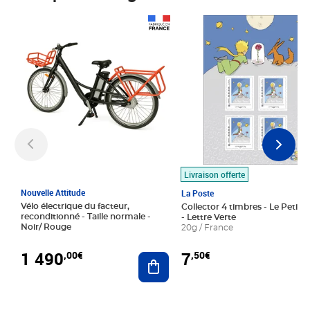
Prix 1 490,00€
Prix 7,50€
Livraison offerte
Nouvelle Attitude
La Poste
Vélo électrique du facteur,
Collector 4 timbres - Le Petit P
reconditionné - Taille normale -
- Lettre Verte
Noir/ Rouge
20g / France
1 490
7
,00€
,50€
Ajouter au panier