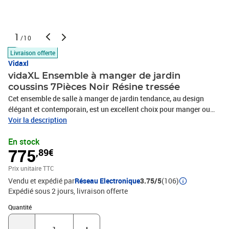
1
/10
Livraison offerte
Vidaxl
vidaXL Ensemble à manger de jardin
coussins 7Pièces Noir Résine tressée
Cet ensemble de salle à manger de jardin tendance, au design
élégant et contemporain, est un excellent choix pour manger ou
vous détendre dans votre jardin. Matériau résistant aux
Voir la description
intempéries : la résine tressée, également connue sous le nom de
En stock
rotin poly, résiste aux intempéries et est facile à nettoyer. Elle reste
775
,89€
belle à l'extérieur pendant une longue période. Elle offre une
excellente qualité, commodité et un aspect esthétique.Cadre
Prix unitaire TTC
robuste : les cadres en acier enduit de poudre rendent l'ensemble
Vendu et expédié par
Réseau Electronique
3.75/5
(106)
de salle à manger d'extérieur robuste et stable pour une utilisation
Expédié sous 2 jours
livraison offerte
quotidienne à l'extérieur.Dessus de table pratique : le dessus de
table en bois d'acacia massif est parfait pour placer des boissons,
Quantité : 1
Quantité
des aliments et des décorations. Il a une belle apparence et est
facile à nettoyer.Fonction d'inclinaison : les chaises de jardin sont