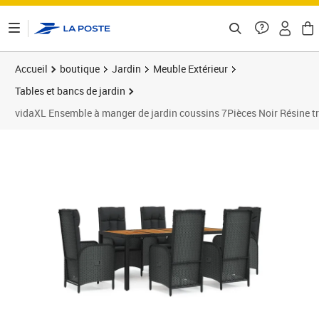
ontenu de la page
Accueil
boutique
Jardin
Meuble Extérieur
Tables et bancs de jardin
vidaXL Ensemble à manger de jardin coussins 7Pièces Noir Résine t
Prix 775,89€
Prix 7