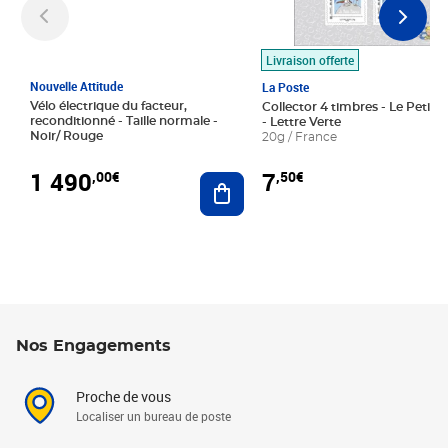
Livraison offerte
Nouvelle Attitude
La Poste
Vélo électrique du facteur,
Collector 4 timbres - Le Petit P
reconditionné - Taille normale -
- Lettre Verte
Noir/ Rouge
20g / France
1 490
7
,00€
,50€
Ajouter au panier
Nos Engagements
Proche de vous
Localiser un bureau de poste