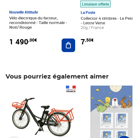
Livraison offerte
Nouvelle Attitude
La Poste
Vélo électrique du facteur,
Collector 4 timbres - Le Petit P
reconditionné - Taille normale -
- Lettre Verte
Noir/ Rouge
20g / France
1 490
7
,00€
,50€
Ajouter au panier
Vous pourriez également aimer
Prix 1 490,00€
Prix 7,50€