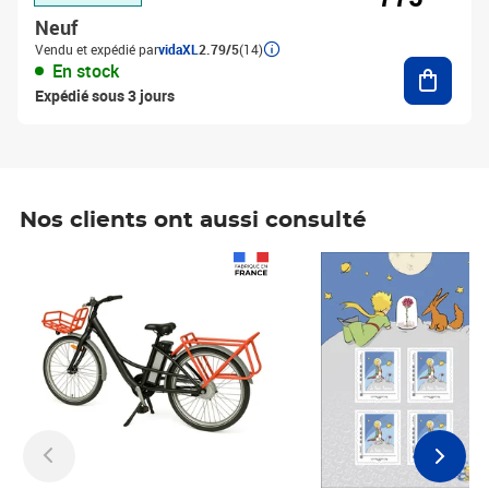
Neuf
Vendu et expédié par
vidaXL
2.79/5
(14)
Ajouter
En stock
Expédié sous 3 jours
Nos clients ont aussi consulté
Prix 1 490,00€
Prix 7,50€