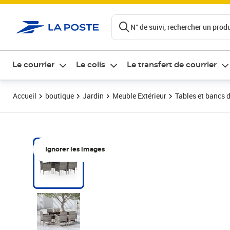
ontenu de la page
N° de suivi, rechercher un produi
Le courrier
Le colis
Le transfert de courrier
Accueil
boutique
Jardin
Meuble Extérieur
Tables et bancs d
Ignorer les images