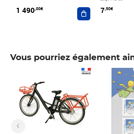
1 490
7
,00€
,50€
Ajouter au panier
Vous pourriez également ai
Prix 1 490,00€
Prix 7,50€