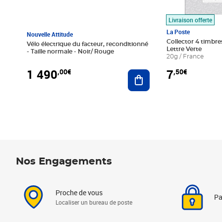
Livraison offerte
La Poste
Nouvelle Attitude
Collector 4 timbres
Vélo électrique du facteur, reconditionné
Lettre Verte
- Taille normale - Noir/ Rouge
20g / France
1 490
7
,00€
,50€
Ajouter au panier
Nos Engagements
Proche de vous
Pa
Localiser un bureau de poste