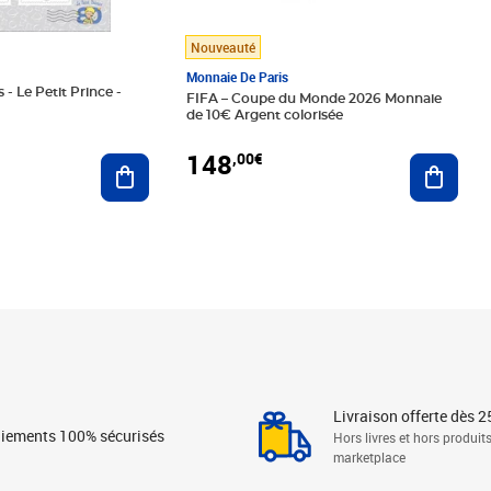
Nouveauté
Monnaie De Paris
 - Le Petit Prince -
FIFA – Coupe du Monde 2026 Monnaie
de 10€ Argent colorisée
148
,00€
Ajouter au panier
Ajoute
Livraison offerte dès 2
iements 100% sécurisés
Hors livres et hors produit
marketplace