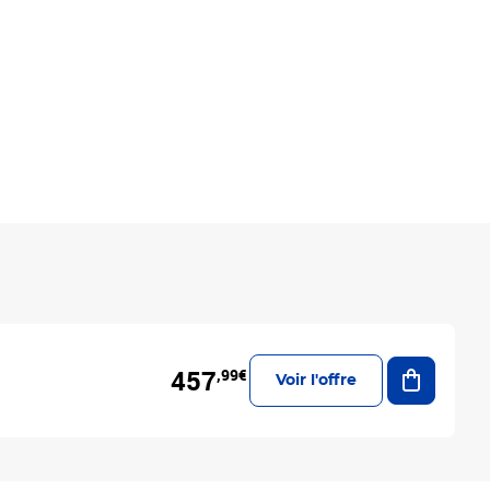
Ajouter a
457
,99€
Voir l'offre