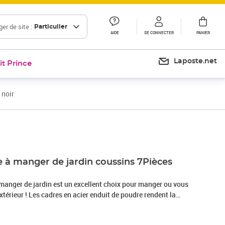
er de site :
Particulier
AIDE
SE CONNECTER
PANIER
Laposte.net
it Prince
 noir
Prix 457,99€
 à manger de jardin coussins 7Pièces
 manger de jardin est un excellent choix pour manger ou vous
it de poudre rendent la
stes et stables pour une utilisation quotidienne à l'extérieur.
 résistante à l’eau, les chaises sont faciles à nettoyer et