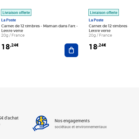
Livraison offerte
Livraison offerte
La Poste
La Poste
Carnet de 12 timbres - Maman dans l'art -
Carnet de 12 timbres - Le bl
Lettre verte
Lettre verte
20g / France
20g / France
18
18
,24€
,24€
r au panier
Ajouter au panier
5€ d'achat
Nos engagements
s
sociétaux et environnementaux