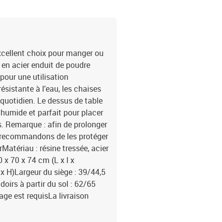
xcellent choix pour manger ou
 en acier enduit de poudre
 pour une utilisation
résistante à l’eau, les chaises
 quotidien. Le dessus de table
n humide et parfait pour placer
fs. Remarque : afin de prolonger
us recommandons de les protéger
Matériau : résine tressée, acier
 x 70 x 74 cm (L x l x
 x H)Largeur du siège : 39/44,5
irs à partir du sol : 62/65
ge est requisLa livraison