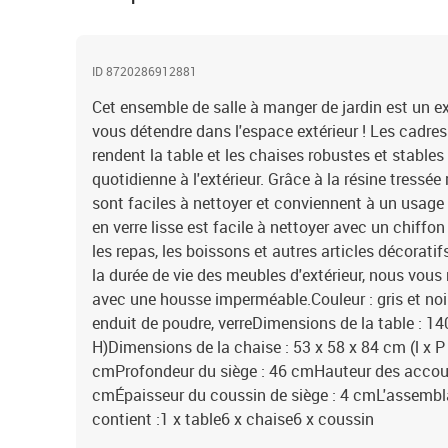
ID 8720286912881
Cet ensemble de salle à manger de jardin est un e
vous détendre dans l'espace extérieur ! Les cadres
rendent la table et les chaises robustes et stables
quotidienne à l'extérieur. Grâce à la résine tressée 
sont faciles à nettoyer et conviennent à un usage
en verre lisse est facile à nettoyer avec un chiffo
les repas, les boissons et autres articles décorati
la durée de vie des meubles d'extérieur, nous vo
avec une housse imperméable.Couleur : gris et noir
enduit de poudre, verreDimensions de la table : 140
H)Dimensions de la chaise : 53 x 58 x 84 cm (l x P
cmProfondeur du siège : 46 cmHauteur des accoudo
cmÉpaisseur du coussin de siège : 4 cmL'assembla
contient :1 x table6 x chaise6 x coussin