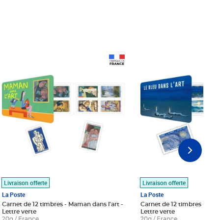
Prix 18,24€
Prix 18,24€
Livraison offerte
Livraison offerte
La Poste
La Poste
Carnet de 12 timbres - Maman dans l'art -
Carnet de 12 timbres - Le bl
Lettre verte
Lettre verte
20g / France
20g / France