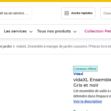
t ou un service ....
Chang
Accès rapides
Les services
Tous nos produits
Collection Pet
e jardin
vidaXL Ensemble à manger de jardin coussins 7Pièces Gris et
Prix 457,89€
Livraison offerte
Vidaxl
vidaXL Ensemble
Gris et noir
Cet ensemble de salle à
détendre dans l'espace extérieur ! Les cadres en acier endu
table et les chaises robu
Voir la description
Grâce à la résine tressée