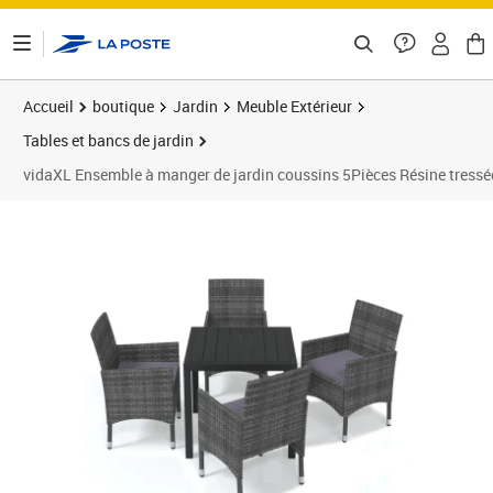
ontenu de la page
Accueil
boutique
Jardin
Meuble Extérieur
Tables et bancs de jardin
vidaXL Ensemble à manger de jardin coussins 5Pièces Résine tressé
Prix 378,33€
Prix 3