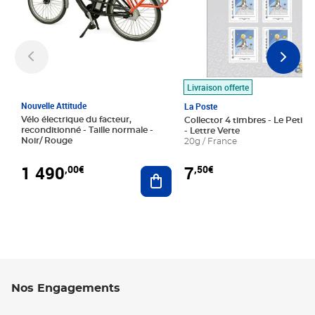
Livraison offerte
Nouvelle Attitude
La Poste
Vélo électrique du facteur,
Collector 4 timbres - Le Petit P
reconditionné - Taille normale -
- Lettre Verte
Noir/ Rouge
20g / France
1 490
7
,00€
,50€
Ajouter au panier
Nos Engagements