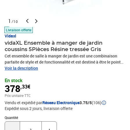
1
/10
Livraison offerte
Vidaxl
vidaXL Ensemble à manger de jardin
coussins 5Pièces Résine tressée Gris
Cet ensemble de salle à manger de jardin est une combinaison
parfaite de style et de fonctionnalité et est destiné à être le point
de mire de votre jardin, balcon ou patio. Avec un cadre en acier
Voir la description
robuste enveloppé de résine tressée résistante aux intempéries, les
En stock
chaises de jardin sont à l'épreuve de la rouille et de la moisissure,
378
,33€
offrant des années de détente de qualité. La table d'extérieur
présente un dessus de table en WPC, facile à nettoyer et adapté à
Prix unitaire TTC
une utilisation en extérieur. Le cadre en aluminium assure
Vendu et expédié par
Réseau Electronique
3.75/5
(106)
également la stabilité et la robustesse. De plus, les coussins bien
Expédié sous 2 jours
livraison offerte
rembourrés offrent un confort ultime pendant votre temps assis.
Cet ensemble de salle à manger de patio est facile à déplacer
Quantité : 1
Quantité
grâce à sa construction légère. Remarque : afin de prolonger la
durée de vie des meubles d'extérieur, nous vous recommandons de