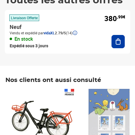
Toutes les autres offres
380
,99€
Livraison Offerte
Neuf
Vendu et expédié par
vidaXL
2.79/5
(14)
Ajouter
En stock
Expédié sous 3 jours
Nos clients ont aussi consulté
Prix 1 490,00€
Prix 7,50€