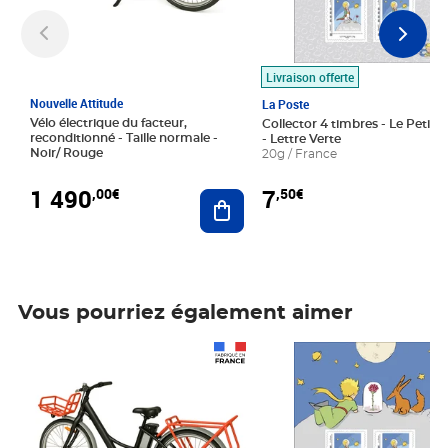
Livraison offerte
Nouvelle Attitude
La Poste
Vélo électrique du facteur,
Collector 4 timbres - Le Petit P
reconditionné - Taille normale -
- Lettre Verte
Noir/ Rouge
20g / France
1 490
7
,00€
,50€
Ajouter au panier
Vous pourriez également aimer
Prix 1 490,00€
Prix 7,50€