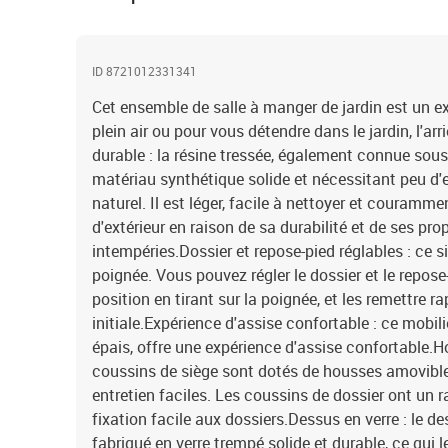
ID 8721012331341
Cet ensemble de salle à manger de jardin est un ex
plein air ou pour vous détendre dans le jardin, l'arr
durable : la résine tressée, également connue sous 
matériau synthétique solide et nécessitant peu d'e
naturel. Il est léger, facile à nettoyer et couramme
d'extérieur en raison de sa durabilité et de ses pro
intempéries.Dossier et repose-pied réglables : ce s
poignée. Vous pouvez régler le dossier et le repose
position en tirant sur la poignée, et les remettre 
initiale.Expérience d'assise confortable : ce mobili
épais, offre une expérience d'assise confortable.H
coussins de siège sont dotés de housses amovible
entretien faciles. Les coussins de dossier ont un ra
fixation facile aux dossiers.Dessus en verre : le de
fabriqué en verre trempé solide et durable, ce qui l