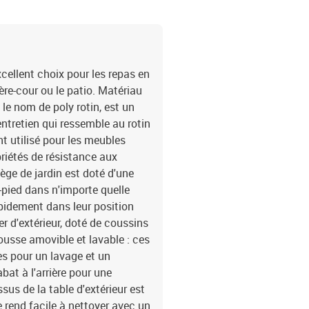
coussin de dossier : 66 x
x chaise de jardin incli
amovible et lavable
cellent choix pour les repas en
ière-cour ou le patio. Matériau
le nom de poly rotin, est un
ntretien qui ressemble au rotin
nt utilisé pour les meubles
priétés de résistance aux
iège de jardin est doté d'une
-pied dans n'importe quelle
rapidement dans leur position
er d'extérieur, doté de coussins
ousse amovible et lavable : ces
s pour un lavage et un
bat à l'arrière pour une
ssus de la table d'extérieur est
e rend facile à nettoyer avec un