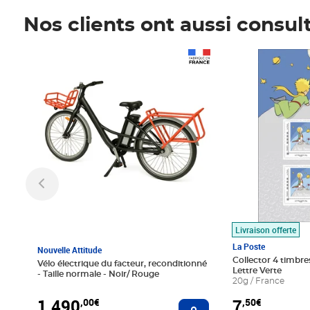
Nos clients ont aussi consul
Prix 1 490,00€
Prix 7,50€
Livraison offerte
La Poste
Nouvelle Attitude
Collector 4 timbres
Vélo électrique du facteur, reconditionné
Lettre Verte
- Taille normale - Noir/ Rouge
20g / France
1 490
7
,00€
,50€
Ajouter au panier