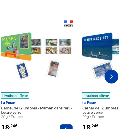
Prix 18,24€
Prix 18,24€
Livraison offerte
Livraison offerte
La Poste
La Poste
Carnet de 12 timbres - Maman dans l'art -
Carnet de 12 timbres - Le bl
Lettre verte
Lettre verte
20g / France
20g / France
18
18
,24€
,24€
r au panier
Ajouter au panier