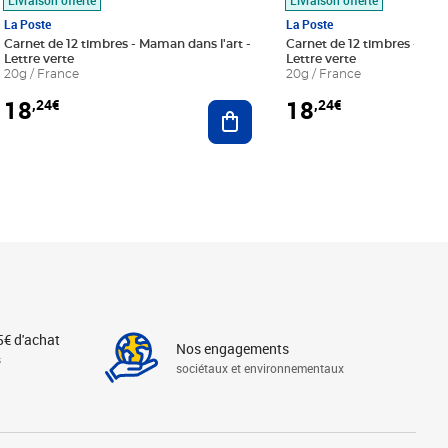
La Poste
La Poste
Carnet de 12 timbres - Maman dans l'art -
Carnet de 12 timbres - Le bl
Lettre verte
Lettre verte
20g / France
20g / France
18
18
,24€
,24€
r au panier
Ajouter au panier
5€ d'achat
Nos engagements
s
sociétaux et environnementaux
Linkedin
Instagram
X
Tiktok
Facebook
Youtube
Threads