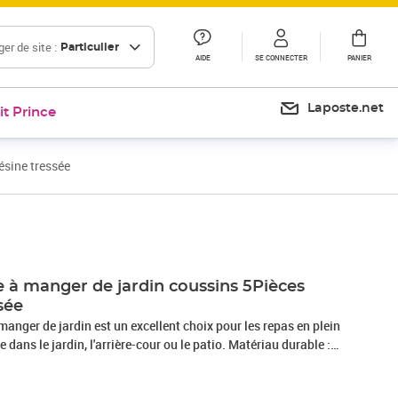
er de site :
Particulier
AIDE
SE CONNECTER
PANIER
Laposte.net
it Prince
ésine tressée
Prix 518,99€
 à manger de jardin coussins 5Pièces
sée
manger de jardin est un excellent choix pour les repas en plein
 dans le jardin, l'arrière-cour ou le patio. Matériau durable :
ment connue sous le nom de poly rotin, est un matériau
essitant peu d'entretien qui ressemble au rotin naturel. Il est