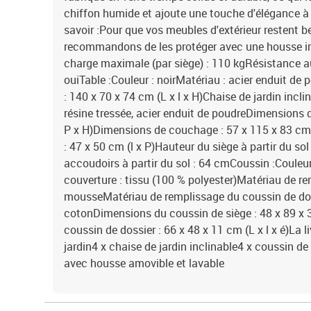
chiffon humide et ajoute une touche d'élégance à 
savoir :Pour que vos meubles d'extérieur restent 
recommandons de les protéger avec une housse 
charge maximale (par siège) : 110 kgRésistance 
ouiTable :Couleur : noirMatériau : acier enduit de
: 140 x 70 x 74 cm (L x l x H)Chaise de jardin incli
résine tressée, acier enduit de poudreDimensions de
P x H)Dimensions de couchage : 57 x 115 x 83 cm 
: 47 x 50 cm (l x P)Hauteur du siège à partir du s
accoudoirs à partir du sol : 64 cmCoussin :Couleur
couverture : tissu (100 % polyester)Matériau de re
mousseMatériau de remplissage du coussin de doss
cotonDimensions du coussin de siège : 48 x 89 x 
coussin de dossier : 66 x 48 x 11 cm (L x l x é)La l
jardin4 x chaise de jardin inclinable4 x coussin de
avec housse amovible et lavable