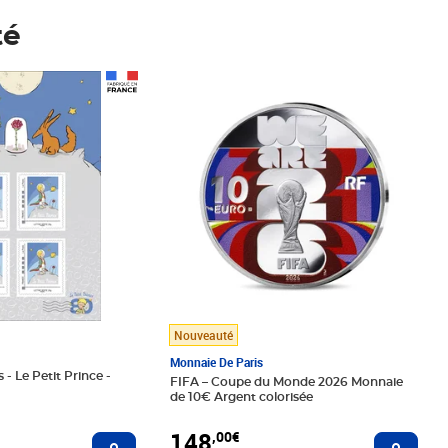
té
Prix 148,00€
Nouveauté
Monnaie De Paris
 - Le Petit Prince -
FIFA – Coupe du Monde 2026 Monnaie
de 10€ Argent colorisée
148
,00€
Ajouter au panier
Ajoute