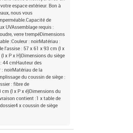
votre espace extérieur. Bon à
beaux, nous vous
imperméable.Capacité de
aux UVAssemblage requis :
 poudre, verre trempéDimensions
nable :Couleur : noirMatériau :
 l'assise : 57 x 61 x 93 cm (l x
(l x P x H)Dimensions du siège
ol : 44 cmHauteur des
 : noirMatériau de la
mplissage du coussin de siège :
ier : fibre de
3 cm (l x P x é)Dimensions du
ivraison contient :1 x table de
 dossier4 x coussin de siège