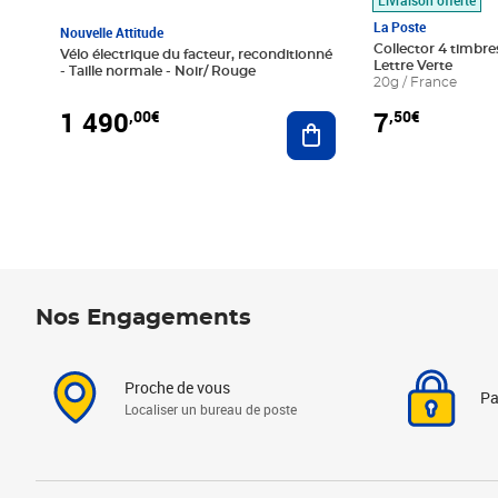
La Poste
Nouvelle Attitude
Collector 4 timbres
Vélo électrique du facteur, reconditionné
Lettre Verte
- Taille normale - Noir/ Rouge
20g / France
1 490
7
,00€
,50€
Ajouter au panier
Nos Engagements
Proche de vous
Pa
Localiser un bureau de poste