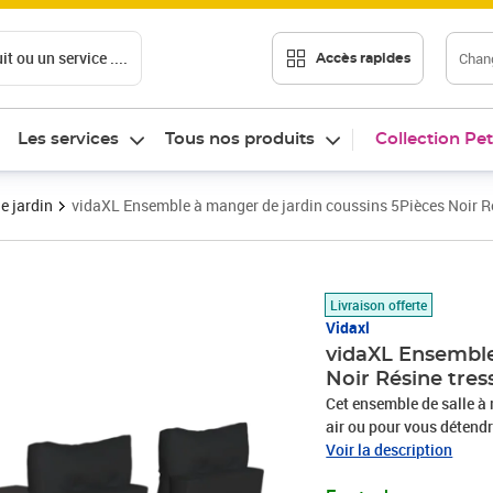
t ou un service ....
Chang
Accès rapides
Les services
Tous nos produits
Collection Pet
e jardin
vidaXL Ensemble à manger de jardin coussins 5Pièces Noir R
Prix 518,89€
Livraison offerte
Vidaxl
vidaXL Ensemble
Noir Résine tres
Cet ensemble de salle à 
air ou pour vous détendre
la résine tressée, égale
Voir la description
synthétique solide et néc