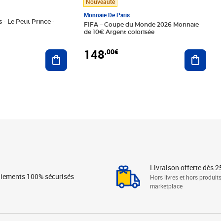
Nouveauté
Monnaie De Paris
 - Le Petit Prince -
FIFA – Coupe du Monde 2026 Monnaie
de 10€ Argent colorisée
148
,00€
Ajouter au panier
Ajoute
Livraison offerte dès 2
iements 100% sécurisés
Hors livres et hors produit
marketplace