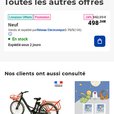
Toutes les autres offres
662,99 €
Livraison Offerte
Promotion
-24%
498
,34€
Neuf
Vendu et expédié par
Réseau Electronique
3.75/5
(106)
Ajouter
En stock
Expédié sous 2 jours
Nos clients ont aussi consulté
Prix 1 490,00€
Prix 7,50€