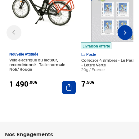
Livraison offerte
Nouvelle Attitude
La Poste
Vélo électrique du facteur,
Collector 4 timbres - Le Petit P
reconditionné - Taille normale -
- Lettre Verte
Noir/ Rouge
20g / France
1 490
7
,00€
,50€
Ajouter au panier
Nos Engagements