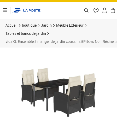
ontenu de la page
Accueil
boutique
Jardin
Meuble Extérieur
Tables et bancs de jardin
vidaXL Ensemble à manger de jardin coussins 5Pièces Noir Résine t
Prix 497,99€
Prix b
Prix 4