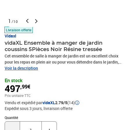
1
/10
Livraison offerte
Vidaxl
vidaXL Ensemble à manger de jardin
coussins 5Pièces Noir Résine tressée
Cet ensemble de salle à manger de jardin est un excellent choix
pour les repas en plein air ou pour vous détendre dans le jardin,
l'arrière-cour ou le patio. Matériau durable : la résine tressée,
Voir la description
également connue sous le nom de poly rotin, est un matériau
En stock
synthétique solide et nécessitant peu d'entretien qui ressemble au
497
,99€
rotin naturel. Il est léger, facile à nettoyer et couramment utilisé
pour les meubles d'extérieur en raison de sa durabilité et de ses
Prix unitaire TTC
propriétés de résistance aux intempéries. Dossier réglable : ce
Vendu et expédié par
vidaXL
2.79/5
(14)
siège de jardin est doté d'une poignée. Vous pouvez régler le
Expédié sous 3 jours
livraison offerte
dossier dans n'importe quelle position en tirant sur la poignée et le
remettre rapidement dans sa position initiale.Dessus en verre : le
Quantité : 1
Quantité
dessus de la table d'extérieur est fabriqué en verre trempé solide et
durable, ce qui le rend facile à nettoyer avec un chiffon humide et