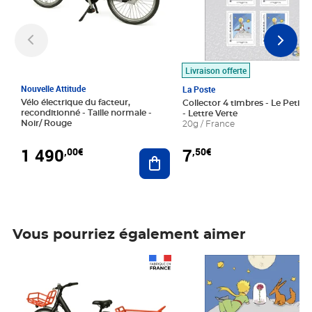
Livraison offerte
Nouvelle Attitude
La Poste
Vélo électrique du facteur,
Collector 4 timbres - Le Petit P
reconditionné - Taille normale -
- Lettre Verte
Noir/ Rouge
20g / France
1 490
7
,00€
,50€
Ajouter au panier
Vous pourriez également aimer
Prix 1 490,00€
Prix 7,50€