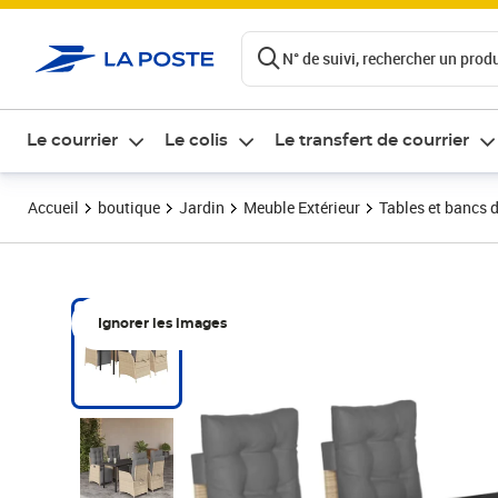
ontenu de la page
N° de suivi, rechercher un produi
Le courrier
Le colis
Le transfert de courrier
Accueil
boutique
Jardin
Meuble Extérieur
Tables et bancs d
Ignorer les images