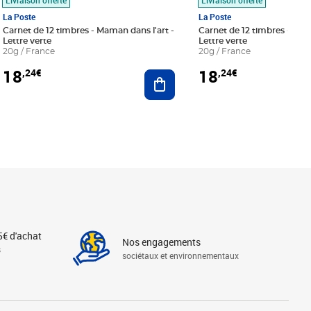
La Poste
La Poste
Carnet de 12 timbres - Maman dans l'art -
Carnet de 12 timbres - Le bl
Lettre verte
Lettre verte
20g / France
20g / France
18
18
,24€
,24€
r au panier
Ajouter au panier
5€ d'achat
Nos engagements
s
sociétaux et environnementaux
Linkedin
Instagram
X
Tiktok
Facebook
Youtube
Threads