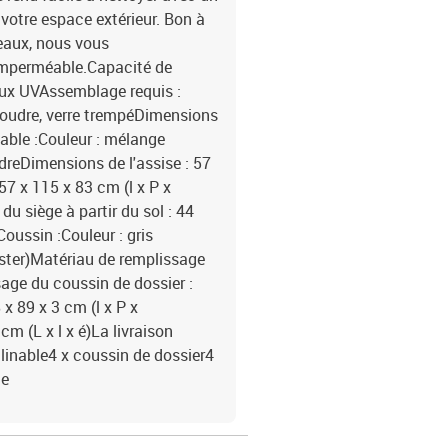
votre espace extérieur. Bon à
beaux, nous vous
imperméable.Capacité de
aux UVAssemblage requis :
 poudre, verre trempéDimensions
inable :Couleur : mélange
udreDimensions de l'assise : 57
57 x 115 x 83 cm (l x P x
u siège à partir du sol : 44
oussin :Couleur : gris
ester)Matériau de remplissage
age du coussin de dossier :
x 89 x 3 cm (l x P x
m (L x l x é)La livraison
nclinable4 x coussin de dossier4
le