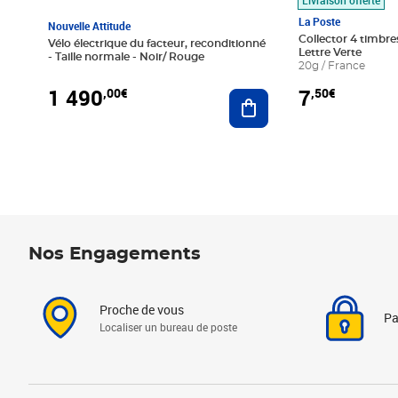
La Poste
Nouvelle Attitude
Collector 4 timbres
Vélo électrique du facteur, reconditionné
Lettre Verte
- Taille normale - Noir/ Rouge
20g / France
1 490
7
,00€
,50€
Ajouter au panier
Nos Engagements
Proche de vous
Pa
Localiser un bureau de poste