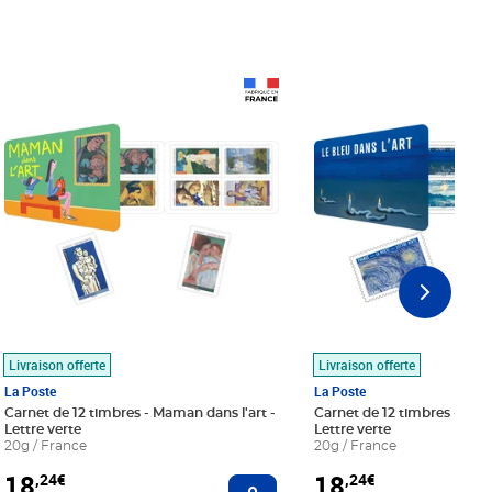
Prix 18,24€
Prix 18,24€
Livraison offerte
Livraison offerte
La Poste
La Poste
Carnet de 12 timbres - Maman dans l'art -
Carnet de 12 timbres - Le bl
Lettre verte
Lettre verte
20g / France
20g / France
18
18
,24€
,24€
r au panier
Ajouter au panier