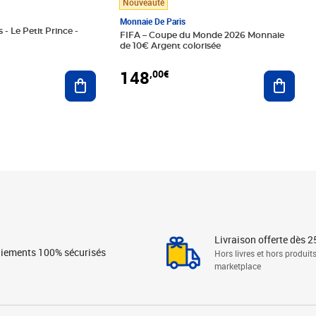
Nouveauté
Monnaie De Paris
 - Le Petit Prince -
FIFA – Coupe du Monde 2026 Monnaie
de 10€ Argent colorisée
148
,00€
Ajouter au panier
Ajoute
Livraison offerte dès 2
iements 100% sécurisés
Hors livres et hors produit
marketplace