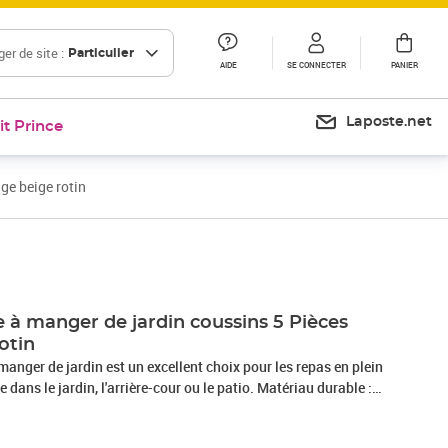
er de site :
Particulier
AIDE
SE CONNECTER
PANIER
Laposte.net
it Prince
ge beige rotin
Prix barré 758,99 €
Prix 578,07€
 à manger de jardin coussins 5 Pièces
otin
manger de jardin est un excellent choix pour les repas en plein
 dans le jardin, l'arrière-cour ou le patio. Matériau durable :
ment connue sous le nom de poly rotin, est un matériau
essitant peu d'entretien qui ressemble au rotin naturel. Il est