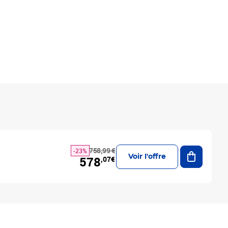
Ajouter a
758,99 €
-23%
Voir l'offre
578
,07€