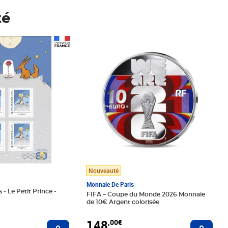
té
Prix 148,00€
Nouveauté
Monnaie De Paris
 - Le Petit Prince -
FIFA – Coupe du Monde 2026 Monnaie
de 10€ Argent colorisée
148
,00€
Ajouter au panier
Ajoute