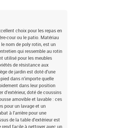
coussin de dossier : 66 x
x chaise de jardin incli
amovible et lavable
cellent choix pour les repas en
ière-cour ou le patio. Matériau
le nom de poly rotin, est un
ntretien qui ressemble au rotin
nt utilisé pour les meubles
priétés de résistance aux
iège de jardin est doté d'une
-pied dans n'importe quelle
rapidement dans leur position
er d'extérieur, doté de coussins
ousse amovible et lavable : ces
s pour un lavage et un
bat à l'arrière pour une
ssus de la table d'extérieur est
e rend facile à nettoyer avec un