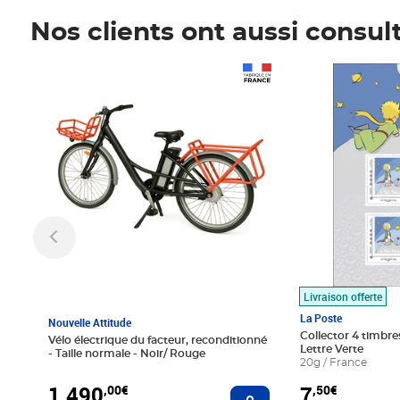
Nos clients ont aussi consul
Prix 1 490,00€
Prix 7,50€
Livraison offerte
La Poste
Nouvelle Attitude
Collector 4 timbres
Vélo électrique du facteur, reconditionné
Lettre Verte
- Taille normale - Noir/ Rouge
20g / France
1 490
7
,00€
,50€
Ajouter au panier