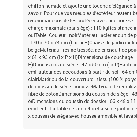
chiffon humide et ajoute une touche d'élégance à 
savoir :Pour que vos meubles d'extérieur restent 
recommandons de les protéger avec une housse 
charge maximale (par siège) : 110 kgRésistance 
ouiTable :Couleur : noirMatériau : acier enduit de
: 140 x 70 x 74 cm (L x l x H)Chaise de jardin incl
beigeMatériau : résine tressée, acier enduit de po
x 61 x 93 cm (l x P x H)Dimensions de couchage : 
H)Dimensions du siège : 47 x 50 cm (l x P)Hauteur d
cmHauteur des accoudoirs à partir du sol : 64 cmC
clairMatériau de la couverture : tissu (100 % poly
du coussin de siège : mousseMatériau de rempliss
fibre de cotonDimensions du coussin de siège : 48 
é)Dimensions du coussin de dossier : 66 x 48 x 11 c
contient :1 x table de jardin4 x chaise de jardin i
x coussin de siège avec housse amovible et lavab