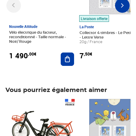
Livraison offerte
Nouvelle Attitude
La Poste
Vélo électrique du facteur,
Collector 4 timbres - Le Petit P
reconditionné - Taille normale -
- Lettre Verte
Noir/ Rouge
20g / France
1 490
7
,00€
,50€
Ajouter au panier
Vous pourriez également aimer
Prix 1 490,00€
Prix 7,50€