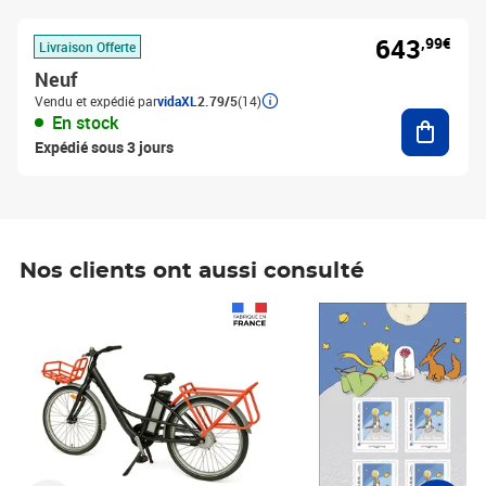
643
,99€
Livraison Offerte
Neuf
Vendu et expédié par
vidaXL
2.79/5
(14)
Ajouter
En stock
Expédié sous 3 jours
Nos clients ont aussi consulté
Prix 1 490,00€
Prix 7,50€