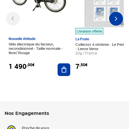
Livraison offerte
Nouvelle Attitude
La Poste
Vélo électrique du facteur,
Collector 4 timbres - Le Petit P
reconditionné - Taille normale -
- Lettre Verte
Noir/ Rouge
20g / France
1 490
7
,00€
,50€
Ajouter au panier
Nos Engagements
Proche de vous