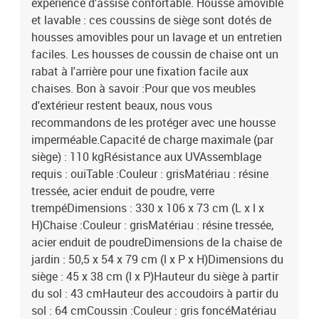
expérience d'assise confortable. Housse amovible
et lavable : ces coussins de siège sont dotés de
housses amovibles pour un lavage et un entretien
faciles. Les housses de coussin de chaise ont un
rabat à l'arrière pour une fixation facile aux
chaises. Bon à savoir :Pour que vos meubles
d'extérieur restent beaux, nous vous
recommandons de les protéger avec une housse
imperméable.Capacité de charge maximale (par
siège) : 110 kgRésistance aux UVAssemblage
requis : ouiTable :Couleur : grisMatériau : résine
tressée, acier enduit de poudre, verre
trempéDimensions : 330 x 106 x 73 cm (L x l x
H)Chaise :Couleur : grisMatériau : résine tressée,
acier enduit de poudreDimensions de la chaise de
jardin : 50,5 x 54 x 79 cm (l x P x H)Dimensions du
siège : 45 x 38 cm (l x P)Hauteur du siège à partir
du sol : 43 cmHauteur des accoudoirs à partir du
sol : 64 cmCoussin :Couleur : gris foncéMatériau