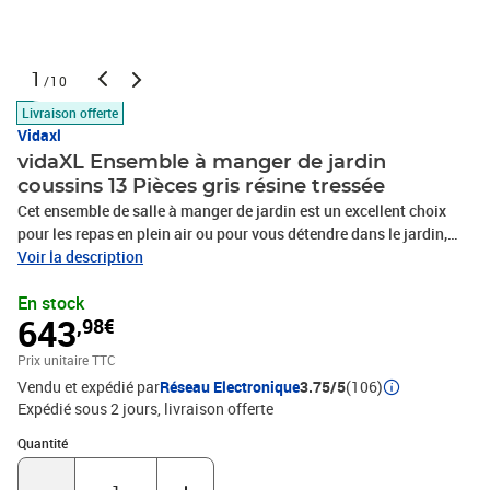
1
/10
Livraison offerte
Vidaxl
vidaXL Ensemble à manger de jardin
coussins 13 Pièces gris résine tressée
Cet ensemble de salle à manger de jardin est un excellent choix
pour les repas en plein air ou pour vous détendre dans le jardin,
l'arrière-cour ou le patio. Matériau durable : la résine tressée,
Voir la description
également connue sous le nom de poly rotin, est un matériau
En stock
synthétique solide et nécessitant peu d'entretien qui ressemble au
643
,98€
rotin naturel. Elle est légère, facile à nettoyer et couramment
utilisée pour les meubles d'extérieur en raison de sa durabilité et de
Prix unitaire TTC
ses propriétés de résistance aux intempéries. Dessus en verre : le
Vendu et expédié par
Réseau Electronique
3.75/5
(106)
dessus de la table d'extérieur est fabriqué en verre trempé solide et
Expédié sous 2 jours
livraison offerte
durable, ce qui le rend facile à nettoyer avec un chiffon humide et
ajoute une touche d'élégance à votre espace extérieur. Rangement
Quantité : 1
Quantité
compact : ces chaises sont dotées d'un dossier rabattable, ce qui
permet de les ranger facilement sous la table. Une fois pliées, elles