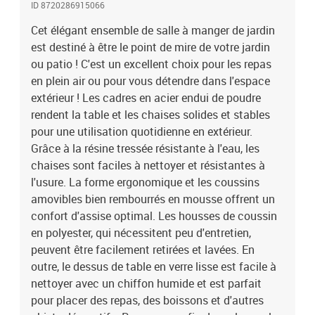
ID 8720286915066
d'extérieur, nous vous recommandons de les protéger avec une
housse imperméable.Couleur : noirCouleur du coussin : gris
Cet élégant ensemble de salle à manger de jardin
foncéMatériau : résine tressée, acier enduit de poudre,
est destiné à être le point de mire de votre jardin
verreMatériau du coussin : 100 % polyesterDimensions de la table :
ou patio ! C'est un excellent choix pour les repas
140 x 70 x 74 cm (L x l x H)Dimensions de la chaise : 64 x 65 x 90
en plein air ou pour vous détendre dans l'espace
cm (l x P x H)Largeur du siège : 54 cmProfondeur du siège : 49
extérieur ! Les cadres en acier endui de poudre
cmHauteur du siège à partir du sol : 41 cmHauteur des accoudoirs
rendent la table et les chaises solides et stables
à partir du sol : 65,5 cmL'assemblage est requisLa livraison
pour une utilisation quotidienne en extérieur.
contient :1 x table6 x chaise6 x coussin de siège
Grâce à la résine tressée résistante à l'eau, les
chaises sont faciles à nettoyer et résistantes à
l'usure. La forme ergonomique et les coussins
amovibles bien rembourrés en mousse offrent un
confort d'assise optimal. Les housses de coussin
en polyester, qui nécessitent peu d'entretien,
peuvent être facilement retirées et lavées. En
outre, le dessus de table en verre lisse est facile à
nettoyer avec un chiffon humide et est parfait
pour placer des repas, des boissons et d'autres