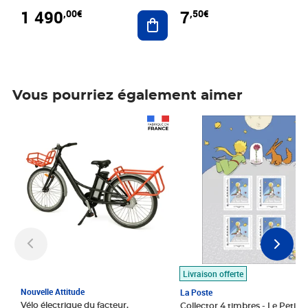
1 490
7
,00€
,50€
Ajouter au panier
Vous pourriez également aimer
Prix 1 490,00€
Prix 7,50€
Livraison offerte
Nouvelle Attitude
La Poste
Vélo électrique du facteur,
Collector 4 timbres - Le Petit P