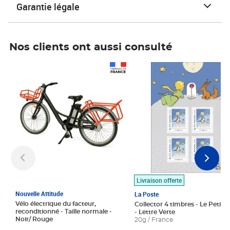
Garantie légale
Nos clients ont aussi consulté
Prix 1 490,00€
Prix 7,50€
Livraison offerte
Nouvelle Attitude
La Poste
Vélo électrique du facteur,
Collector 4 timbres - Le Petit P
reconditionné - Taille normale -
- Lettre Verte
Noir/ Rouge
20g / France