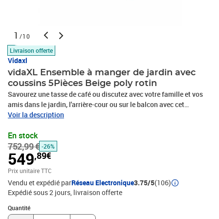
1
/10
Livraison offerte
Vidaxl
vidaXL Ensemble à manger de jardin avec
coussins 5Pièces Beige poly rotin
Savourez une tasse de café ou discutez avec votre famille et vos
amis dans le jardin, l'arrière-cour ou sur le balcon avec cet
ensemble de salle à manger de jardin confortable ! Matériau
Voir la description
durable : la résine tressée, également connue sous le nom de poly
En stock
rotin, est un matériau synthétique solide et nécessitant peu
752,99 €
d'entretien qui ressemble au rotin naturel. Il est léger, facile à
-26%
549
,89€
nettoyer et couramment utilisé pour les meubles d'extérieur en
raison de sa durabilité et de ses propriétés de résistance aux
Prix unitaire TTC
intempéries.Dossier et repose-pied réglables : ce siège de jardin
Vendu et expédié par
Réseau Electronique
3.75/5
(106)
est doté d'une poignée. Vous pouvez régler le dossier et le repose-
Expédié sous 2 jours
livraison offerte
pied dans n'importe quelle position en tirant sur la poignée, et les
Quantité : 1
remettre rapidement dans leur position initiale.Expérience d'assise
Quantité
confortable : ce mobilier d'extérieur, doté de coussins épais, offre