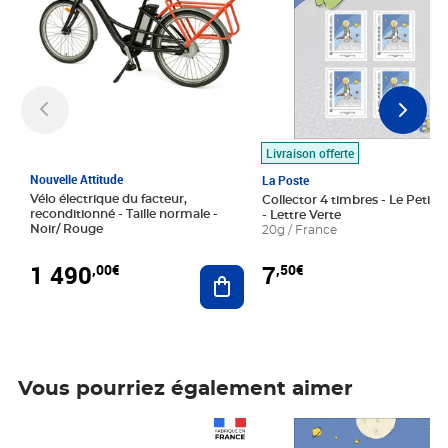
Livraison offerte
Nouvelle Attitude
La Poste
Vélo électrique du facteur,
Collector 4 timbres - Le Petit P
reconditionné - Taille normale -
- Lettre Verte
Noir/ Rouge
20g / France
1 490
7
,00€
,50€
Ajouter au panier
Vous pourriez également aimer
Prix 1 490,00€
Prix 7,50€