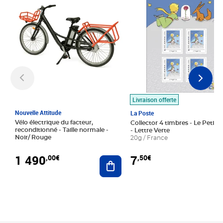
Livraison offerte
Nouvelle Attitude
La Poste
Vélo électrique du facteur,
Collector 4 timbres - Le Petit P
reconditionné - Taille normale -
- Lettre Verte
Noir/ Rouge
20g / France
1 490
7
,00€
,50€
Ajouter au panier