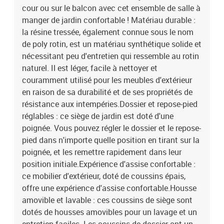
é)Dimensions du coussin de dossier : 65 x 48 x 4 cm (L x l x é)La
cour ou sur le balcon avec cet ensemble de salle à
livraison contient :4 x chaise de jardin inclinable1 x table4 x
manger de jardin confortable ! Matériau durable :
coussin de dossier4 x coussin de siège avec housse amovible et
la résine tressée, également connue sous le nom
lavable
de poly rotin, est un matériau synthétique solide et
nécessitant peu d'entretien qui ressemble au rotin
naturel. Il est léger, facile à nettoyer et
couramment utilisé pour les meubles d'extérieur
en raison de sa durabilité et de ses propriétés de
résistance aux intempéries.Dossier et repose-pied
réglables : ce siège de jardin est doté d'une
poignée. Vous pouvez régler le dossier et le repose-
pied dans n'importe quelle position en tirant sur la
poignée, et les remettre rapidement dans leur
position initiale.Expérience d'assise confortable :
ce mobilier d'extérieur, doté de coussins épais,
offre une expérience d'assise confortable.Housse
amovible et lavable : ces coussins de siège sont
dotés de housses amovibles pour un lavage et un