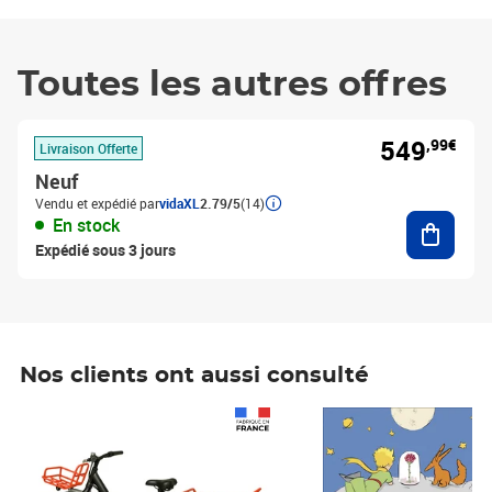
Toutes les autres offres
549
,99€
Livraison Offerte
Neuf
Vendu et expédié par
vidaXL
2.79/5
(14)
Ajouter
En stock
Expédié sous 3 jours
Nos clients ont aussi consulté
Prix 1 490,00€
Prix 7,50€