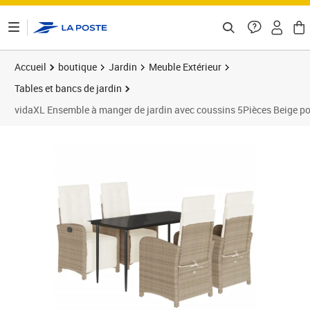
ontenu de la page
Accueil
boutique
Jardin
Meuble Extérieur
Tables et bancs de jardin
vidaXL Ensemble à manger de jardin avec coussins 5Pièces Beige pol
Prix barré 752,99 €
Prix 549,89€
Prix 5