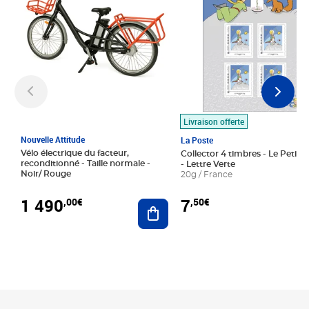
Livraison offerte
Nouvelle Attitude
La Poste
Vélo électrique du facteur,
Collector 4 timbres - Le Petit P
reconditionné - Taille normale -
- Lettre Verte
Noir/ Rouge
20g / France
1 490
7
,00€
,50€
Ajouter au panier