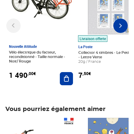
Livraison offerte
Nouvelle Attitude
La Poste
Vélo électrique du facteur,
Collector 4 timbres - Le Petit P
reconditionné - Taille normale -
- Lettre Verte
Noir/ Rouge
20g / France
1 490
7
,00€
,50€
Ajouter au panier
Vous pourriez également aimer
Prix 1 490,00€
Prix 7,50€