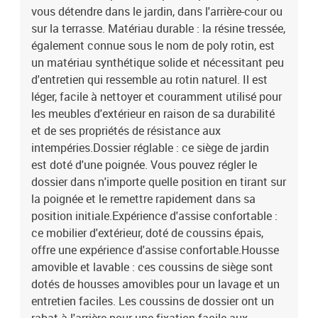
é)Dimensions du coussin de dossier : 66 x 48 x 11 cm (L x l x é)La
vous détendre dans le jardin, dans l'arrière-cour ou
livraison contient :1 x table de jardin4 x chaise de jardin
sur la terrasse. Matériau durable : la résine tressée,
inclinable4 x coussin de dossier4 x coussin de siège avec housse
également connue sous le nom de poly rotin, est
amovible et lavable
un matériau synthétique solide et nécessitant peu
d'entretien qui ressemble au rotin naturel. Il est
léger, facile à nettoyer et couramment utilisé pour
les meubles d'extérieur en raison de sa durabilité
et de ses propriétés de résistance aux
intempéries.Dossier réglable : ce siège de jardin
est doté d'une poignée. Vous pouvez régler le
dossier dans n'importe quelle position en tirant sur
la poignée et le remettre rapidement dans sa
position initiale.Expérience d'assise confortable :
ce mobilier d'extérieur, doté de coussins épais,
offre une expérience d'assise confortable.Housse
amovible et lavable : ces coussins de siège sont
dotés de housses amovibles pour un lavage et un
entretien faciles. Les coussins de dossier ont un