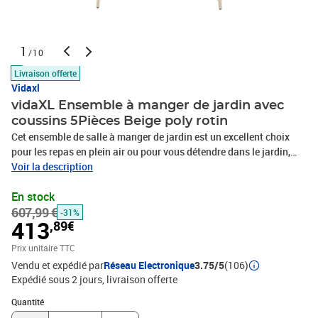
1
/10
Livraison offerte
Vidaxl
vidaXL Ensemble à manger de jardin avec
coussins 5Pièces Beige poly rotin
Cet ensemble de salle à manger de jardin est un excellent choix
pour les repas en plein air ou pour vous détendre dans le jardin,
dans l'arrière-cour ou sur la terrasse. Matériau durable : la résine
Voir la description
tressée, également connue sous le nom de poly rotin, est un
En stock
matériau synthétique solide et nécessitant peu d'entretien qui
607,99 €
ressemble au rotin naturel. Il est léger, facile à nettoyer et
-31%
413
,89€
couramment utilisé pour les meubles d'extérieur en raison de sa
durabilité et de ses propriétés de résistance aux
Prix unitaire TTC
intempéries.Dossier réglable : ce siège de jardin est doté d'une
Vendu et expédié par
Réseau Electronique
3.75/5
(106)
poignée. Vous pouvez régler le dossier dans n'importe quelle
Expédié sous 2 jours
livraison offerte
position en tirant sur la poignée et le remettre rapidement dans sa
Quantité : 1
position initiale.Expérience d'assise confortable : ce mobilier
Quantité
d'extérieur, doté de coussins épais, offre une expérience d'assise