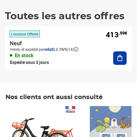
Toutes les autres offres
413
,99€
Livraison Offerte
Neuf
Vendu et expédié par
vidaXL
2.79/5
(14)
Ajouter
En stock
Expédié sous 3 jours
Nos clients ont aussi consulté
Prix 1 490,00€
Prix 7,50€