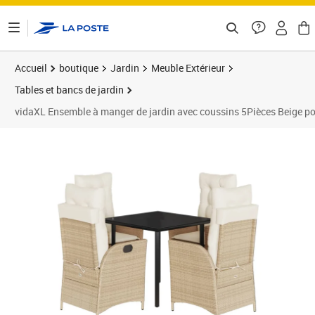
ontenu de la page
Accueil
boutique
Jardin
Meuble Extérieur
Tables et bancs de jardin
vidaXL Ensemble à manger de jardin avec coussins 5Pièces Beige pol
Prix barré 607,99 €
Prix 413,89€
Prix 4