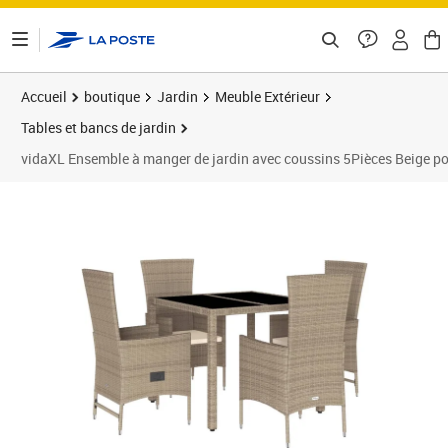
ontenu de la page
Accueil
boutique
Jardin
Meuble Extérieur
Tables et bancs de jardin
vidaXL Ensemble à manger de jardin avec coussins 5Pièces Beige pol
Prix 416,89€
Prix 4