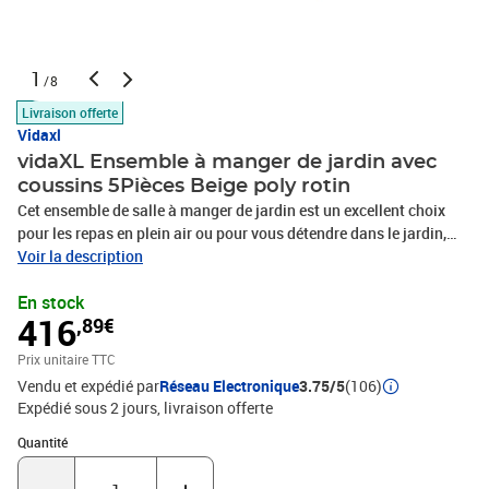
1
/8
Livraison offerte
Vidaxl
vidaXL Ensemble à manger de jardin avec
coussins 5Pièces Beige poly rotin
Cet ensemble de salle à manger de jardin est un excellent choix
pour les repas en plein air ou pour vous détendre dans le jardin,
dans l'arrière-cour ou sur la terrasse. Matériau durable : la résine
Voir la description
tressée, également connue sous le nom de poly rotin, est un
En stock
matériau synthétique solide et nécessitant peu d'entretien qui
416
,89€
ressemble au rotin naturel. Il est léger, facile à nettoyer et
couramment utilisé pour les meubles d'extérieur en raison de sa
Prix unitaire TTC
durabilité et de ses propriétés de résistance aux
Vendu et expédié par
Réseau Electronique
3.75/5
(106)
intempéries.Dossier réglable : ce siège de jardin est doté d'une
Expédié sous 2 jours
livraison offerte
poignée. Vous pouvez régler le dossier dans n'importe quelle
position en tirant sur la poignée et le remettre rapidement dans sa
Quantité : 1
Quantité
position initiale.Expérience d'assise confortable : ce mobilier
d'extérieur, doté de coussins épais, offre une expérience d'assise