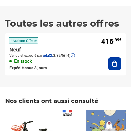
Toutes les autres offres
416
,99€
Livraison Offerte
Neuf
Vendu et expédié par
vidaXL
2.79/5
(14)
Ajouter
En stock
Expédié sous 3 jours
Nos clients ont aussi consulté
Prix 1 490,00€
Prix 7,50€