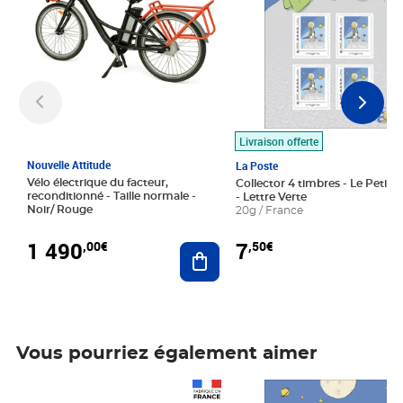
Livraison offerte
Nouvelle Attitude
La Poste
Vélo électrique du facteur,
Collector 4 timbres - Le Petit P
reconditionné - Taille normale -
- Lettre Verte
Noir/ Rouge
20g / France
1 490
7
,00€
,50€
Ajouter au panier
Vous pourriez également aimer
Prix 1 490,00€
Prix 7,50€