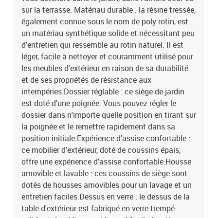
(100 % polyester)Matériau de remplissage du coussin de siège :
sur la terrasse. Matériau durable : la résine tressée,
mousseDimensions du coussin de siège : 47 x 45 x 4 cm (l x P x
également connue sous le nom de poly rotin, est
é)La livraison contient :1 x table de jardin2 x chaise de jardin2 x
un matériau synthétique solide et nécessitant peu
chaise inclinable de jardin4 x coussin de siège avec housse
d'entretien qui ressemble au rotin naturel. Il est
amovible et lavable
léger, facile à nettoyer et couramment utilisé pour
les meubles d'extérieur en raison de sa durabilité
et de ses propriétés de résistance aux
intempéries.Dossier réglable : ce siège de jardin
est doté d'une poignée. Vous pouvez régler le
dossier dans n'importe quelle position en tirant sur
la poignée et le remettre rapidement dans sa
position initiale.Expérience d'assise confortable :
ce mobilier d'extérieur, doté de coussins épais,
offre une expérience d'assise confortable.Housse
amovible et lavable : ces coussins de siège sont
dotés de housses amovibles pour un lavage et un
entretien faciles.Dessus en verre : le dessus de la
table d'extérieur est fabriqué en verre trempé