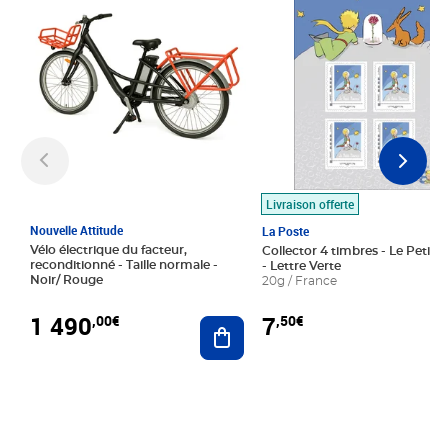
Livraison offerte
Nouvelle Attitude
La Poste
Vélo électrique du facteur,
Collector 4 timbres - Le Petit P
reconditionné - Taille normale -
- Lettre Verte
Noir/ Rouge
20g / France
1 490
7
,00€
,50€
Ajouter au panier