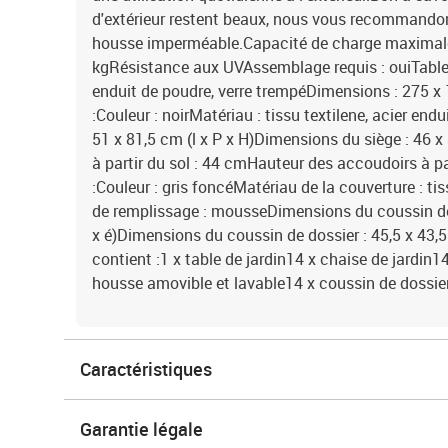
d'extérieur restent beaux, nous vous recommandon
housse imperméable.Capacité de charge maximale 
kgRésistance aux UVAssemblage requis : ouiTable :
enduit de poudre, verre trempéDimensions : 275 x 
:Couleur : noirMatériau : tissu textilene, acier en
51 x 81,5 cm (l x P x H)Dimensions du siège : 46 x
à partir du sol : 44 cmHauteur des accoudoirs à pa
:Couleur : gris foncéMatériau de la couverture : t
de remplissage : mousseDimensions du coussin de s
x é)Dimensions du coussin de dossier : 45,5 x 43,5 x
contient :1 x table de jardin14 x chaise de jardin1
housse amovible et lavable14 x coussin de dossie
Caractéristiques
Garantie légale