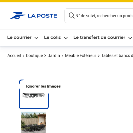
ontenu de la page
N° de suivi, rechercher un produi
Le courrier
Le colis
Le transfert de courrier
Accueil
boutique
Jardin
Meuble Extérieur
Tables et bancs d
Ignorer les images