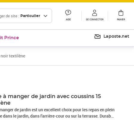
er de site :
Particulier
AIDE
SE CONNECTER
PANIER
Laposte.net
it Prince
noir textilène
Prix barré 725,99 €
Prix 682,69€
 à manger de jardin avec coussins 15
lène
manger de jardin est un excellent choix pour les repas en plein
 dans le jardin, dans l'arrière-cour ou sur la terrasse. Durable
le tissu textilène est apprécié pour sa durabilité, résistance à
, facilité d'entretien et protection contre les rayons UV et la