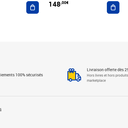
148
,00€
Ajouter au panier
Ajoute
Livraison offerte dès 2
iements 100% sécurisés
Hors livres et hors produit
marketplace
s