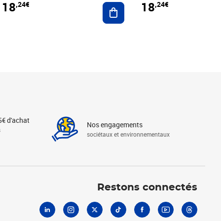
18
18
,24€
,24€
r au panier
Ajouter au panier
5€ d'achat
Nos engagements
s
sociétaux et environnementaux
Linkedin
Instagram
X
Tiktok
Facebook
Youtube
Threads
Restons connectés