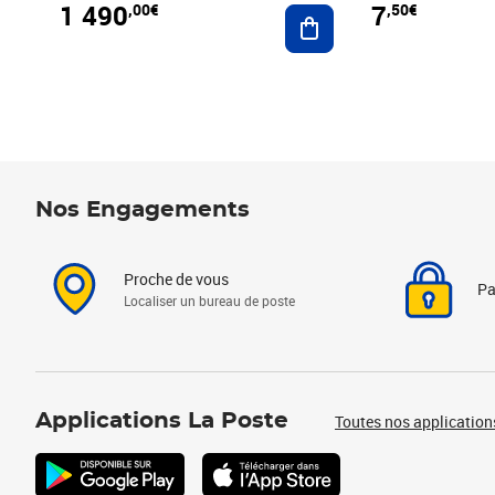
1 490
7
,00€
,50€
Ajouter au panier
Nos Engagements
Proche de vous
Pa
Localiser un bureau de poste
Applications La Poste
Toutes nos application