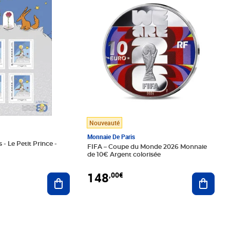
Nouveauté
Monnaie De Paris
 - Le Petit Prince -
FIFA – Coupe du Monde 2026 Monnaie
de 10€ Argent colorisée
148
,00€
Ajouter au panier
Ajoute