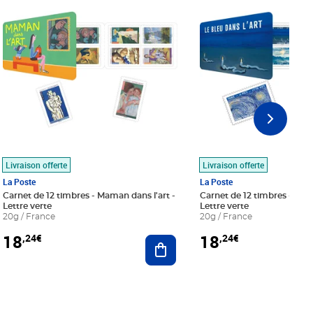
Livraison offerte
Livraison offerte
La Poste
La Poste
Carnet de 12 timbres - Maman dans l'art -
Carnet de 12 timbres - Le bl
Lettre verte
Lettre verte
20g / France
20g / France
18
18
,24€
,24€
r au panier
Ajouter au panier