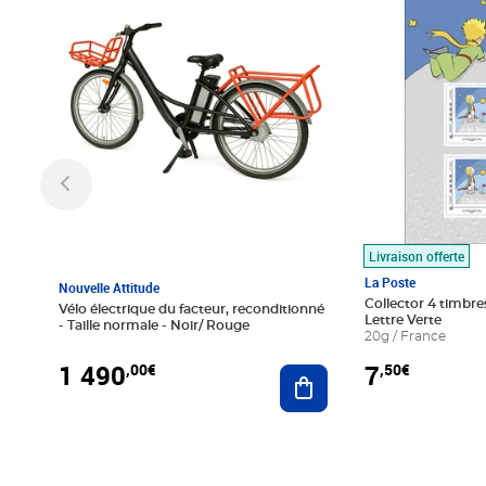
Livraison offerte
La Poste
Nouvelle Attitude
Collector 4 timbres
Vélo électrique du facteur, reconditionné
Lettre Verte
- Taille normale - Noir/ Rouge
20g / France
1 490
7
,00€
,50€
Ajouter au panier