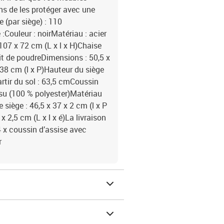
s de les protéger avec une
(par siège) : 110
Couleur : noirMatériau : acier
107 x 72 cm (L x l x H)Chaise
duit de poudreDimensions : 50,5 x
 38 cm (l x P)Hauteur du siège
rtir du sol : 63,5 cmCoussin
issu (100 % polyester)Matériau
iège : 46,5 x 37 x 2 cm (l x P
 2,5 cm (L x l x é)La livraison
4 x coussin d’assise avec
r