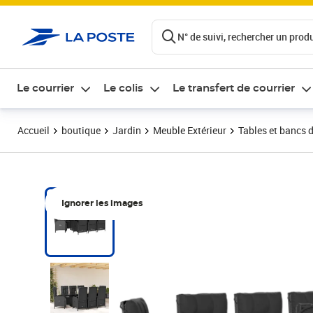
ontenu de la page
N° de suivi, rechercher un produi
Le courrier
Le colis
Le transfert de courrier
Accueil
boutique
Jardin
Meuble Extérieur
Tables et bancs d
Ignorer les images