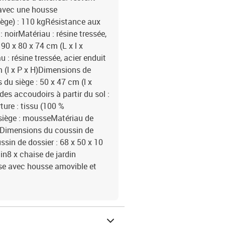
avec une housse
ège) : 110 kgRésistance aux
 noirMatériau : résine tressée,
90 x 80 x 74 cm (L x l x
u : résine tressée, acier enduit
 (l x P x H)Dimensions de
du siège : 50 x 47 cm (l x
des accoudoirs à partir du sol :
ure : tissu (100 %
 siège : mousseMatériau de
onDimensions du coussin de
ssin de dossier : 68 x 50 x 10
din8 x chaise de jardin
ise avec housse amovible et