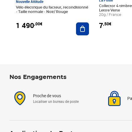
La Poste
Nouvelle Attitude
Collector 4 timbres
Vélo électrique du facteur, reconditionné
Lettre Verte
- Taille normale - Noir/ Rouge
20g / France
1 490
7
,00€
,50€
Ajouter au panier
Nos Engagements
Proche de vous
Pa
Localiser un bureau de poste