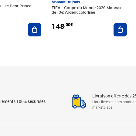
Monnaie De Paris
 - Le Petit Prince -
FIFA – Coupe du Monde 2026 Monnaie
de 10€ Argent colorisée
148
,00€
Ajouter au panier
Ajoute
Livraison offerte dès 2
iements 100% sécurisés
Hors livres et hors produit
marketplace