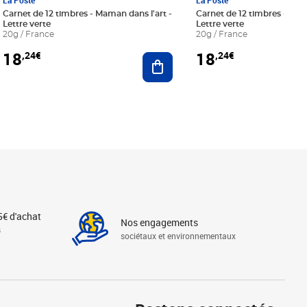
La Poste
La Poste
Carnet de 12 timbres - Maman dans l'art -
Carnet de 12 timbres - Le bl
Lettre verte
Lettre verte
20g / France
20g / France
18
18
,24€
,24€
r au panier
Ajouter au panier
5€ d'achat
Nos engagements
s
sociétaux et environnementaux
Linkedin
Instagram
X
Tiktok
Facebook
Youtube
Threads