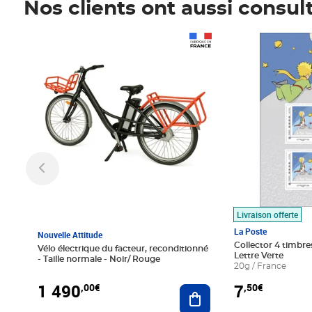
Nos clients ont aussi consul
Prix 1 490,00€
Prix 7,50€
Livraison offerte
La Poste
Nouvelle Attitude
Collector 4 timbres
Vélo électrique du facteur, reconditionné
Lettre Verte
- Taille normale - Noir/ Rouge
20g / France
1 490
7
,00€
,50€
Ajouter au panier