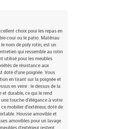
x chaise de jardin incli
amovible et lavable
cellent choix pour les repas en
ière-cour ou le patio. Matériau
le nom de poly rotin, est un
ntretien qui ressemble au rotin
nt utilisé pour les meubles
priétés de résistance aux
est doté d'une poignée. Vous
ion en tirant sur la poignée et
ssus en verre : le dessus de la
 et durable, ce qui le rend
e une touche d'élégance à votre
ce mobilier d'extérieur, doté de
fortable. Housse amovible et
usses amovibles pour un lavage
 meubles d'extérieur restent