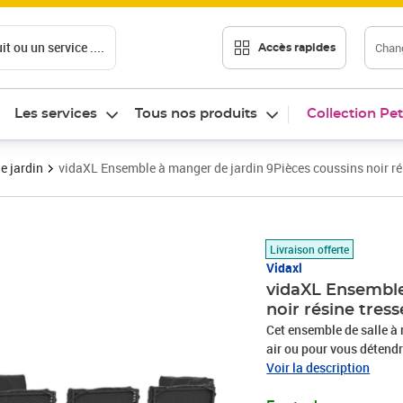
t ou un service ....
Chang
Accès rapides
Les services
Tous nos produits
Collection Pet
e jardin
vidaXL Ensemble à manger de jardin 9Pièces coussins noir ré
Prix barré 1333,99 €
Prix 1 050,89€
Livraison offerte
Vidaxl
vidaXL Ensemble
noir résine tres
Cet ensemble de salle à 
air ou pour vous détendre
la résine tressée, égale
Voir la description
synthétique solide et néc