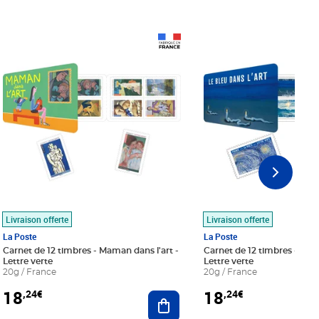
Prix 18,24€
Prix 18,24€
Livraison offerte
Livraison offerte
La Poste
La Poste
Carnet de 12 timbres - Maman dans l'art -
Carnet de 12 timbres - Le bl
Lettre verte
Lettre verte
20g / France
20g / France
18
18
,24€
,24€
r au panier
Ajouter au panier