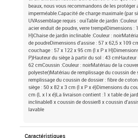
beaux, nous vous recommandons de les protéger 
imperméable.Capacité de charge maximale (par si
UVAssemblage requis : ouiTable de jardin :Couleur :
acier enduit de poudre, verre trempéDimensions : 1
H)Chaise de jardin inclinable :Couleur : noirMatéria
de poudreDimensions d'assise : 57 x 62,5 x 109 cm
couchage : 57 x 122 x 95 cm (l x P x H)Dimensions 
P)Hauteur du siège à partir du sol : 43 cmHauteur 
62 cmCoussin :Couleur : noirMatériau de la couvert
polyester)Matériau de remplissage du coussin de
remplissage du coussin de dossier : fibre de cot
siège : 50 x 82 x 3 cm (l x P x é)Dimensions du cou
cm (L x l x é)La livraison contient :1 x table de jar
inclinable8 x coussin de dossier8 x coussin d'ass
lavable
Caractéristiques