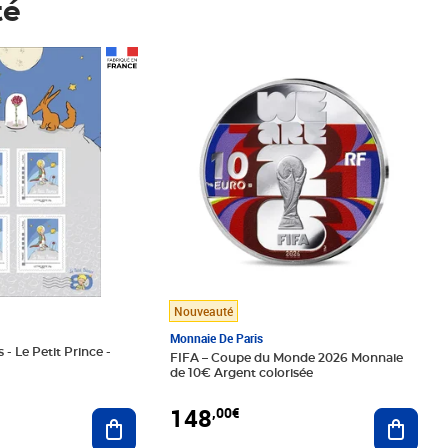
té
Prix 148,00€
Nouveauté
Monnaie De Paris
 - Le Petit Prince -
FIFA – Coupe du Monde 2026 Monnaie
de 10€ Argent colorisée
148
,00€
Ajouter au panier
Ajoute