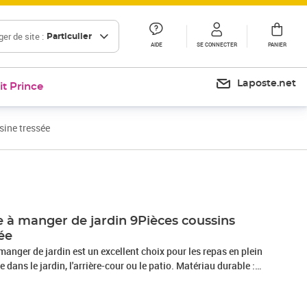
er de site :
Particulier
AIDE
SE CONNECTER
PANIER
Laposte.net
it Prince
sine tressée
Prix 1 050,99€
 à manger de jardin 9Pièces coussins
sée
manger de jardin est un excellent choix pour les repas en plein
 dans le jardin, l'arrière-cour ou le patio. Matériau durable :
ment connue sous le nom de poly rotin, est un matériau
essitant peu d'entretien qui ressemble au rotin naturel. Il est