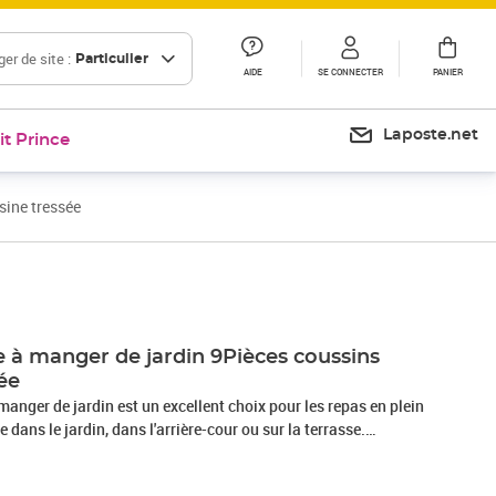
er de site :
Particulier
AIDE
SE CONNECTER
PANIER
Laposte.net
it Prince
sine tressée
Prix 699,91€
 à manger de jardin 9Pièces coussins
sée
manger de jardin est un excellent choix pour les repas en plein
 dans le jardin, dans l'arrière-cour ou sur la terrasse.
sine tressée, également connue sous le nom de poly rotin, est
solide et nécessitant peu d'entretien qui ressemble au rotin