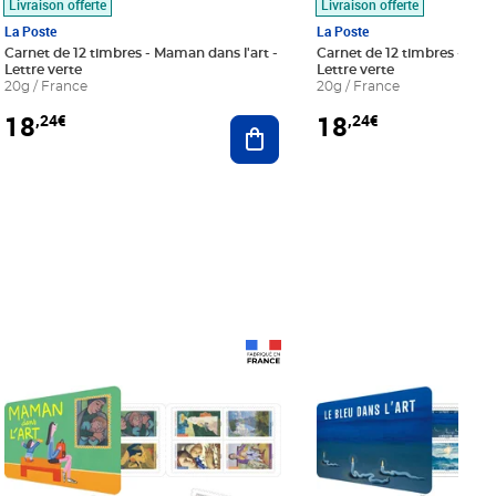
Livraison offerte
Livraison offerte
La Poste
La Poste
Carnet de 12 timbres - Maman dans l'art -
Carnet de 12 timbres - Le bl
Lettre verte
Lettre verte
20g / France
20g / France
18
18
,24€
,24€
r au panier
Ajouter au panier
Prix 18,24€
Prix 18,24€