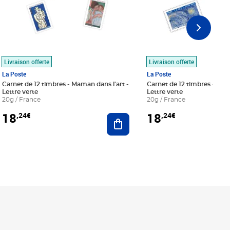
Livraison offerte
Livraison offerte
La Poste
La Poste
Carnet de 12 timbres - Maman dans l'art -
Carnet de 12 timbres - Le bl
Lettre verte
Lettre verte
20g / France
20g / France
18
18
,24€
,24€
r au panier
Ajouter au panier