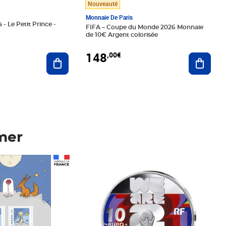
Nouveauté
Monnaie De Paris
 - Le Petit Prince -
FIFA – Coupe du Monde 2026 Monnaie
de 10€ Argent colorisée
148
,00€
Ajouter au panier
Ajoute
mer
Prix 148,00€