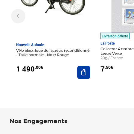
Livraison offerte
La Poste
Nouvelle Attitude
Collector 4 timbres
Vélo électrique du facteur, reconditionné
Lettre Verte
- Taille normale - Noir/ Rouge
20g / France
1 490
7
,00€
,50€
Ajouter au panier
Nos Engagements