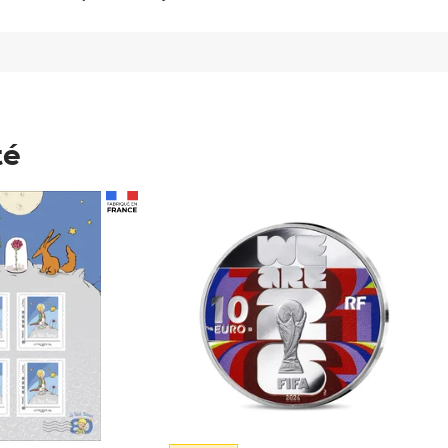
té
Prix 148,00€