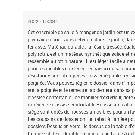
ID 8721012328471
Cet ensemble de salle à manger de jardin est un ex
plein air ou pour vous détendre dans le jardin, dans 
terrasse. Matériau durable : la résine tressée, ég
poly rotin, est un matériau synthétique solide et n
ressemble au rotin naturel. Il est léger, facile à n
pour les meubles d'extérieur en raison de sa durabi
résistance aux intempéries.Dossier réglable : ce si
poignée. Vous pouvez régler le dossier dans n'impor
sur la poignée et le remettre rapidement dans sa po
d'assise confortable : ce mobilier d'extérieur, doté
expérience d'assise confortable.Housse amovible e
siège sont dotés de housses amovibles pour un lav
Les coussins de dossier ont un rabat à l'arrière po
dossiers.Dessus en verre : le dessus de la table d'e
trempé solide et durable, ce qui le rend facile à n