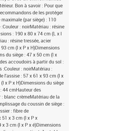
érieur. Bon à savoir : Pour que
 recommandons de les protéger
maximale (par siège) : 110
Couleur : noirMatériau : résine
sions : 190 x 80 x 74 cm (L x l
au : résine tressée, acier
x 93 cm (l x P x H)Dimensions
s du siège : 47 x 50 cm (l x
des accoudoirs à partir du sol :
 :Couleur : noirMatériau :
 l'assise : 57 x 61 x 93 cm (l x
(l x P x H)Dimensions du siège
ol : 44 cmHauteur des
r : blanc crèmeMatériau de la
mplissage du coussin de siège :
ier : fibre de
 51 x 3 cm (l x P x
9 x 3 cm (l x P x é)Dimensions