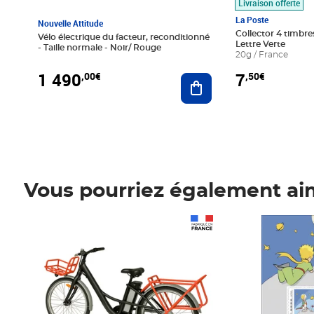
Livraison offerte
La Poste
Nouvelle Attitude
Collector 4 timbres
Vélo électrique du facteur, reconditionné
Lettre Verte
- Taille normale - Noir/ Rouge
20g / France
1 490
7
,00€
,50€
Ajouter au panier
Vous pourriez également ai
Prix 1 490,00€
Prix 7,50€