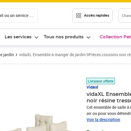
t ou un service ....
Chang
Accès rapides
Les services
Tous nos produits
Collection Pet
e jardin
vidaXL Ensemble à manger de jardin 9Pièces coussins noir ré
Prix 696,99€
Livraison offerte
Vidaxl
vidaXL Ensemble
noir résine tres
Cet ensemble de salle à 
air ou pour vous détendre
Matériau durable : la ré
Voir la description
un matériau synthétique 