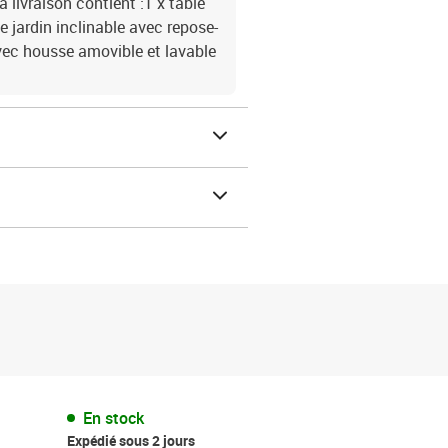
a livraison contient :1 x table
e jardin inclinable avec repose-
vec housse amovible et lavable
En stock
Expédié sous 2 jours