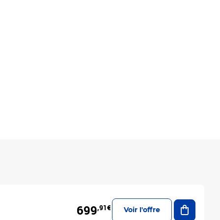
Ajouter a
699
,91€
Voir l'offre