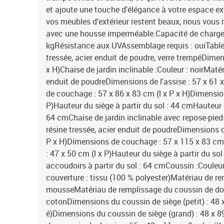
et ajoute une touche d'élégance à votre espace ext
vos meubles d'extérieur restent beaux, nous vous
avec une housse imperméable.Capacité de charge 
kgRésistance aux UVAssemblage requis : ouiTable :
tressée, acier enduit de poudre, verre trempéDimen
x H)Chaise de jardin inclinable :Couleur : noirMatéri
enduit de poudreDimensions de l'assise : 57 x 61 
de couchage : 57 x 86 x 83 cm (l x P x H)Dimension
P)Hauteur du siège à partir du sol : 44 cmHauteur 
64 cmChaise de jardin inclinable avec repose-pieds
résine tressée, acier enduit de poudreDimensions de
P x H)Dimensions de couchage : 57 x 115 x 83 cm 
: 47 x 50 cm (l x P)Hauteur du siège à partir du s
accoudoirs à partir du sol : 64 cmCoussin :Couleu
couverture : tissu (100 % polyester)Matériau de re
mousseMatériau de remplissage du coussin de doss
cotonDimensions du coussin de siège (petit) : 48 x
é)Dimensions du coussin de siège (grand) : 48 x 8