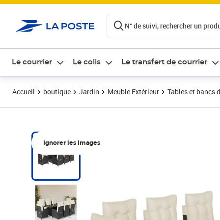
ontenu de la page
N° de suivi, rechercher un produi
Le courrier
Le colis
Le transfert de courrier
Accueil
boutique
Jardin
Meuble Extérieur
Tables et bancs d
Ignorer les images