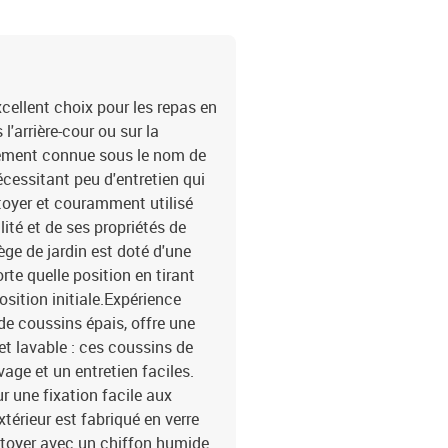
partir du sol : 44 cmHau
blanc crèmeMatériau de 
remplissage du coussin 
dossier : fibre de cotonD
é)Dimensions du coussin 
cellent choix pour les repas en
coussin de dossier : 66 x
l'arrière-cour ou sur la
x chaise de jardin incli
alement connue sous le nom de
coussin de dossier8 x c
écessitant peu d'entretien qui
ettoyer et couramment utilisé
lité et de ses propriétés de
ège de jardin est doté d'une
te quelle position en tirant
sition initiale.Expérience
 de coussins épais, offre une
t lavable : ces coussins de
age et un entretien faciles.
ur une fixation facile aux
xtérieur est fabriqué en verre
ettoyer avec un chiffon humide