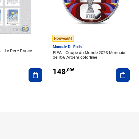
Nouveauté
Monnaie De Paris
 - Le Petit Prince -
FIFA – Coupe du Monde 2026 Monnaie
de 10€ Argent colorisée
148
,00€
Ajouter au panier
Ajoute