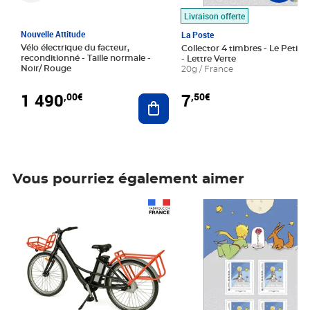
Livraison offerte
Nouvelle Attitude
La Poste
Vélo électrique du facteur,
Collector 4 timbres - Le Petit P
reconditionné - Taille normale -
- Lettre Verte
Noir/ Rouge
20g / France
1 490
7
,00€
,50€
Ajouter au panier
Vous pourriez également aimer
Prix 1 490,00€
Prix 7,50€