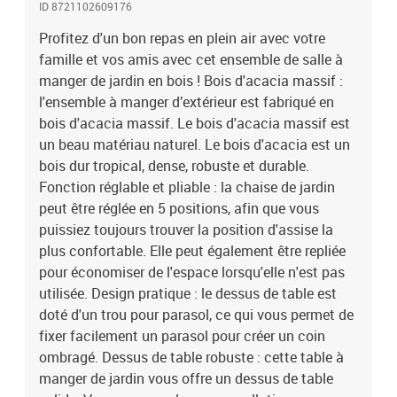
ID 8721102609176
décorations préférées. Surface facile à nettoyer : la surface à
finition à l'huile rend cette table et ces chaises de jardin faciles à
Profitez d'un bon repas en plein air avec votre
nettoyer avec un chiffon humide. Bon à savoir :Pour que vos
famille et vos amis avec cet ensemble de salle à
meubles d'extérieur restent beaux, nous vous recommandons de
manger de jardin en bois ! Bois d'acacia massif :
les protéger avec une housse imperméable.Table de jardin
l'ensemble à manger d’extérieur est fabriqué en
:Matériau : bois d'acacia massif avec finition à l'huileDimensions :
bois d'acacia massif. Le bois d'acacia massif est
160 x 85 x 75 cm (L x l x H)Conception plianteChaise de jardin
un beau matériau naturel. Le bois d'acacia est un
:Couleur : grisMatériau : bois d'acacia massif avec finition à
bois dur tropical, dense, robuste et durable.
l'huile, textilèneDimensions : 57 x 72 x 109 cm (l x P x H)Hauteur
du siège à partir du sol : 45 cmHauteur des accoudoirs à partir du
Fonction réglable et pliable : la chaise de jardin
sol : 66 cmDossier inclinable (5 positions)Capacité de charge
peut être réglée en 5 positions, afin que vous
maximale (par siège) : 110 kgAssemblage requis : ouiLa livraison
puissiez toujours trouver la position d'assise la
contient :1 x table de jardin8 x chaise de jardin
plus confortable. Elle peut également être repliée
pour économiser de l'espace lorsqu'elle n'est pas
utilisée. Design pratique : le dessus de table est
doté d'un trou pour parasol, ce qui vous permet de
fixer facilement un parasol pour créer un coin
ombragé. Dessus de table robuste : cette table à
manger de jardin vous offre un dessus de table