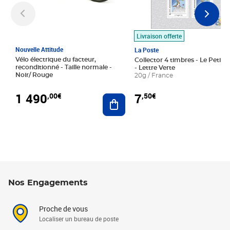
Livraison offerte
Nouvelle Attitude
La Poste
Vélo électrique du facteur,
Collector 4 timbres - Le Petit P
reconditionné - Taille normale -
- Lettre Verte
Noir/ Rouge
20g / France
1 490
7
,00€
,50€
Ajouter au panier
Nos Engagements
Proche de vous
Localiser un bureau de poste