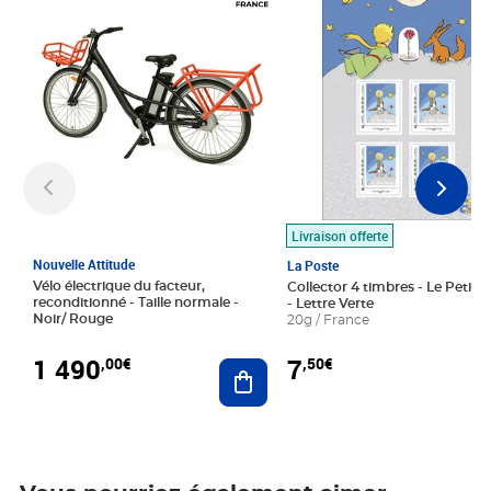
Livraison offerte
Nouvelle Attitude
La Poste
Vélo électrique du facteur,
Collector 4 timbres - Le Petit P
reconditionné - Taille normale -
- Lettre Verte
Noir/ Rouge
20g / France
1 490
7
,00€
,50€
Ajouter au panier