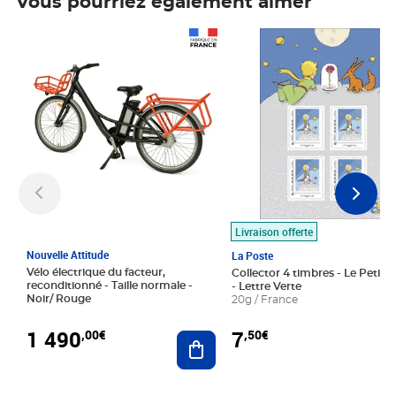
Vous pourriez également aimer
Prix 1 490,00€
Prix 7,50€
Livraison offerte
Nouvelle Attitude
La Poste
Vélo électrique du facteur,
Collector 4 timbres - Le Petit P
reconditionné - Taille normale -
- Lettre Verte
Noir/ Rouge
20g / France
1 490
7
,00€
,50€
Ajouter au panier