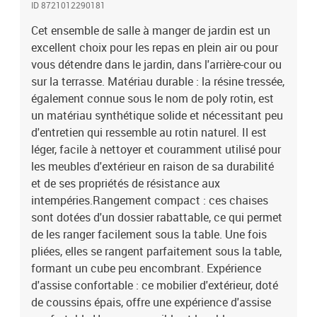
ID 8721012290181
coussins de siège sont dotés de housses amovibles pour un lavage
et un entretien faciles.Dessus en verre : le dessus de la table
Cet ensemble de salle à manger de jardin est un
d'extérieur est fabriqué en verre trempé solide et durable, ce qui le
excellent choix pour les repas en plein air ou pour
rend facile à nettoyer avec un chiffon humide et ajoute une touche
vous détendre dans le jardin, dans l'arrière-cour ou
d'élégance à votre espace extérieur. Bon à savoir : Pour que vos
sur la terrasse. Matériau durable : la résine tressée,
meubles d'extérieur restent beaux, nous vous recommandons de
également connue sous le nom de poly rotin, est
les protéger avec une housse imperméable.Capacité de charge
un matériau synthétique solide et nécessitant peu
maximale (par siège) : 110 kg Résistance aux UV Assemblage
d'entretien qui ressemble au rotin naturel. Il est
requis : oui Table : Couleur : grisMatériau : résine tressée, acier
enduit de poudre, verre trempéDimensions : 220 x 106 x 73 cm (L x
léger, facile à nettoyer et couramment utilisé pour
l x H) Chaise : Couleur : grisMatériau : résine tressée, acier enduit
les meubles d'extérieur en raison de sa durabilité
de poudre Dimensions : 50,5 x 54 x 79 cm (l x P x H) Dimensions du
et de ses propriétés de résistance aux
siège : 45,5 x 38 cm (l x P) Hauteur du siège à partir du sol : 43 cm
intempéries.Rangement compact : ces chaises
Hauteur des accoudoirs à partir du sol : 63,5 cmCoussin : Couleur :
sont dotées d'un dossier rabattable, ce qui permet
gris foncé Matériau de la couverture : tissu (100 % polyester)
de les ranger facilement sous la table. Une fois
Matériau de remplissage : mousse Dimensions du coussin de
pliées, elles se rangent parfaitement sous la table,
chaise : 76 x 46 x 2 cm (L x l x é)La livraison contient :1 x table de
jardin 8 x chaise de jardin8 x coussin de chaise à haut dossier avec
formant un cube peu encombrant. Expérience
housse amovible et lavable
d'assise confortable : ce mobilier d'extérieur, doté
de coussins épais, offre une expérience d'assise