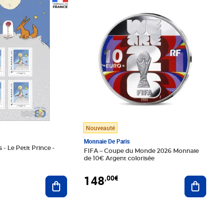
Prix 148,00€
Nouveauté
Monnaie De Paris
 - Le Petit Prince -
FIFA – Coupe du Monde 2026 Monnaie
de 10€ Argent colorisée
148
,00€
Ajouter au panier
Ajoute