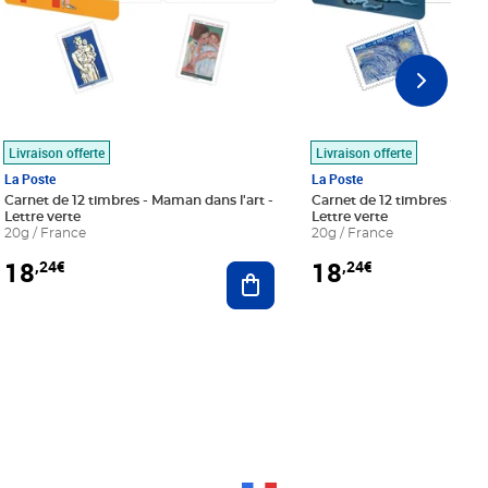
Livraison offerte
Livraison offerte
La Poste
La Poste
Carnet de 12 timbres - Maman dans l'art -
Carnet de 12 timbres - Le bl
Lettre verte
Lettre verte
20g / France
20g / France
18
18
,24€
,24€
r au panier
Ajouter au panier