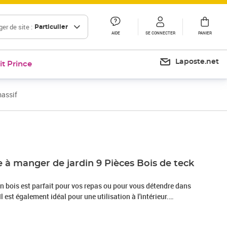
er de site :
Particulier
AIDE
SE CONNECTER
PANIER
Laposte.net
it Prince
massif
Prix 957,99€
 à manger de jardin 9 Pièces Bois de teck
n bois est parfait pour vos repas ou pour vous détendre dans
 Il est également idéal pour une utilisation à l'intérieur.
 teck extrêmement durable, cette pièce de meuble en teck a
u four puis finement poncée pour lui donner un aspect très