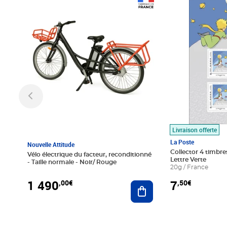
Prix 1 490,00€
Prix 7,50€
Livraison offerte
La Poste
Nouvelle Attitude
Collector 4 timbres
Vélo électrique du facteur, reconditionné
Lettre Verte
- Taille normale - Noir/ Rouge
20g / France
1 490
7
,00€
,50€
Ajouter au panier