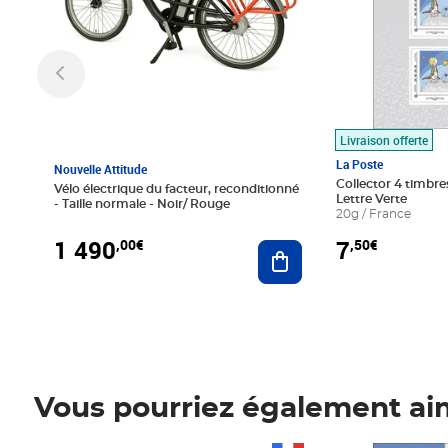
Livraison offerte
La Poste
Nouvelle Attitude
Collector 4 timbres
Vélo électrique du facteur, reconditionné
Lettre Verte
- Taille normale - Noir/ Rouge
20g / France
1 490
7
,00€
,50€
Ajouter au panier
Vous pourriez également ai