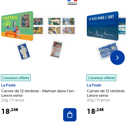
Prix 18,24€
Prix 18,24€
Livraison offerte
Livraison offerte
La Poste
La Poste
Carnet de 12 timbres - Maman dans l'art -
Carnet de 12 timbres - Le bl
Lettre verte
Lettre verte
20g / France
20g / France
18
18
,24€
,24€
r au panier
Ajouter au panier