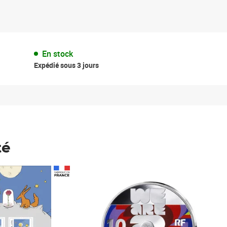
En stock
Expédié sous 3 jours
té
Prix 148,00€