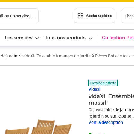
t ou un service ....
Chang
Accès rapides
Les services
Tous nos produits
Collection Pet
 de jardin
vidaXL Ensemble à manger de jardin 9 Pièces Bois de teck 
Prix 957,89€
Livraison offerte
Vidaxl
vidaXL Ensemble
massif
Cet ensemble de jardin e
le jardin ou sur le patio.
Fabriquée en bois dur de
Voir la description
été chevronnée, séchée a