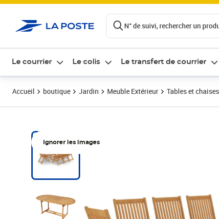
ontenu de la page
N° de suivi, rechercher un produi
Le courrier
Le colis
Le transfert de courrier
Accueil
boutique
Jardin
Meuble Extérieur
Tables et chaises
Ignorer les images