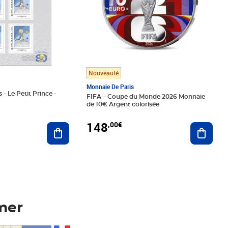
Nouveauté
Monnaie De Paris
 - Le Petit Prince -
FIFA – Coupe du Monde 2026 Monnaie
de 10€ Argent colorisée
148
,00€
Ajouter au panier
Ajoute
mer