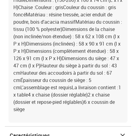
l'huileDimensions : (150-200) x 100 x 74 cm (L x l x
H)Chaise :Couleur : grisCouleur du coussin : gris
foncéMatériau : résine tressée, acier enduit de
poudre, bois d'acacia massifMatériau du coussin :
tissu (100 % polyester)Dimensions de la chaise
(non inclinée/non étendue) : 58 x 62 x 108 cm (l x
P x H)Dimensions (inclinées) : 58 x 90 x 91 cm (l x
P x H)Dimensions (complètement étendue) : 58 x
126 x 91 cm (l x P x H)Dimensions du siège : 47 x
47 cm (l x P)Hauteur du siège à partir du sol : 43
cmHauteur des accoudoirs à partir du sol : 67
cmÉpaisseur du coussin de siège : 5
cmL'assemblage est requisLa livraison contient :1
x table4 x chaise (dossier réglable)2 x chaise
(dossier et repose-pied réglables)6 x coussin de
siège
Caractéristiques