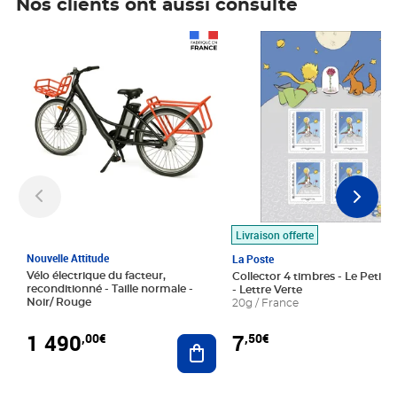
Nos clients ont aussi consulté
Prix 1 490,00€
Prix 7,50€
Livraison offerte
Nouvelle Attitude
La Poste
Vélo électrique du facteur,
Collector 4 timbres - Le Petit P
reconditionné - Taille normale -
- Lettre Verte
Noir/ Rouge
20g / France
1 490
7
,00€
,50€
Ajouter au panier