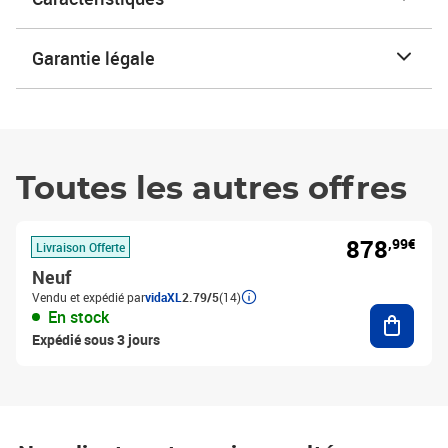
Garantie légale
Toutes les autres offres
878
,99€
Livraison Offerte
Neuf
Vendu et expédié par
vidaXL
2.79/5
(14)
Ajouter
En stock
Expédié sous 3 jours