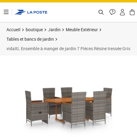
ontenu de la page
Accueil
boutique
Jardin
Meuble Extérieur
Tables et bancs de jardin
vidaXL Ensemble à manger de jardin 7 Pièces Résine tressée Gris
Prix barré 971,99 €
Prix 878,89€
Prix 8