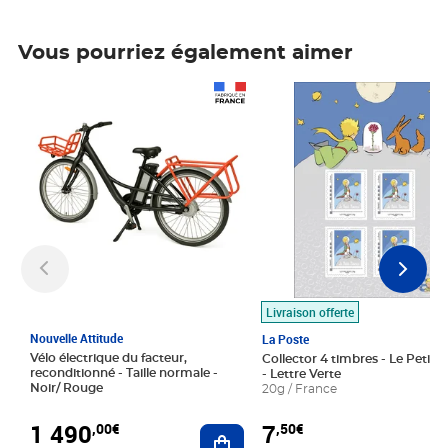
Vous pourriez également aimer
Prix 1 490,00€
Prix 7,50€
Livraison offerte
Nouvelle Attitude
La Poste
Vélo électrique du facteur,
Collector 4 timbres - Le Petit P
reconditionné - Taille normale -
- Lettre Verte
Noir/ Rouge
20g / France
1 490
7
,00€
,50€
Ajouter au panier