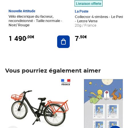
Livraison offerte
Nouvelle Attitude
La Poste
Vélo électrique du facteur,
Collector 4 timbres - Le Petit P
reconditionné - Taille normale -
- Lettre Verte
Noir/ Rouge
20g / France
1 490
7
,00€
,50€
Ajouter au panier
Vous pourriez également aimer
Prix 1 490,00€
Prix 7,50€