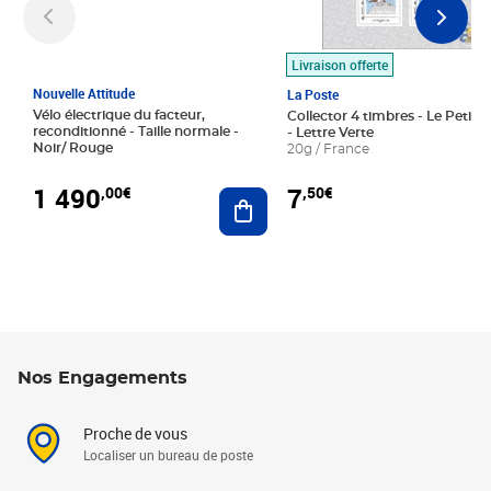
Livraison offerte
Nouvelle Attitude
La Poste
Vélo électrique du facteur,
Collector 4 timbres - Le Petit P
reconditionné - Taille normale -
- Lettre Verte
Noir/ Rouge
20g / France
1 490
7
,00€
,50€
Ajouter au panier
Nos Engagements
Proche de vous
Localiser un bureau de poste