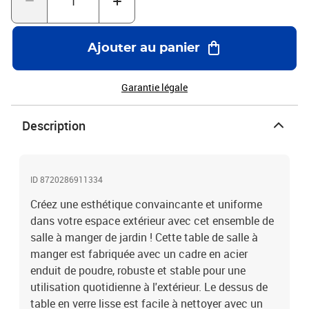
H)Épaisseur de verre : 5 mmChaise :Couleur : noirMatériau : rotin
PVC, acierDimensions : 53 x 57 x 77 cm (l x P x H)Largeur du siège
: 42 cmProfondeur du siège : 45 cmHauteur du siège à partir du sol
Ajouter au panier
: 39 cmHauteur des accoudoirs à partir du sol : 63 cmL'assemblage
est requisLa livraison contient :1 x table6 x chaise
Garantie légale
Description
ID 8720286911334
Créez une esthétique convaincante et uniforme
dans votre espace extérieur avec cet ensemble de
salle à manger de jardin ! Cette table de salle à
manger est fabriquée avec un cadre en acier
enduit de poudre, robuste et stable pour une
utilisation quotidienne à l'extérieur. Le dessus de
table en verre lisse est facile à nettoyer avec un