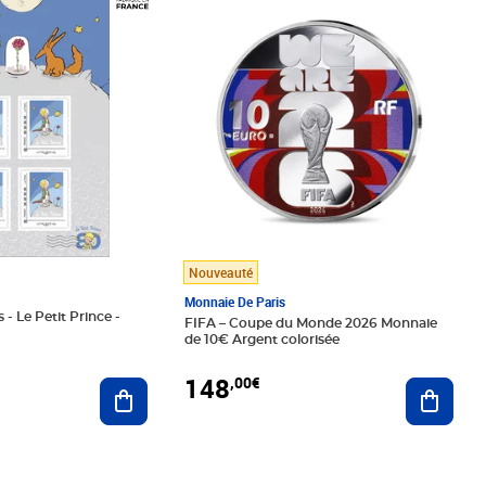
Nouveauté
Monnaie De Paris
 - Le Petit Prince -
FIFA – Coupe du Monde 2026 Monnaie
de 10€ Argent colorisée
148
,00€
Ajouter au panier
Ajoute