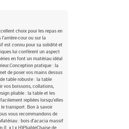
cellent choix pour les repas en
l'arrière-cour ou sur la
if est connu pour sa solidité et
niques lui confèrent un aspect
péries en font un matériau idéal
rieur.Conception pratique : la
rmet de poser vos mains dessus
e table robuste : la table
ir vos boissons, collations,
ign pliable : la table et les
facilement repliées lorsqu'elles
 le transport. Bon à savoir
, nous vous recommandons de
Matériau : bois d'acacia massif
m (L x l x H)PliableChaise de