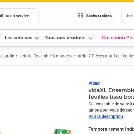
t ou un service ....
Chang
Accès rapides
Les services
Tous nos produits
Collection Pet
e jardin
vidaXL Ensemble à manger de jardin 7 Pièces motif de feuilles
Vidaxl
vidaXL Ensemble
feuilles tissu boi
Cet ensemble de salle à 
air ou pour vous détendre
Robuste et stable : le bo
Voir la description
Ses couleurs variées et 
Temporairement Indi
stabilité et sa résistan