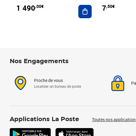
1 490
7
,00€
,50€
Ajouter au panier
Nos Engagements
Proche de vous
Pa
Localiser un bureau de poste
Applications La Poste
Toutes nos application