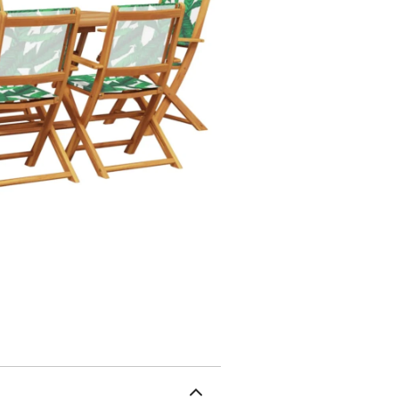
fabrication de meubles d
courante en bois, pratiq
profitant d'un moment en 
un excellent support pour
vos décorations préférée
d'extérieur peuvent être 
faciliter le rangement et
restent beaux, nous vo
imperméable.Table :Matér
160 x 85 x 75 cm (L x l x
d'acacia massif avec fini
91 cm (l x P x H)Dimensi
sol : 44 cmHauteur des a
maximale (par siège) : 
requis : ouiLa livraison 