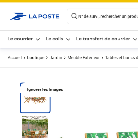
ontenu de la page
N° de suivi, rechercher un produi
Le courrier
Le colis
Le transfert de courrier
Accueil
boutique
Jardin
Meuble Extérieur
Tables et bancs d
Ignorer les images