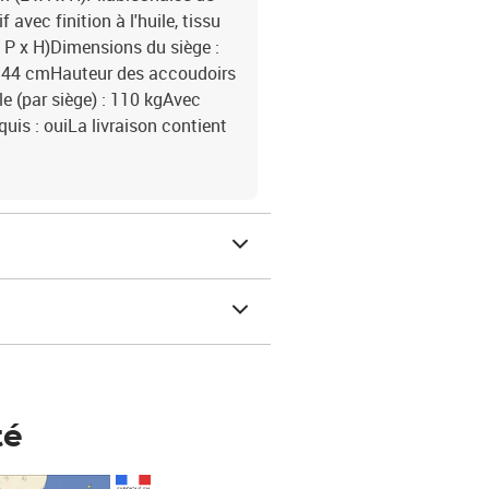
 avec finition à l'huile, tissu
x P x H)Dimensions du siège :
l : 44 cmHauteur des accoudoirs
e (par siège) : 110 kgAvec
uis : ouiLa livraison contient
té
Prix 148,00€