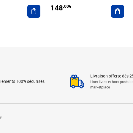
148
,00€
Ajouter au panier
Ajoute
Livraison offerte dès 2
iements 100% sécurisés
Hors livres et hors produit
marketplace
s