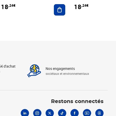
18
18
,24€
,24€
r au panier
Ajouter au panier
5€ d'achat
Nos engagements
s
sociétaux et environnementaux
Linkedin
Instagram
X
Tiktok
Facebook
Youtube
Threads
Restons connectés