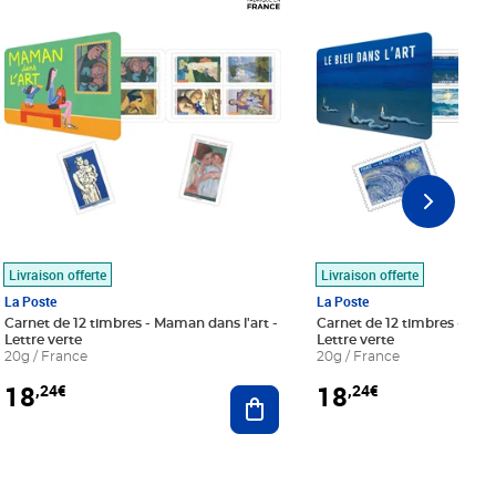
Livraison offerte
Livraison offerte
La Poste
La Poste
Carnet de 12 timbres - Maman dans l'art -
Carnet de 12 timbres - Le bl
Lettre verte
Lettre verte
20g / France
20g / France
18
18
,24€
,24€
r au panier
Ajouter au panier