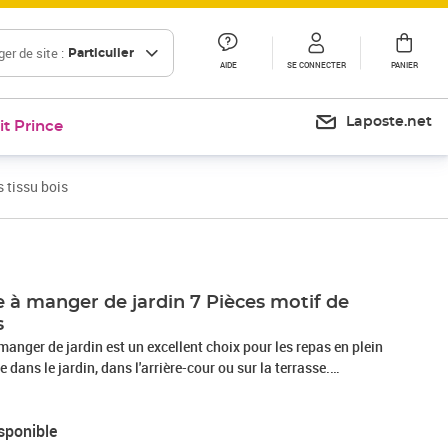
er de site :
Particulier
AIDE
SE CONNECTER
PANIER
Laposte.net
it Prince
 tissu bois
 à manger de jardin 7 Pièces motif de
s
manger de jardin est un excellent choix pour les repas en plein
 dans le jardin, dans l'arrière-cour ou sur la terrasse.
is d'acacia massif est connu pour sa solidité et sa durabilité.
ses grains uniques lui confèrent un aspect attrayant. Sa
sponible
ce aux intempéries en font un matériau idéal pour la