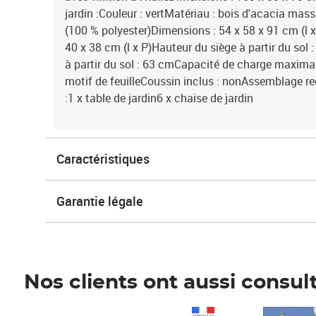
jardin :Couleur : vertMatériau : bois d'acacia massif
(100 % polyester)Dimensions : 54 x 58 x 91 cm (l 
40 x 38 cm (l x P)Hauteur du siège à partir du so
à partir du sol : 63 cmCapacité de charge maximal
motif de feuilleCoussin inclus : nonAssemblage req
:1 x table de jardin6 x chaise de jardin
Caractéristiques
Garantie légale
Nos clients ont aussi consul
Prix 1 490,00€
Prix 7,50€