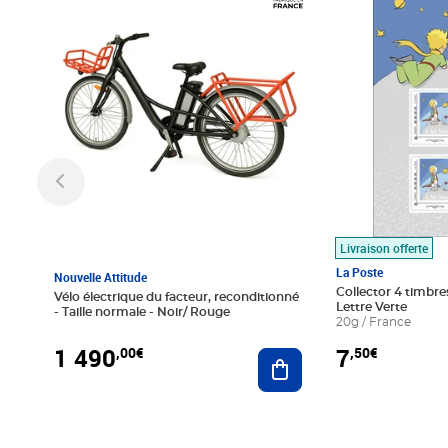
Livraison offerte
La Poste
Nouvelle Attitude
Collector 4 timbres
Vélo électrique du facteur, reconditionné
Lettre Verte
- Taille normale - Noir/ Rouge
20g / France
1 490
7
,00€
,50€
Ajouter au panier