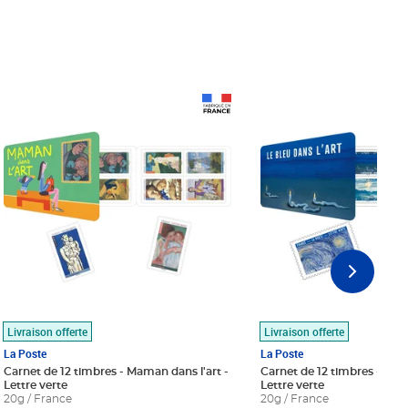
Prix 18,24€
Prix 18,24€
Livraison offerte
Livraison offerte
La Poste
La Poste
Carnet de 12 timbres - Maman dans l'art -
Carnet de 12 timbres - Le bl
Lettre verte
Lettre verte
20g / France
20g / France