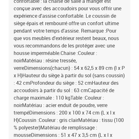
confortable : la chaise de salle à manger est
conçue avec des accoudoirs pour vous offrir une
expérience d'assise confortable. Le coussin de
siège épais et rembourré offre un confort ultime
pendant votre temps d'assise. Remarque :Pour
que vos meubles d'extérieur restent beaux, nous
vous recommandons de les protéger avec une
housse imperméable.Chaise :Couleur :
noirMatériau : résine tressée,
verreDimensions(chacun) : 54 x 62,5 x 89 cm (l x P
x H)Hauteur du siège à partir du sol (sans coussin)
: 42 cmProfondeur du siège : 52 cmHauteur des
accoudoirs à partir du sol : 63 cmCapacité de
charge maximale : 110 kgTable :Couleur :
noirMatériau : acier enduit de poudre, verre
trempéDimensions : 200 x 100 x 74 cm (L x l x
H)Coussin :Couleur : gris clairMatériau : tissu (100
% polyester)Matériau de remplissage :
mousseDimensions : 51 x 47 x 3,5 cm (L x l x