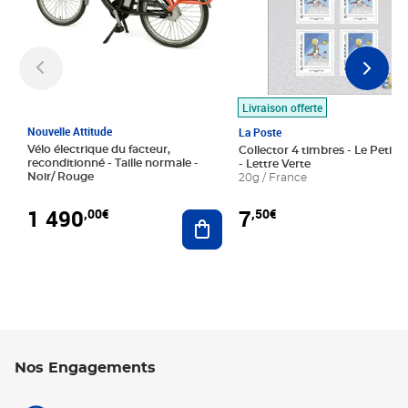
Livraison offerte
Nouvelle Attitude
La Poste
Vélo électrique du facteur,
Collector 4 timbres - Le Petit P
reconditionné - Taille normale -
- Lettre Verte
Noir/ Rouge
20g / France
1 490
7
,00€
,50€
Ajouter au panier
Nos Engagements