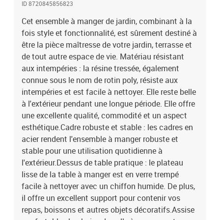
ID 8720845856823
vous offrir une expérience d'assise confortable. Le coussin de
siège épais et rembourré offre un confort ultime pendant votre
Cet ensemble à manger de jardin, combinant à la
temps d'assise. Remarque :Pour que vos meubles d'extérieur
fois style et fonctionnalité, est sûrement destiné à
restent beaux, nous vous recommandons de les protéger avec une
être la pièce maîtresse de votre jardin, terrasse et
housse imperméable.Chaise :Couleur : noirMatériau : résine
de tout autre espace de vie. Matériau résistant
tressée, verreDimensions(chacun) : 54 x 62,5 x 89 cm (l x P x
aux intempéries : la résine tressée, également
H)Hauteur du siège à partir du sol (sans coussin) : 42
connue sous le nom de rotin poly, résiste aux
cmProfondeur du siège : 52 cmHauteur des accoudoirs à partir du
intempéries et est facile à nettoyer. Elle reste belle
sol : 63 cmCapacité de charge maximale : 110 kgTable :Couleur :
noirMatériau : acier enduit de poudre, verre trempéDimensions :
à l'extérieur pendant une longue période. Elle offre
200 x 100 x 74 cm (L x l x H)Coussin :Couleur : gris clairMatériau :
une excellente qualité, commodité et un aspect
tissu (100 % polyester)Matériau de remplissage :
esthétique.Cadre robuste et stable : les cadres en
mousseDimensions : 51 x 47 x 3,5 cm (L x l x é)L'assemblage est
acier rendent l'ensemble à manger robuste et
requisLa livraison contient :1 x table6 x chaise6 x coussin
stable pour une utilisation quotidienne à
l'extérieur.Dessus de table pratique : le plateau
lisse de la table à manger est en verre trempé
facile à nettoyer avec un chiffon humide. De plus,
il offre un excellent support pour contenir vos
repas, boissons et autres objets décoratifs.Assise