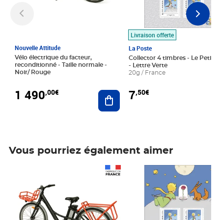
Livraison offerte
Nouvelle Attitude
La Poste
Vélo électrique du facteur,
Collector 4 timbres - Le Petit P
reconditionné - Taille normale -
- Lettre Verte
Noir/ Rouge
20g / France
1 490
7
,00€
,50€
Ajouter au panier
Vous pourriez également aimer
Prix 1 490,00€
Prix 7,50€