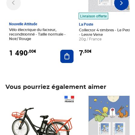
Livraison offerte
Nouvelle Attitude
La Poste
Vélo électrique du facteur,
Collector 4 timbres - Le Petit P
reconditionné - Taille normale -
- Lettre Verte
Noir/ Rouge
20g / France
1 490
7
,00€
,50€
Ajouter au panier
Vous pourriez également aimer
Prix 1 490,00€
Prix 7,50€