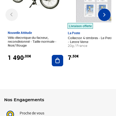
Livraison offerte
Nouvelle Attitude
La Poste
Vélo électrique du facteur,
Collector 4 timbres - Le Petit P
reconditionné - Taille normale -
- Lettre Verte
Noir/ Rouge
20g / France
1 490
7
,00€
,50€
Ajouter au panier
Nos Engagements
Proche de vous