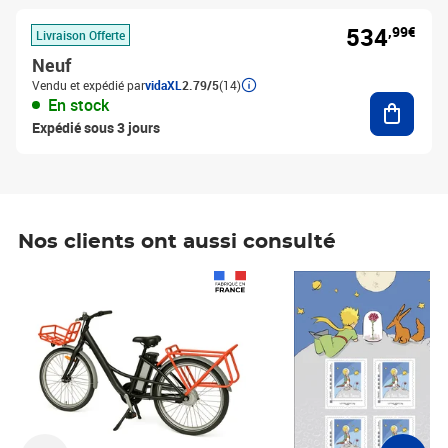
534
,99€
Livraison Offerte
Neuf
Vendu et expédié par
vidaXL
2.79/5
(14)
Ajouter
En stock
Expédié sous 3 jours
Nos clients ont aussi consulté
Prix 1 490,00€
Prix 7,50€