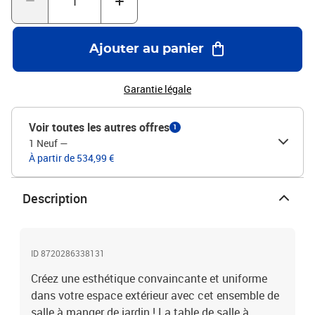
finition à l'huileDimensions : 150 x 90 x 74 cm (L x l x H)Chaise
:Couleur : beigeCouleur du coussin : blanc crèmeMatériau : résine
tressée (polyéthylène), acier enduit de poudreDimensions : 52 x 57
Ajouter au panier
x 84 cm (l x P x H)Dimensions du siège : 39/44,5 x 46 cm (l x
P)Hauteur des accoudoirs : 62/65 cmDimensions du dossier :
38/45 x 53 cm (l x H)Épaisseur du coussin de siège : 4
Garantie légale
cmL'assemblage est requisLa livraison contient :1 x table6 x
chaise6 x coussin
Voir toutes les autres offres
1
1 Neuf
—
À partir de 534,99 €
Description
ID 8720286338131
Créez une esthétique convaincante et uniforme
dans votre espace extérieur avec cet ensemble de
salle à manger de jardin ! La table de salle à