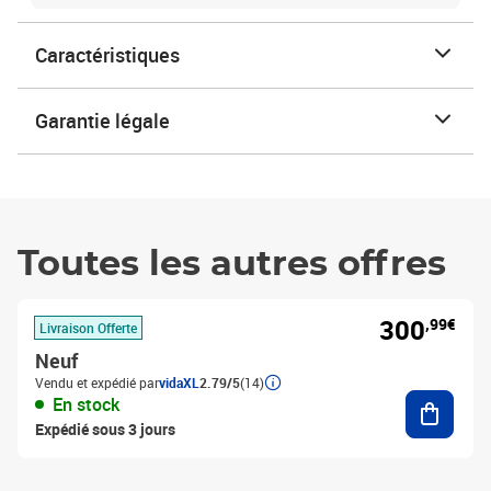
Caractéristiques
Garantie légale
Toutes les autres offres
300
,99€
Livraison Offerte
Neuf
Vendu et expédié par
vidaXL
2.79/5
(14)
Ajouter
En stock
Expédié sous 3 jours