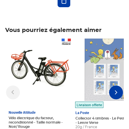
Vous pourriez également aimer
Prix 1 490,00€
Prix 7,50€
Livraison offerte
Nouvelle Attitude
La Poste
Vélo électrique du facteur,
Collector 4 timbres - Le Petit P
reconditionné - Taille normale -
- Lettre Verte
Noir/ Rouge
20g / France