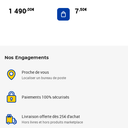
1 490
7
,00€
,50€
Ajouter au panier
Nos Engagements
Proche de vous
Localiser un bureau de poste
Paiements 100% sécurisés
Livraison offerte dès 25€ d'achat
Hors livres et hors produits marketplace