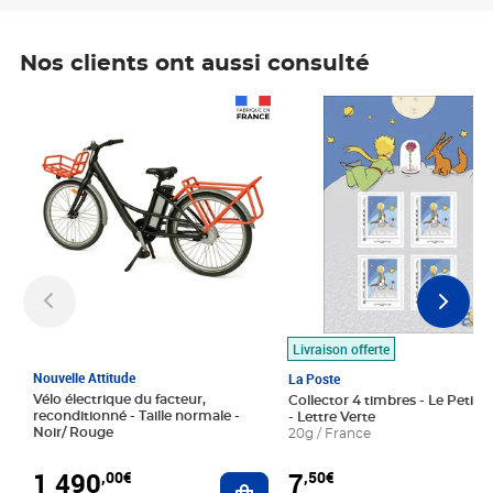
Nos clients ont aussi consulté
Prix 1 490,00€
Prix 7,50€
Livraison offerte
Nouvelle Attitude
La Poste
Vélo électrique du facteur,
Collector 4 timbres - Le Petit P
reconditionné - Taille normale -
- Lettre Verte
Noir/ Rouge
20g / France
1 490
7
,00€
,50€
Ajouter au panier