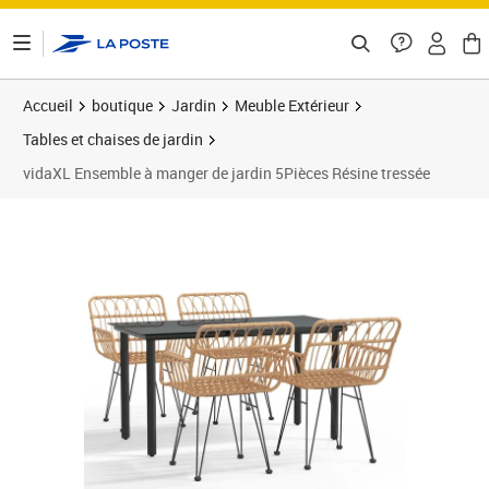
ontenu de la page
Accueil
boutique
Jardin
Meuble Extérieur
Tables et chaises de jardin
vidaXL Ensemble à manger de jardin 5Pièces Résine tressée
Prix barré 372,99 €
Prix 300,89€
Prix 3