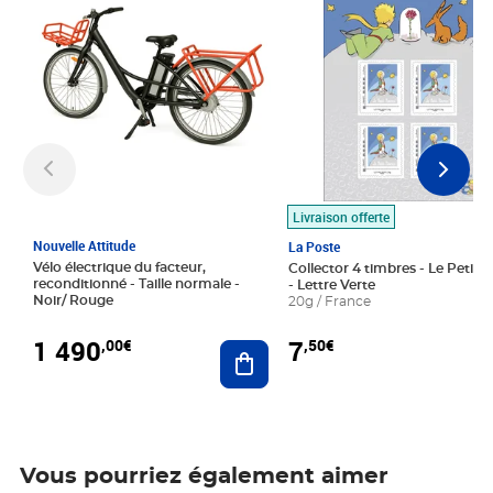
Livraison offerte
Nouvelle Attitude
La Poste
Vélo électrique du facteur,
Collector 4 timbres - Le Petit P
reconditionné - Taille normale -
- Lettre Verte
Noir/ Rouge
20g / France
1 490
7
,00€
,50€
Ajouter au panier
Vous pourriez également aimer