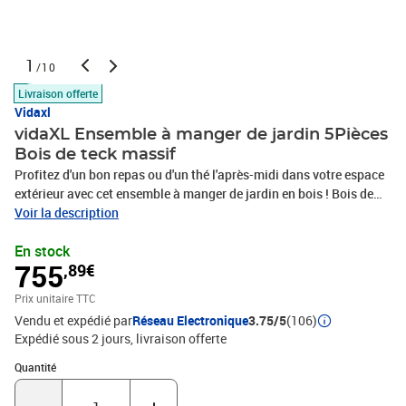
1
/10
Livraison offerte
Vidaxl
vidaXL Ensemble à manger de jardin 5Pièces
Bois de teck massif
Profitez d'un bon repas ou d'un thé l'après-midi dans votre espace
extérieur avec cet ensemble à manger de jardin en bois ! Bois de
teck massif : le bois de teck massif est un matériau naturel
Voir la description
magnifique. Il a été chevronné, séché au four, puis sablé finement
En stock
pour lui donner une apparence très lisse. Le bois de teck est connu
755
,89€
pour sa résistance exceptionnelle et sa résistance aux
intempéries.Dessus de table pratique : le dessus de table robuste
Prix unitaire TTC
de la table à manger permet de placer des collations, des paniers
Vendu et expédié par
Réseau Electronique
3.75/5
(106)
de fruits, des objets décoratifs et d'autres objets
Expédié sous 2 jours
livraison offerte
nécessaires.Assise confortable : le dossier et les accoudoirs
assurent une assise confortable à votre fauteuil de jardin.Fonction
Quantité : 1
Quantité
empilable : la chaise à manger est empilable pour économiser de
l'espace lorsqu'elle n'est pas utilisée.Surface facile à nettoyer : la