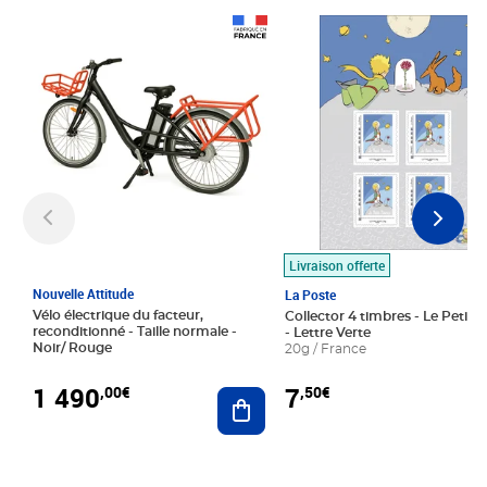
Prix 1 490,00€
Prix 7,50€
Livraison offerte
Nouvelle Attitude
La Poste
Vélo électrique du facteur,
Collector 4 timbres - Le Petit P
reconditionné - Taille normale -
- Lettre Verte
Noir/ Rouge
20g / France
1 490
7
,00€
,50€
Ajouter au panier