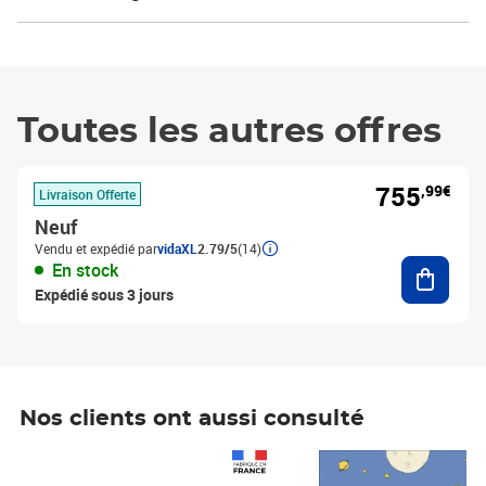
Toutes les autres offres
755
,99€
Livraison Offerte
Neuf
Vendu et expédié par
vidaXL
2.79/5
(14)
Ajouter
En stock
Expédié sous 3 jours
Nos clients ont aussi consulté
Prix 1 490,00€
Prix 7,50€