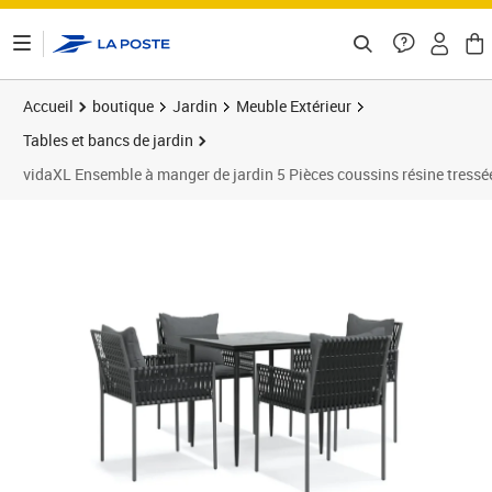
ontenu de la page
Accueil
boutique
Jardin
Meuble Extérieur
Tables et bancs de jardin
vidaXL Ensemble à manger de jardin 5 Pièces coussins résine tressée
Prix barré 414,99 €
Prix 384,16€
Prix 3