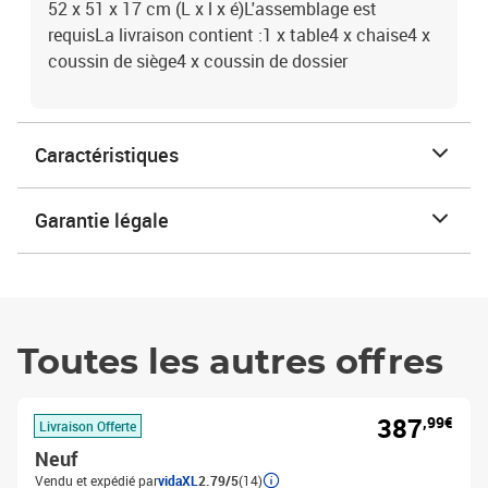
52 x 51 x 17 cm (L x l x é)L'assemblage est
requisLa livraison contient :1 x table4 x chaise4 x
coussin de siège4 x coussin de dossier
Caractéristiques
Garantie légale
Toutes les autres offres
387
,99€
Livraison Offerte
Neuf
Vendu et expédié par
vidaXL
2.79/5
(14)