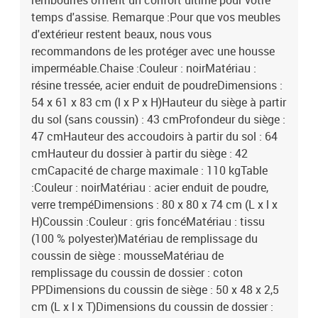
rembourrés offrent un confort ultime pour votre
temps d'assise. Remarque :Pour que vos meubles
d'extérieur restent beaux, nous vous
recommandons de les protéger avec une housse
imperméable.Chaise :Couleur : noirMatériau :
résine tressée, acier enduit de poudreDimensions :
54 x 61 x 83 cm (l x P x H)Hauteur du siège à partir
du sol (sans coussin) : 43 cmProfondeur du siège :
47 cmHauteur des accoudoirs à partir du sol : 64
cmHauteur du dossier à partir du siège : 42
cmCapacité de charge maximale : 110 kgTable
:Couleur : noirMatériau : acier enduit de poudre,
verre trempéDimensions : 80 x 80 x 74 cm (L x l x
H)Coussin :Couleur : gris foncéMatériau : tissu
(100 % polyester)Matériau de remplissage du
coussin de siège : mousseMatériau de
remplissage du coussin de dossier : coton
PPDimensions du coussin de siège : 50 x 48 x 2,5
cm (L x l x T)Dimensions du coussin de dossier :