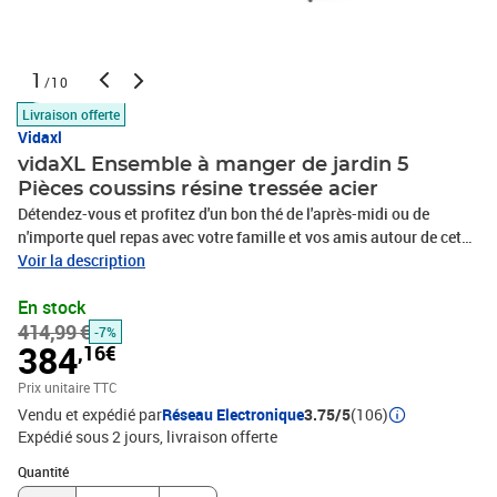
1
/10
Livraison offerte
Vidaxl
vidaXL Ensemble à manger de jardin 5
Pièces coussins résine tressée acier
Détendez-vous et profitez d'un bon thé de l'après-midi ou de
n'importe quel repas avec votre famille et vos amis autour de cet
ensemble de salle à manger de jardin ! Matériau durable : la résine
Voir la description
tressée, également connue sous le nom de rotin poly, résiste aux
En stock
intempéries et est facile à nettoyer. Elle reste belle à l'extérieur
414,99 €
pendant une longue période. Elle offre une excellente qualité,
-7%
384
,16€
commodité et un aspect esthétique.Cadre robuste et stable : les
cadres en acier rendent l'ensemble à manger robuste et stable pour
Prix unitaire TTC
une utilisation quotidienne à l'extérieur.Dessus de table pratique :
Vendu et expédié par
Réseau Electronique
3.75/5
(106)
le plateau lisse de la table à manger est en verre trempé facile à
Expédié sous 2 jours
livraison offerte
nettoyer avec un chiffon humide. De plus, il offre un excellent
Quantité : 1
support pour contenir vos repas, boissons et autres objets
Quantité
décoratifs.Assise confortable : la chaise à manger est conçue avec