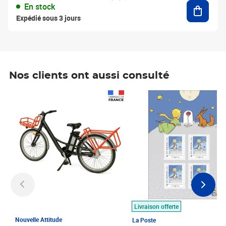
Ajouter
En stock
Expédié sous 3 jours
Nos clients ont aussi consulté
Prix 1 490,00€
Prix 7,50€
Livraison offerte
Nouvelle Attitude
La Poste