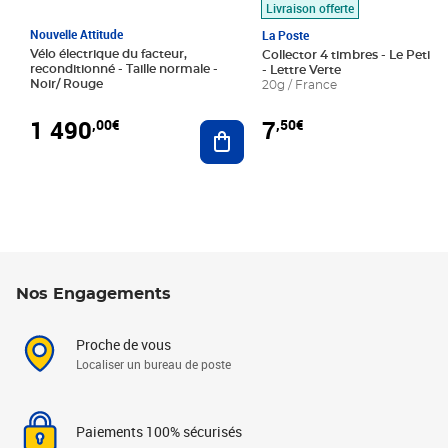
Livraison offerte
Nouvelle Attitude
La Poste
Vélo électrique du facteur,
Collector 4 timbres - Le Petit P
reconditionné - Taille normale -
- Lettre Verte
Noir/ Rouge
20g / France
1 490
7
,00€
,50€
Ajouter au panier
Nos Engagements
Proche de vous
Localiser un bureau de poste
Paiements 100% sécurisés