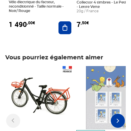
Vélo électrique du facteur,
Collector 4 timbres - Le Petit P
reconditionné - Taille normale -
- Lettre Verte
Noir/ Rouge
20g / France
1 490
7
,00€
,50€
Ajouter au panier
Vous pourriez également aimer
Prix 1 490,00€
Prix 7,50€