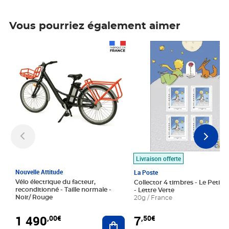
Vous pourriez également aimer
Prix 1 490,00€
Prix 7,50€
Livraison offerte
Nouvelle Attitude
La Poste
Vélo électrique du facteur,
Collector 4 timbres - Le Petit P
reconditionné - Taille normale -
- Lettre Verte
Noir/ Rouge
20g / France
1 490
7
,00€
,50€
Ajouter au panier