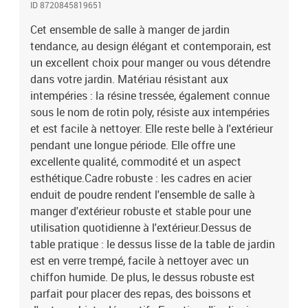
ID 8720845819651
avec une fonction d'inclinaison afin que vous puissiez régler le
dossier selon votre confort.Expérience d'assise confortable : le
Cet ensemble de salle à manger de jardin
dossier ajoute un confort d'assise supplémentaire à la chaise de
tendance, au design élégant et contemporain, est
jardin. De plus, les coussins bien rembourrés vous permettent de
un excellent choix pour manger ou vous détendre
vous asseoir confortablement. Bon à savoir :Pour faciliter au
dans votre jardin. Matériau résistant aux
maximum le montage, chaque produit est livré avec des
intempéries : la résine tressée, également connue
instructions. Remarque :Pour que vos meubles d'extérieur restent
sous le nom de rotin poly, résiste aux intempéries
beaux, nous vous recommandons de les protéger avec une housse
et est facile à nettoyer. Elle reste belle à l'extérieur
imperméable.Couleur : grisCouleur du coussin : gris foncéChaise
inclinable de jardin :Matériau : résine tressée, acier enduit de
pendant une longue période. Elle offre une
poudreMatériau de la housse du coussin : tissu (100 %
excellente qualité, commodité et un aspect
polyester)Dimensions : 57 x 62,5 x 109 cm (l x P x H)Dimensions
esthétique.Cadre robuste : les cadres en acier
du siège : 50 x 47 cm (l x P)Hauteur du siège à partir du sol : 43
enduit de poudre rendent l'ensemble de salle à
cmHauteur des accoudoirs à partir du sol : 62 cmDimensions du
manger d'extérieur robuste et stable pour une
coussin de dossier : 50 x 68 x 10 cm (l x P x é)Dimensions du
utilisation quotidienne à l'extérieur.Dessus de
coussin de siège : 50 x 82 x 3 cm (l x P x é)Repose-pieds et dossier
table pratique : le dessus lisse de la table de jardin
réglablesTable :Matériau : résine tressée, acier enduit de poudre,
verre trempéDimensions : 90 x 90 x 75 cm (l x P x H)La livraison
est en verre trempé, facile à nettoyer avec un
contient :4 x chaise inclinable de jardin4 x coussin de dossier4 x
chiffon humide. De plus, le dessus robuste est
coussin de siège1 x table
parfait pour placer des repas, des boissons et