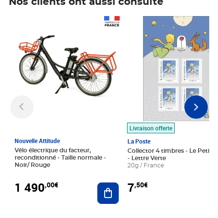
Nos clients ont aussi consulté
Prix 1 490,00€
Prix 7,50€
Livraison offerte
Nouvelle Attitude
La Poste
Vélo électrique du facteur,
Collector 4 timbres - Le Petit P
reconditionné - Taille normale -
- Lettre Verte
Noir/ Rouge
20g / France
1 490
7
,00€
,50€
Ajouter au panier