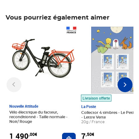
Vous pourriez également aimer
Prix 1 490,00€
Prix 7,50€
Livraison offerte
Nouvelle Attitude
La Poste
Vélo électrique du facteur,
Collector 4 timbres - Le Petit P
reconditionné - Taille normale -
- Lettre Verte
Noir/ Rouge
20g / France
1 490
7
,00€
,50€
Ajouter au panier