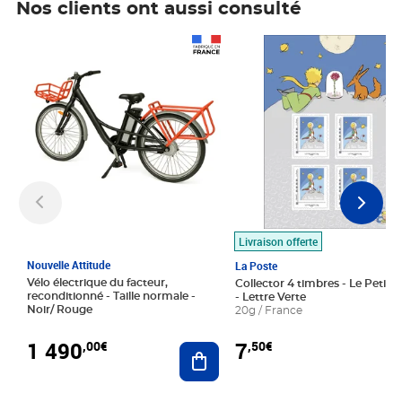
Nos clients ont aussi consulté
Prix 1 490,00€
Prix 7,50€
Livraison offerte
Nouvelle Attitude
La Poste
Vélo électrique du facteur,
Collector 4 timbres - Le Petit P
reconditionné - Taille normale -
- Lettre Verte
Noir/ Rouge
20g / France
1 490
7
,00€
,50€
Ajouter au panier