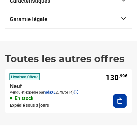
Caractéristiques
Garantie légale
Toutes les autres offres
130
,99€
Livraison Offerte
Neuf
Vendu et expédié par
vidaXL
2.79/5
(14)
Ajouter
En stock
Expédié sous 3 jours