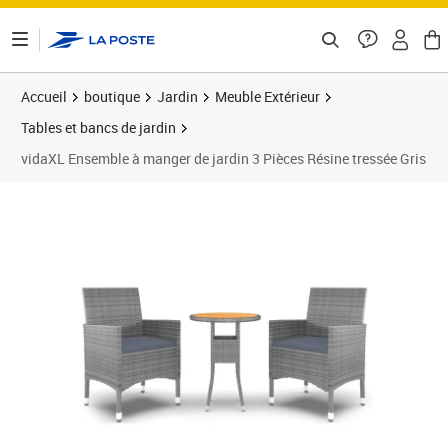
ontenu de la page
Accueil
boutique
Jardin
Meuble Extérieur
Tables et bancs de jardin
vidaXL Ensemble à manger de jardin 3 Pièces Résine tressée Gris
Prix barré 170,99 €
Prix 130,89€
Prix 1