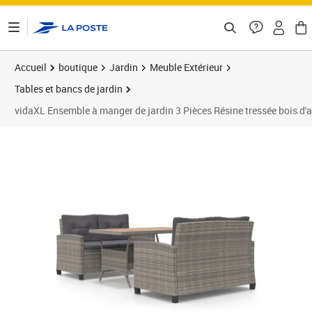
ontenu de la page
Accueil
boutique
Jardin
Meuble Extérieur
Tables et bancs de jardin
vidaXL Ensemble à manger de jardin 3 Pièces Résine tressée bois d'
Prix barré 559,99 €
Prix 556,99€
Prix 5