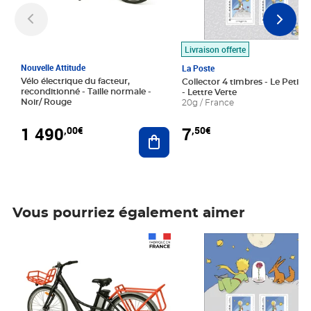
Livraison offerte
Nouvelle Attitude
La Poste
Vélo électrique du facteur,
Collector 4 timbres - Le Petit P
reconditionné - Taille normale -
- Lettre Verte
Noir/ Rouge
20g / France
1 490
7
,00€
,50€
Ajouter au panier
Vous pourriez également aimer
Prix 1 490,00€
Prix 7,50€