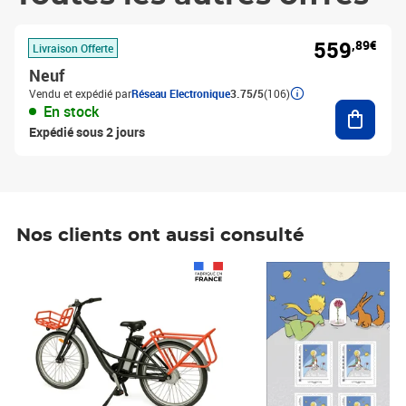
559
,89€
Livraison Offerte
Neuf
Vendu et expédié par
Réseau Electronique
3.75/5
(106)
Ajouter
En stock
Expédié sous 2 jours
Nos clients ont aussi consulté
Prix 1 490,00€
Prix 7,50€