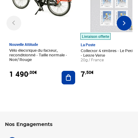
Livraison offerte
Nouvelle Attitude
La Poste
Vélo électrique du facteur,
Collector 4 timbres - Le Petit P
reconditionné - Taille normale -
- Lettre Verte
Noir/ Rouge
20g / France
1 490
7
,00€
,50€
Ajouter au panier
Nos Engagements