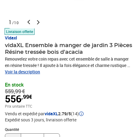
1
/10
Livraison offerte
Vidaxl
vidaXL Ensemble à manger de jardin 3 Pièces
Résine tressée bois d'acacia
Renouvelez votre coin repas avec cet ensemble de salle à manger
en résine tressée ! Il ajoute à la fois élégance et charme rustique à
votre espace de vie extérieur. Vous pouvez profiter du repas sous
Voir la description
les étoiles ou au soleil avec cet ensemble de salle à manger
En stock
d'extérieur. Cet ensemble de salle à manger de patio, doté d'un
559,99 €
cadre en acier enduit de poudre, recouvert de résine tressée
556
,99€
résistant aux intempéries, est robuste et facile à nettoyer. Grâce à
sa construction légère, vous pouvez le déplacer facilement. Équipé
Prix unitaire TTC
de coussins épais et moelleux, ce canapé vous procurera le plus
Vendu et expédié par
vidaXL
2.79/5
(14)
grand confort. Remarque : afin de prolonger la durée de vie des
Expédié sous 3 jours
livraison offerte
meubles d'extérieur, nous vous recommandons de les protéger
Quantité : 1
avec une housse imperméable.Couleur : grisCouleur du coussin :
Quantité
grisMatériau : rotin PE (polyéthylène), acier enduit de poudre, bois