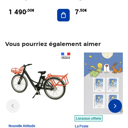
1 490
7
,00€
,50€
Ajouter au panier
Vous pourriez également aimer
Prix 1 490,00€
Prix 7,50€
Livraison offerte
Nouvelle Attitude
La Poste