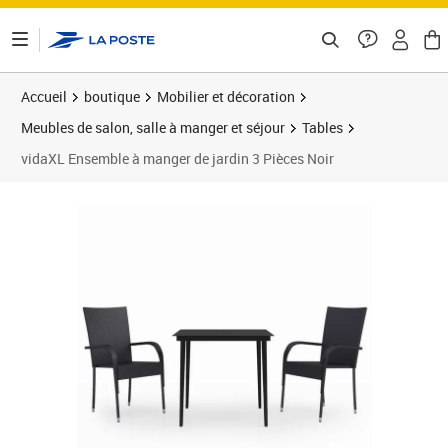
ontenu de la page
Accueil
boutique
Mobilier et décoration
Meubles de salon, salle à manger et séjour
Tables
vidaXL Ensemble à manger de jardin 3 Pièces Noir
Prix barré 168,99 €
Prix 145,89€
Prix 1