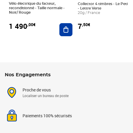
Vélo électrique du facteur,
Collector 4 timbres - Le Petit P
reconditionné - Taille normale -
- Lettre Verte
Noir/ Rouge
20g / France
1 490
7
,00€
,50€
Ajouter au panier
Nos Engagements
Proche de vous
Localiser un bureau de poste
Paiements 100% sécurisés