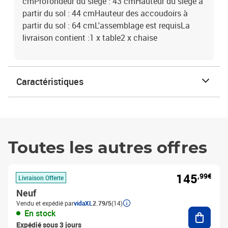
cmProfondeur du siège : 43 cmHauteur du siège à
partir du sol : 44 cmHauteur des accoudoirs à
partir du sol : 64 cmL'assemblage est requisLa
livraison contient :1 x table2 x chaise
Caractéristiques
Toutes les autres offres
145
,99€
Livraison Offerte
Neuf
Vendu et expédié par
vidaXL
2.79/5
(14)
Ajouter
En stock
Expédié sous 3 jours