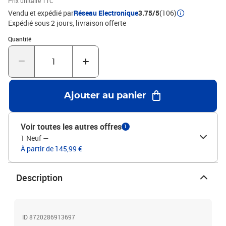
Prix unitaire TTC
H)Largeur du siège : 34 cmProfondeur du siège : 43 cmHauteur du
Vendu et expédié par
Réseau Electronique
3.75/5
(106)
siège à partir du sol : 44 cmHauteur des accoudoirs à partir du sol
Expédié sous 2 jours
livraison offerte
: 64 cmL'assemblage est requisLa livraison contient :1 x table2 x
Quantité : 1
Quantité
chaise
Ajouter au panier
Voir toutes les autres offres
1
1 Neuf
—
À partir de 145,99 €
Description
ID 8720286913697