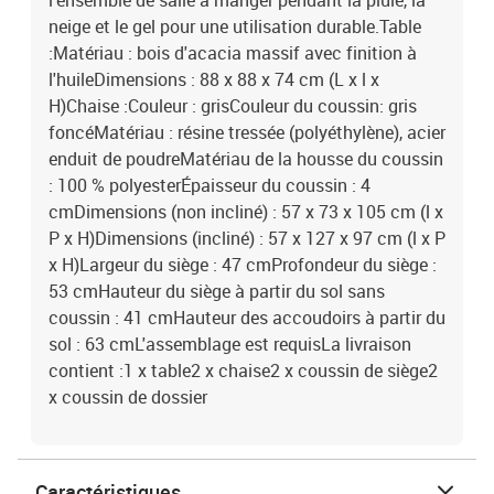
l'ensemble de salle à manger pendant la pluie, la
neige et le gel pour une utilisation durable.Table
:Matériau : bois d'acacia massif avec finition à
l'huileDimensions : 88 x 88 x 74 cm (L x l x
H)Chaise :Couleur : grisCouleur du coussin: gris
foncéMatériau : résine tressée (polyéthylène), acier
enduit de poudreMatériau de la housse du coussin
: 100 % polyesterÉpaisseur du coussin : 4
cmDimensions (non incliné) : 57 x 73 x 105 cm (l x
P x H)Dimensions (incliné) : 57 x 127 x 97 cm (l x P
x H)Largeur du siège : 47 cmProfondeur du siège :
53 cmHauteur du siège à partir du sol sans
coussin : 41 cmHauteur des accoudoirs à partir du
sol : 63 cmL'assemblage est requisLa livraison
contient :1 x table2 x chaise2 x coussin de siège2
x coussin de dossier
Caractéristiques