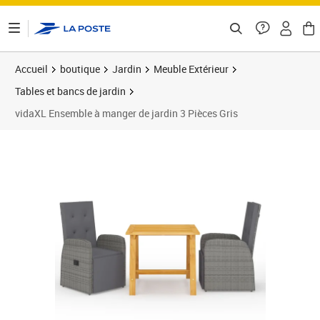
ontenu de la page
Accueil
boutique
Jardin
Meuble Extérieur
Tables et bancs de jardin
vidaXL Ensemble à manger de jardin 3 Pièces Gris
Prix barré 443,99 €
Prix 362,80€
Prix 3