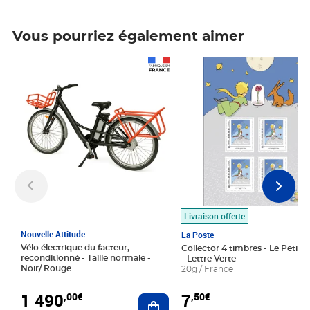
Vous pourriez également aimer
Prix 1 490,00€
Prix 7,50€
Livraison offerte
Nouvelle Attitude
La Poste
Vélo électrique du facteur,
Collector 4 timbres - Le Petit P
reconditionné - Taille normale -
- Lettre Verte
Noir/ Rouge
20g / France
1 490
7
,00€
,50€
Ajouter au panier