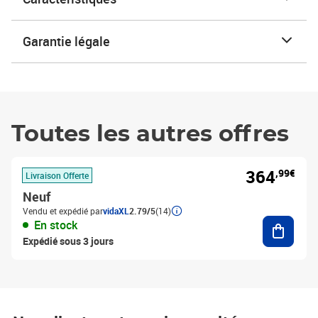
Garantie légale
Toutes les autres offres
364
,99€
Livraison Offerte
Neuf
Vendu et expédié par
vidaXL
2.79/5
(14)
Ajouter
En stock
Expédié sous 3 jours