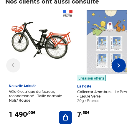
Nos clients ont aussi consulté
Prix 1 490,00€
Prix 7,50€
Livraison offerte
Nouvelle Attitude
La Poste
Vélo électrique du facteur,
Collector 4 timbres - Le Petit P
reconditionné - Taille normale -
- Lettre Verte
Noir/ Rouge
20g / France
1 490
7
,00€
,50€
Ajouter au panier