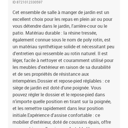
ID 8721012330597
sont dotés de housses amovibles pour un lavage et un entretien
faciles. Les coussins de dossier ont un rabat à l'arrière pour une
Cet ensemble de salle à manger de jardin est un
fixation facile aux dossiers.Dessus en verre : le dessus de la table
excellent choix pour les repas en plein air ou pour
d'extérieur est fabriqué en verre trempé solide et durable, ce qui le
vous détendre dans le jardin, l'arrière-cour ou le
rend facile à nettoyer avec un chiffon humide et ajoute une touche
patio. Matériau durable : la résine tressée,
d'élégance à votre espace extérieur. Bon à savoir :Pour que vos
également connue sous le nom de poly rotin, est
meubles d'extérieur restent beaux, nous vous recommandons de
un matériau synthétique solide et nécessitant peu
les protéger avec une housse imperméable.Capacité de charge
d'entretien qui ressemble au rotin naturel. Il est
maximale (par siège) : 110 kgRésistance aux UVAssemblage
requis : ouiTable :Couleur : grisMatériau : résine tressée, acier
léger, facile à nettoyer et couramment utilisé pour
enduit de poudre, verre trempéDimensions : 90 x 90 x 75 cm (L x l x
les meubles d'extérieur en raison de sa durabilité
H)Chaise de jardin inclinable :Couleur : grisMatériau : résine
et de ses propriétés de résistance aux
tressée, acier enduit de poudreDimensions de l'assise : 57 x 61 x 93
intempéries.Dossier et repose-pied réglables : ce
cm (l x P x H)Dimensions de couchage : 57 x 115 x 83 cm (l x P x
siège de jardin est doté d'une poignée. Vous
H)Dimensions du siège : 47 x 50 cm (l x P)Hauteur du siège à partir
pouvez régler le dossier et le repose-pied dans
du sol : 44 cmHauteur des accoudoirs à partir du sol : 64
n'importe quelle position en tirant sur la poignée,
cmCoussin :Couleur : gris foncéMatériau de la couverture : tissu
(100 % polyester)Matériau de remplissage du coussin de siège :
et les remettre rapidement dans leur position
mousseMatériau de remplissage du coussin de dossier : fibre de
initiale.Expérience d'assise confortable : ce
cotonDimensions du coussin de siège : 48 x 89 x 3 cm (l x P x
mobilier d'extérieur, doté de coussins épais, offre
é)Dimensions du coussin de dossier : 66 x 48 x 11 cm (L x l x é)La