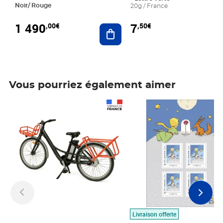
Noir/ Rouge
20g / France
1 490
7
,00€
,50€
Ajouter au panier
Vous pourriez également aimer
Prix 1 490,00€
Prix 7,50€
Livraison offerte