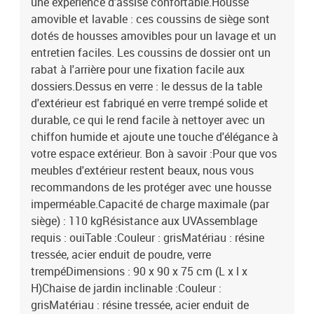
une expérience d'assise confortable.Housse
livraison contient :1 x table de jardin2 x chaise de jardin
amovible et lavable : ces coussins de siège sont
inclinable2 x coussin de dossier2 x coussin d'assise avec housse
dotés de housses amovibles pour un lavage et un
amovible et lavable
entretien faciles. Les coussins de dossier ont un
rabat à l'arrière pour une fixation facile aux
dossiers.Dessus en verre : le dessus de la table
d'extérieur est fabriqué en verre trempé solide et
durable, ce qui le rend facile à nettoyer avec un
chiffon humide et ajoute une touche d'élégance à
votre espace extérieur. Bon à savoir :Pour que vos
meubles d'extérieur restent beaux, nous vous
recommandons de les protéger avec une housse
imperméable.Capacité de charge maximale (par
siège) : 110 kgRésistance aux UVAssemblage
requis : ouiTable :Couleur : grisMatériau : résine
tressée, acier enduit de poudre, verre
trempéDimensions : 90 x 90 x 75 cm (L x l x
H)Chaise de jardin inclinable :Couleur :
grisMatériau : résine tressée, acier enduit de