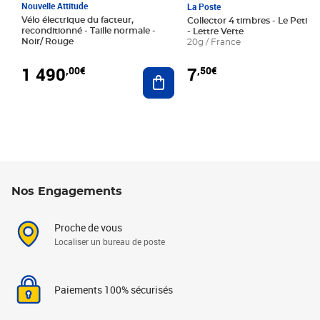
Nouvelle Attitude
La Poste
Vélo électrique du facteur,
Collector 4 timbres - Le Petit P
reconditionné - Taille normale -
- Lettre Verte
Noir/ Rouge
20g / France
1 490
7
,00€
,50€
Ajouter au panier
Nos Engagements
Proche de vous
Localiser un bureau de poste
Paiements 100% sécurisés