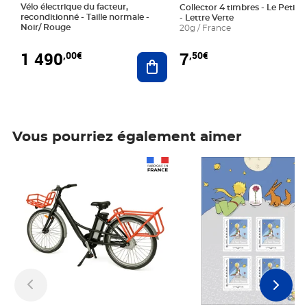
Vélo électrique du facteur,
Collector 4 timbres - Le Petit P
reconditionné - Taille normale -
- Lettre Verte
Noir/ Rouge
20g / France
1 490
7
,00€
,50€
Ajouter au panier
Vous pourriez également aimer
Prix 1 490,00€
Prix 7,50€