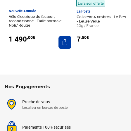
Livraison offerte
Nouvelle Attitude
La Poste
Vélo électrique du facteur,
Collector 4 timbres - Le Petit P
reconditionné - Taille normale -
- Lettre Verte
Noir/ Rouge
20g / France
1 490
7
,00€
,50€
Ajouter au panier
Nos Engagements
Proche de vous
Localiser un bureau de poste
Paiements 100% sécurisés