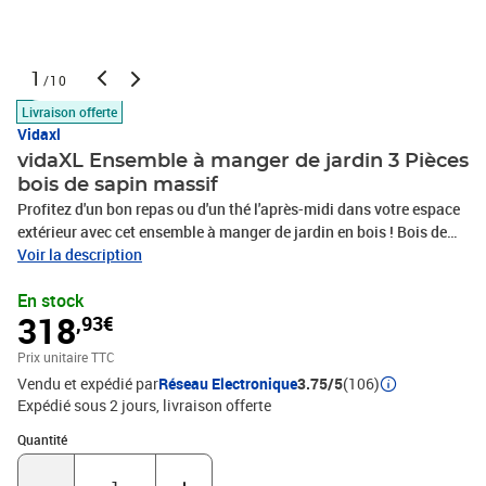
1
/10
Livraison offerte
Vidaxl
vidaXL Ensemble à manger de jardin 3 Pièces
bois de sapin massif
Profitez d'un bon repas ou d'un thé l'après-midi dans votre espace
extérieur avec cet ensemble à manger de jardin en bois ! Bois de
sapin massif : le bois de sapin massif est un matériau beau et
Voir la description
durable qui conserve son intégrité même lorsqu'il est exposé à
En stock
l'humidité. Il ne sèche pas et ne se déforme pas, ce qui en fait un
318
,93€
choix fiable.Table pratique : la table de jardin est parfaite pour
placer vos boissons, aliments et autres objets de
Prix unitaire TTC
décoration.Design attrayant : l’ensemble à manger d’extérieur
Vendu et expédié par
Réseau Electronique
3.75/5
(106)
présente un design en forme de roue de chariot qui offre un
Expédié sous 2 jours
livraison offerte
affichage accrocheur sous tous les angles. Bon à savoir :Pour que
vos meubles d'extérieur restent beaux, nous vous recommandons
Quantité : 1
Quantité
de les protéger avec une housse imperméable.Table de jardin
:Matériau : bois massif de sapinDimensions : 115 x 55 x 65 cm (L x