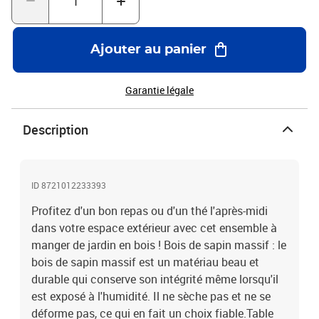
l x H)Banc de jardin :Matériau : bois massif de sapinDimensions :
115 x 28 x 39,5 cm (l x P x H)Hauteur du siège à partir du sol : 39,5
cmCapacité de charge maximale (par siège) : 110 kgAssemblage
Ajouter au panier
requis : ouiLa livraison contient :2 x banc de jardin1 x table de
jardin
Garantie légale
Description
ID 8721012233393
Profitez d'un bon repas ou d'un thé l'après-midi
dans votre espace extérieur avec cet ensemble à
manger de jardin en bois ! Bois de sapin massif : le
bois de sapin massif est un matériau beau et
durable qui conserve son intégrité même lorsqu'il
est exposé à l'humidité. Il ne sèche pas et ne se
déforme pas, ce qui en fait un choix fiable.Table