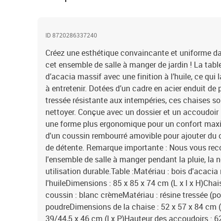
ID 8720286337240
Créez une esthétique convaincante et uniforme da
cet ensemble de salle à manger de jardin ! La tabl
d’acacia massif avec une finition à l’huile, ce qui l
à entretenir. Dotées d’un cadre en acier enduit de 
tressée résistante aux intempéries, ces chaises so
nettoyer. Conçue avec un dossier et un accoudoir i
une forme plus ergonomique pour un confort maxi
d'un coussin rembourré amovible pour ajouter du 
de détente. Remarque importante : Nous vous re
l'ensemble de salle à manger pendant la pluie, la n
utilisation durable.Table :Matériau : bois d'acacia
l'huileDimensions : 85 x 85 x 74 cm (L x l x H)Chai
coussin : blanc crèmeMatériau : résine tressée (po
poudreDimensions de la chaise : 52 x 57 x 84 cm (
39/44,5 x 46 cm (l x P)Hauteur des accoudoirs :