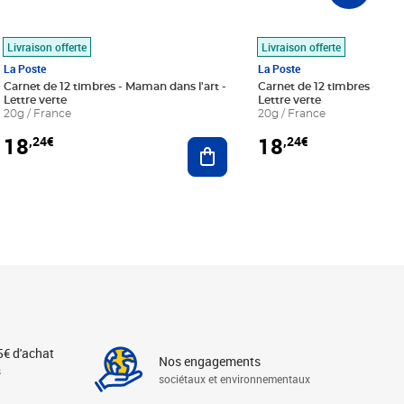
Livraison offerte
Livraison offerte
La Poste
La Poste
Carnet de 12 timbres - Maman dans l'art -
Carnet de 12 timbres - Le bl
Lettre verte
Lettre verte
20g / France
20g / France
18
18
,24€
,24€
r au panier
Ajouter au panier
5€ d'achat
Nos engagements
s
sociétaux et environnementaux