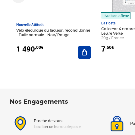
Livraison offerte
La Poste
Nouvelle Attitude
Collector 4 timbres
Vélo électrique du facteur, reconditionné
Lettre Verte
- Taille normale - Noir/ Rouge
20g / France
1 490
7
,00€
,50€
Ajouter au panier
Nos Engagements
Proche de vous
Pa
Localiser un bureau de poste