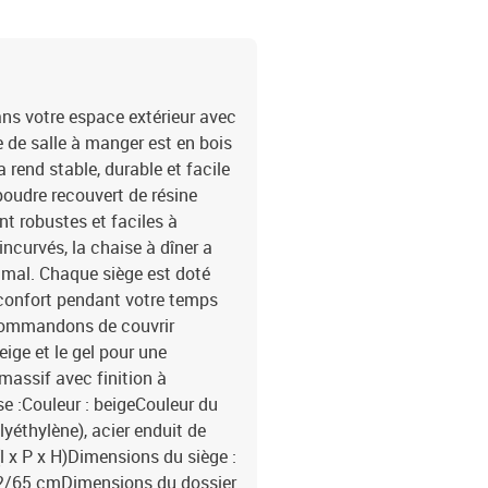
ns votre espace extérieur avec
e de salle à manger est en bois
a rend stable, durable et facile
poudre recouvert de résine
nt robustes et faciles à
ncurvés, la chaise à dîner a
mal. Chaque siège est doté
confort pendant votre temps
commandons de couvrir
eige et le gel pour une
 massif avec finition à
se :Couleur : beigeCouleur du
lyéthylène), acier enduit de
l x P x H)Dimensions du siège :
 62/65 cmDimensions du dossier