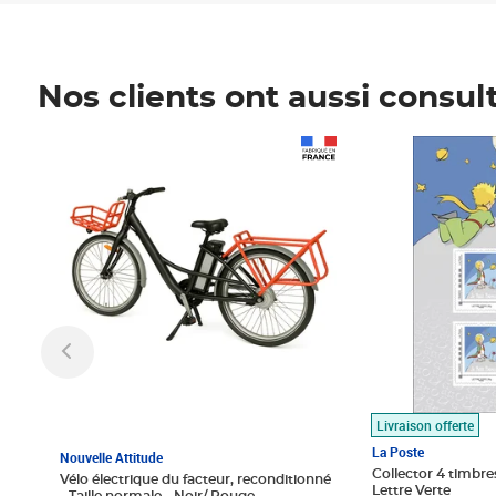
Nos clients ont aussi consul
Prix 1 490,00€
Prix 7,50€
Livraison offerte
La Poste
Nouvelle Attitude
Collector 4 timbres
Vélo électrique du facteur, reconditionné
Lettre Verte
- Taille normale - Noir/ Rouge