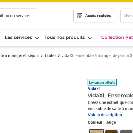
t ou un service ....
Chang
Accès rapides
Les services
Tous nos produits
Collection Pet
le à manger et séjour
Tables
vidaXL Ensemble à manger de jardin 3
Prix 213,99€
Livraison offerte
Vidaxl
vidaXL Ensemble
Créez une esthétique co
ensemble de salle à mang
massif avec une finition à
Voir la description
Dotées d’un cadre en aci
Couleur :
Beige
intempéries, ces chaises