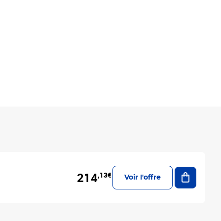
Ajouter a
214
,13€
Voir l'offre