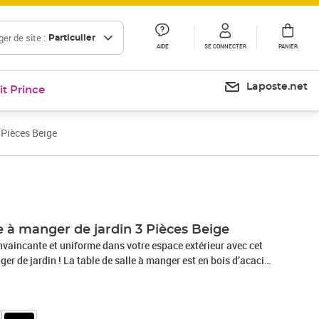
er de site :
Particulier
AIDE
SE CONNECTER
PANIER
Laposte.net
it Prince
 Pièces Beige
Prix 214,13€
 à manger de jardin 3 Pièces Beige
nvaincante et uniforme dans votre espace extérieur avec cet
er de jardin ! La table de salle à manger est en bois d’acacia
 l’huile, ce qui la rend stable, durable et facile à entretenir.
er enduit de poudre recouvert de résine tressée résistante aux
 sont robustes et faciles à nettoyer. Conçue avec un dossier et