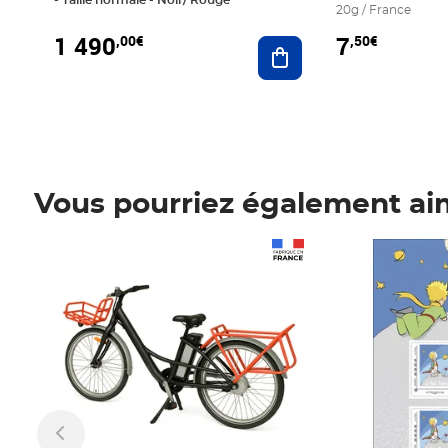
20g / France
1 490
7
,00€
,50€
Ajouter au panier
Vous pourriez également ai
Prix 1 490,00€
Prix 7,50€