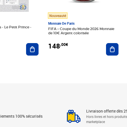
Nouveauté
Monnaie De Paris
 - Le Petit Prince -
FIFA – Coupe du Monde 2026 Monnaie
de 10€ Argent colorisée
148
,00€
Ajouter au panier
Ajoute
Livraison offerte dès 2
iements 100% sécurisés
Hors livres et hors produit
marketplace