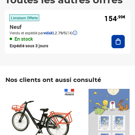
Toutes les autres offres
154
,99€
Livraison Offerte
Neuf
Vendu et expédié par
vidaXL
2.79/5
(14)
Ajouter
En stock
Expédié sous 3 jours
Nos clients ont aussi consulté
Prix 1 490,00€
Prix 7,50€