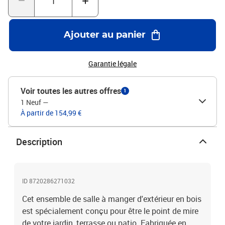
dur de teck finement poncé avec finition à base d'eauMatériau du
coussin : tissu (100 % polyester)Dimensions de la table (dépliée) :
50 x 50 cm (Diamètre x H)Dimensions de la table (pliée) : 57 x 50 x
Ajouter au panier
7,5 cm (L x l x H)Dimensions de la chaise (dépliée) : 46 x 62 x 90
cm (L x l x H)Dimensions de la chaise (pliée) : 109 x 46 x 9 cm (L x l
x H)Profondeur du siège : 42 cmHauteur du siège à partir du sol :
Garantie légale
45 cmDimensions du coussin : 40 x 40 x 4 cm (L x l x é)Conception
plianteAssemblage requis : nonLa livraison contient :1 x table2 x
Voir toutes les autres offres
1
chaise2 x coussin
1 Neuf
—
À partir de 154,99 €
Description
ID 8720286271032
Cet ensemble de salle à manger d'extérieur en bois
est spécialement conçu pour être le point de mire
de votre jardin, terrasse ou patio. Fabriquée en