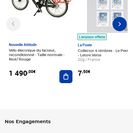
Livraison offerte
Nouvelle Attitude
La Poste
Vélo électrique du facteur,
Collector 4 timbres - Le Petit P
reconditionné - Taille normale -
- Lettre Verte
Noir/ Rouge
20g / France
1 490
7
,00€
,50€
Ajouter au panier
Nos Engagements