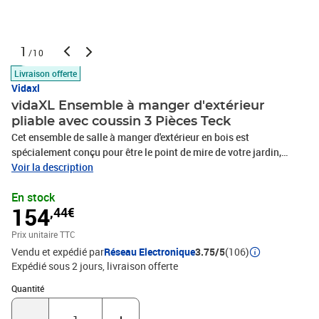
1
/10
Livraison offerte
Vidaxl
vidaXL Ensemble à manger d'extérieur
pliable avec coussin 3 Pièces Teck
Cet ensemble de salle à manger d'extérieur en bois est
spécialement conçu pour être le point de mire de votre jardin,
terrasse ou patio. Fabriquée en bois dur de teck extrêmement
Voir la description
durable, cette pièce de meuble en teck a été chevronnée, séchée au
En stock
four puis finement poncée pour lui donner un aspect très lisse. Le
154
,44€
bois de teck est connu pour sa résistance exceptionnelle aux
intempéries, ce qui le rend bien plus adapté aux meubles de jardin
Prix unitaire TTC
que tout autre type de bois. Le bois de teck est le choix idéal si
Vendu et expédié par
Réseau Electronique
3.75/5
(106)
vous souhaitez acheter une pièce de meubles de jardin durable. La
Expédié sous 2 jours
livraison offerte
table de salle à manger et les chaises peuvent être repliées pour
économiser de l’espace lorsqu'elles ne sont pas utilisées. Le
Quantité : 1
Quantité
coussin inclus est plus qu'un supplément pratique; il a également
une fonction décorative.Couleur du coussin : taupeMatériau : bois