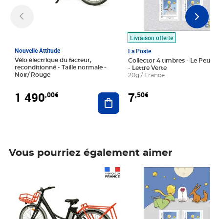
Livraison offerte
Nouvelle Attitude
La Poste
Vélo électrique du facteur,
Collector 4 timbres - Le Petit P
reconditionné - Taille normale -
- Lettre Verte
Noir/ Rouge
20g / France
1 490
7
,00€
,50€
Ajouter au panier
Vous pourriez également aimer
Prix 1 490,00€
Prix 7,50€