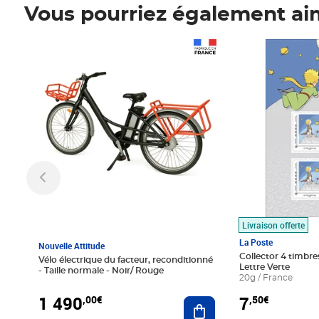
Vous pourriez également ai
Prix 1 490,00€
Prix 7,50€
Livraison offerte
La Poste
Nouvelle Attitude
Collector 4 timbres
Vélo électrique du facteur, reconditionné
Lettre Verte
- Taille normale - Noir/ Rouge
20g / France
1 490
7
,00€
,50€
Ajouter au panier