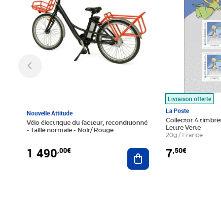
Livraison offerte
La Poste
Nouvelle Attitude
Collector 4 timbres
Vélo électrique du facteur, reconditionné
Lettre Verte
- Taille normale - Noir/ Rouge
20g / France
1 490
7
,00€
,50€
Ajouter au panier