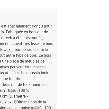
is est spécialement conçu pour
atio. Fabriquée en bois dur de
en teck a été chevronnée,
r un aspect très lisse. Le bois
e aux intempéries, ce qui le
ut autre type de bois. Le bois
er une pièce de meubles de
haises peuvent être repliées
as utilisées. Le coussin inclus
t une fonction
 : bois dur de teck finement
in : tissu (100 %
50 cm (Diamètre x
 (L x l x H)Dimensions de la
ions de la chaise (pliée) : 109