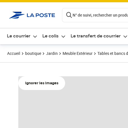
ontenu de la page
N° de suivi, rechercher un produi
Le courrier
Le colis
Le transfert de courrier
Accueil
boutique
Jardin
Meuble Extérieur
Tables et bancs d
Ignorer les images