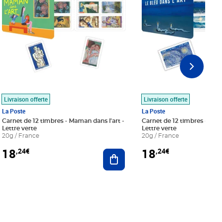
Livraison offerte
Livraison offerte
La Poste
La Poste
Carnet de 12 timbres - Maman dans l'art -
Carnet de 12 timbres - Le bl
Lettre verte
Lettre verte
20g / France
20g / France
18
18
,24€
,24€
r au panier
Ajouter au panier