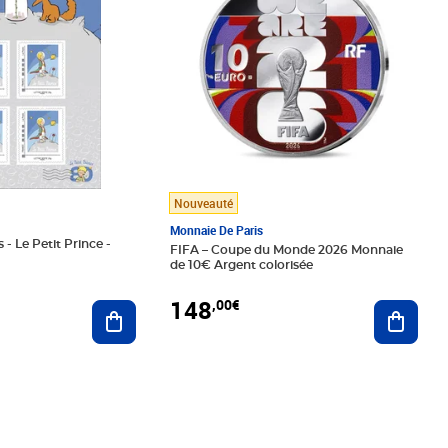
Nouveauté
Monnaie De Paris
 - Le Petit Prince -
FIFA – Coupe du Monde 2026 Monnaie
de 10€ Argent colorisée
148
,00€
Ajouter au panier
Ajoute