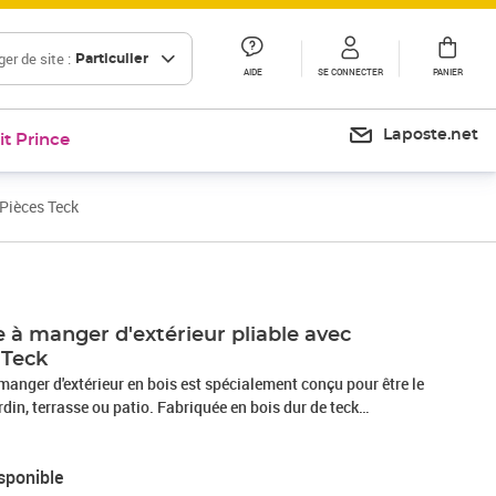
er de site :
Particulier
AIDE
SE CONNECTER
PANIER
Laposte.net
it Prince
 Pièces Teck
 à manger d'extérieur pliable avec
 Teck
manger d'extérieur en bois est spécialement conçu pour être le
rdin, terrasse ou patio. Fabriquée en bois dur de teck
tte pièce de meuble en teck a été chevronnée, séchée au four
r lui donner un aspect très lisse. Le bois de teck est connu
sponible
tionnelle aux intempéries, ce qui le rend bien plus adapté aux