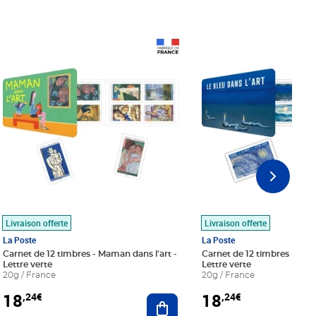
Prix 18,24€
Prix 18,24€
Livraison offerte
Livraison offerte
La Poste
La Poste
Carnet de 12 timbres - Maman dans l'art -
Carnet de 12 timbres - Le bl
Lettre verte
Lettre verte
20g / France
20g / France
18
18
,24€
,24€
r au panier
Ajouter au panier