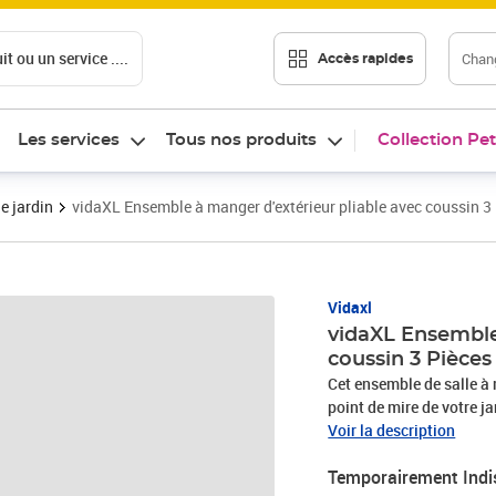
t ou un service ....
Chang
Accès rapides
Les services
Tous nos produits
Collection Pet
e jardin
vidaXL Ensemble à manger d'extérieur pliable avec coussin 3
Vidaxl
vidaXL Ensemble
coussin 3 Pièces
Cet ensemble de salle à 
point de mire de votre ja
extrêmement durable, ce
Voir la description
puis finement poncée pou
Temporairement Indi
pour sa résistance excep