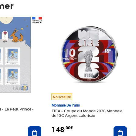
mer
Prix 148,00€
Nouveauté
Monnaie De Paris
 - Le Petit Prince -
FIFA – Coupe du Monde 2026 Monnaie
de 10€ Argent colorisée
148
,00€
Ajouter au panier
Ajoute