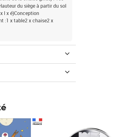
Hauteur du siège à partir du sol
x l x é)Conception
t :1 x table2 x chaise2 x
té
Prix 148,00€