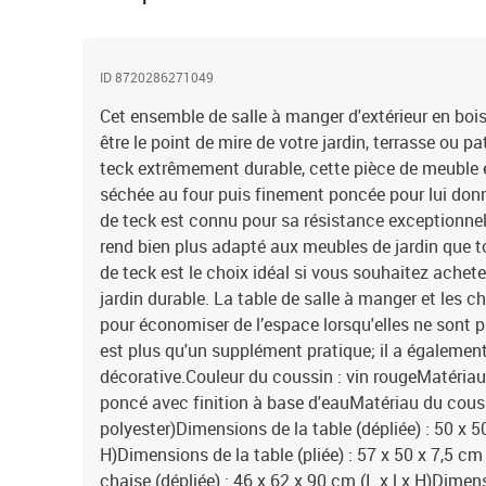
ID 8720286271049
Cet ensemble de salle à manger d'extérieur en bo
être le point de mire de votre jardin, terrasse ou p
teck extrêmement durable, cette pièce de meuble 
séchée au four puis finement poncée pour lui donne
de teck est connu pour sa résistance exceptionnell
rend bien plus adapté aux meubles de jardin que to
de teck est le choix idéal si vous souhaitez achet
jardin durable. La table de salle à manger et les c
pour économiser de l’espace lorsqu'elles ne sont p
est plus qu'un supplément pratique; il a égalemen
décorative.Couleur du coussin : vin rougeMatériau
poncé avec finition à base d'eauMatériau du couss
polyester)Dimensions de la table (dépliée) : 50 x 
H)Dimensions de la table (pliée) : 57 x 50 x 7,5 cm
chaise (dépliée) : 46 x 62 x 90 cm (L x l x H)Dimens