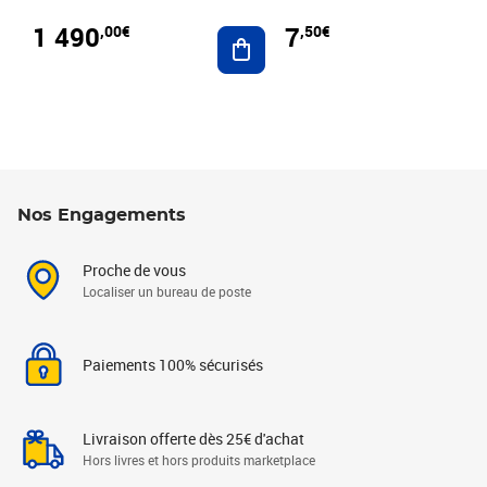
1 490
7
,00€
,50€
Ajouter au panier
Nos Engagements
Proche de vous
Localiser un bureau de poste
Paiements 100% sécurisés
Livraison offerte dès 25€ d'achat
Hors livres et hors produits marketplace