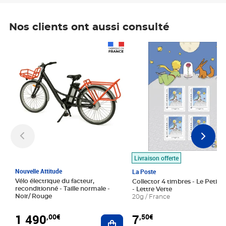
Nos clients ont aussi consulté
Prix 1 490,00€
Prix 7,50€
Livraison offerte
Nouvelle Attitude
La Poste
Vélo électrique du facteur,
Collector 4 timbres - Le Petit P
reconditionné - Taille normale -
- Lettre Verte
Noir/ Rouge
20g / France
1 490
7
,00€
,50€
Ajouter au panier