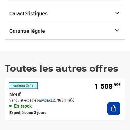
Caractéristiques
Garantie légale
Toutes les autres offres
1 508
,99€
Livraison Offerte
Neuf
Vendu et expédié par
vidaXL
2.79/5
(14)
Ajouter
En stock
Expédié sous 3 jours