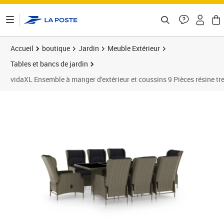
ontenu de la page
Accueil
boutique
Jardin
Meuble Extérieur
Tables et bancs de jardin
vidaXL Ensemble à manger d'extérieur et coussins 9 Pièces résine tr
Prix barré 2027,99 €
Prix 1 508,89€
Prix 1