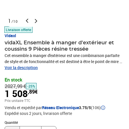
1
/10
Livraison offerte
Vidaxl
vidaXL Ensemble à manger d'extérieur et
coussins 9 Pièces résine tressée
Cet ensemble à manger d'extérieur est une combinaison parfaite
de style et de fonctionnalité et est destiné à être le point de mire de
votre jardin, balcon ou patio. L’ensemble de meubles est fait de
Voir la description
résine tressée ronde légère et peu exigeante d’entretien, ce qui le
En stock
rend parfait pour une utilisation à l'extérieur, facile à nettoyer avec
2027,99 €
un chiffon humide. Grâce à sa structure en acier enduit de poudre,
-25%
1 508
,89€
les fauteuils et la table sont stables et durables. Le dessus en verre
ajoute une touche de luxe à votre espace extérieur, parfait pour
Prix unitaire TTC
dîner ou placer des objets décoratifs. Les coussins bien
Vendu et expédié par
Réseau Electronique
3.75/5
(106)
rembourrés ajoutent du confort supplémentaire pendant votre
Expédié sous 2 jours
livraison offerte
temps de détente. La housse de coussin est équipée d'une
Quantité : 1
fermeture éclair, amovible et lavable. Grâce au mécanisme de
Quantité
levage à gaz, le dossier est également réglable pour s’adapter à