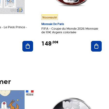
Nouveauté
Monnaie De Paris
 - Le Petit Prince -
FIFA – Coupe du Monde 2026 Monnaie
de 10€ Argent colorisée
148
,00€
Ajouter au panier
Ajoute
mer
Prix 148,00€