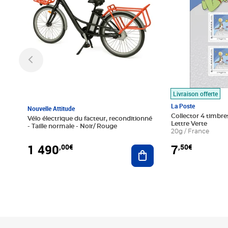
Livraison offerte
La Poste
Nouvelle Attitude
Collector 4 timbres
Vélo électrique du facteur, reconditionné
Lettre Verte
- Taille normale - Noir/ Rouge
20g / France
1 490
7
,00€
,50€
Ajouter au panier