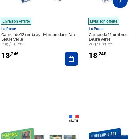
Livraison offerte
Livraison offerte
La Poste
La Poste
Carnet de 12 timbres - Maman dans l'art -
Carnet de 12 timbres - Le bl
Lettre verte
Lettre verte
20g / France
20g / France
18
18
,24€
,24€
r au panier
Ajouter au panier
Prix 18,24€
Prix 18,24€