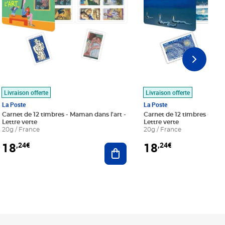
Livraison offerte
Livraison offerte
La Poste
La Poste
Carnet de 12 timbres - Maman dans l'art -
Carnet de 12 timbres - Le bl
Lettre verte
Lettre verte
20g / France
20g / France
18
18
,24€
,24€
r au panier
Ajouter au panier