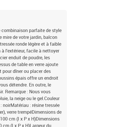
 combinaison parfaite de style
de mire de votre jardin, balcon
tressée ronde légère et à faible
 à l'extérieur, facile à nettoyer
ier enduit de poudre, les
essus de table en verre ajoute
t pour dîner ou placer des
oussins épais offre un endroit
ous détendre. En outre, le
sir. Remarque : Nous vous
ie, la neige ou le gel.Couleur
: noirMatériau : résine tressée
ter), verre trempéDimensions de
 x 100 cm (I x P x H)Dimensions
80 cm (I x P x H)Largeur du