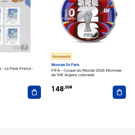
Nouveauté
Monnaie De Paris
 - Le Petit Prince -
FIFA – Coupe du Monde 2026 Monnaie
de 10€ Argent colorisée
148
,00€
Ajouter au panier
Ajoute