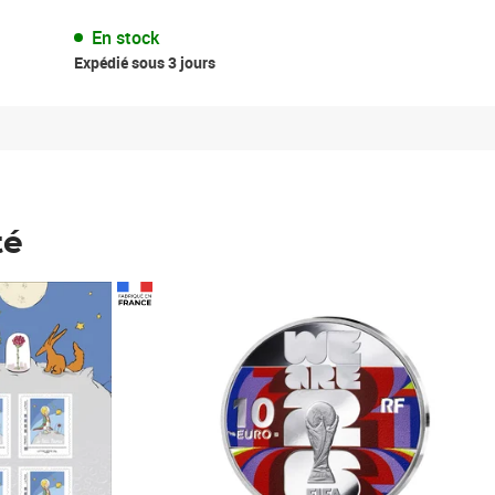
En stock
Expédié sous 3 jours
té
Prix 148,00€