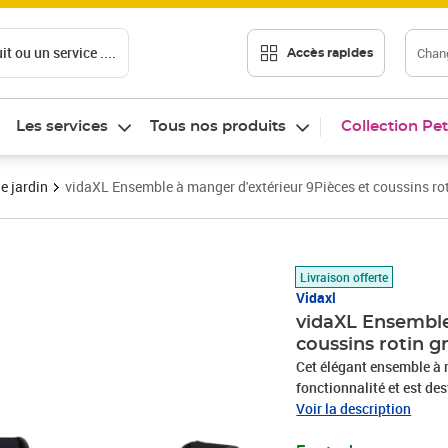
t ou un service ....
Chang
Accès rapides
Les services
Tous nos produits
Collection Pet
e jardin
vidaXL Ensemble à manger d'extérieur 9Pièces et coussins rot
Prix barré 1770,99 €
Prix 1 462,89€
Livraison offerte
Vidaxl
vidaXL Ensemble
coussins rotin g
Cet élégant ensemble à m
fonctionnalité et est des
L'ensemble de meubles est
Voir la description
qui le rend parfait pour u