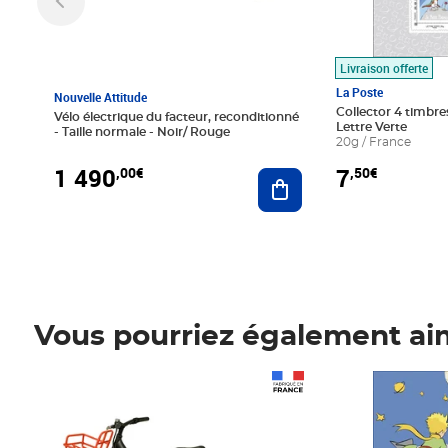
Livraison offerte
La Poste
Nouvelle Attitude
Collector 4 timbres
Vélo électrique du facteur, reconditionné
Lettre Verte
- Taille normale - Noir/ Rouge
20g / France
1 490
7
,00€
,50€
Ajouter au panier
Vous pourriez également ai
Prix 1 490,00€
Prix 7,50€