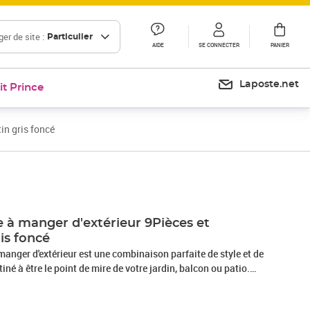
er de site :
Particulier
AIDE
SE CONNECTER
PANIER
Laposte.net
it Prince
in gris foncé
Prix 1 462,99€
 à manger d'extérieur 9Pièces et
ris foncé
anger d'extérieur est une combinaison parfaite de style et de
tiné à être le point de mire de votre jardin, balcon ou patio.
 fait de résine tressée ronde légère et à faible entretien, ce
ne utilisation à l'extérieur, facile à nettoyer avec un chiffon