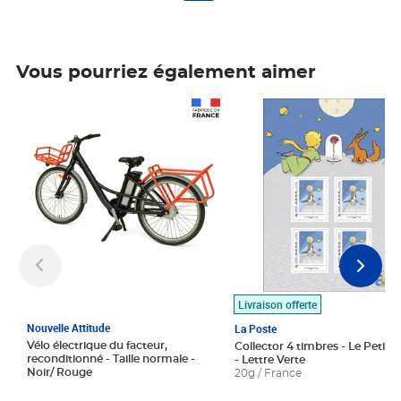
Vous pourriez également aimer
Prix 1 490,00€
Prix 7,50€
Livraison offerte
Nouvelle Attitude
La Poste
Vélo électrique du facteur,
Collector 4 timbres - Le Petit P
reconditionné - Taille normale -
- Lettre Verte
Noir/ Rouge
20g / France