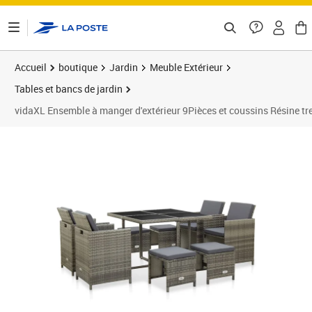
ontenu de la page
Accueil
boutique
Jardin
Meuble Extérieur
Tables et bancs de jardin
vidaXL Ensemble à manger d'extérieur 9Pièces et coussins Résine tr
Prix barré 467,99 €
Prix 364,92€
Prix 3