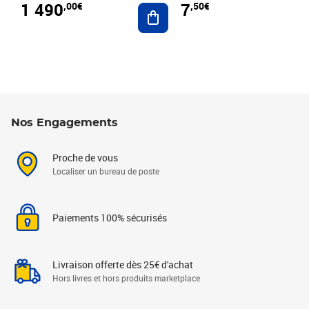
1 490
7
,00€
,50€
Ajouter au panier
Nos Engagements
Proche de vous
Localiser un bureau de poste
Paiements 100% sécurisés
Livraison offerte dès 25€ d'achat
Hors livres et hors produits marketplace