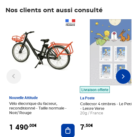
Nos clients ont aussi consulté
Prix 1 490,00€
Prix 7,50€
Livraison offerte
Nouvelle Attitude
La Poste
Vélo électrique du facteur,
Collector 4 timbres - Le Petit P
reconditionné - Taille normale -
- Lettre Verte
Noir/ Rouge
20g / France
1 490
7
,00€
,50€
Ajouter au panier