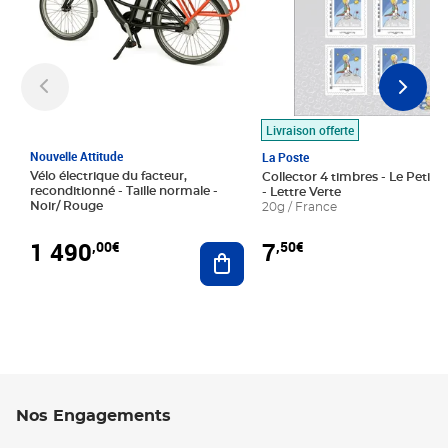
Livraison offerte
Nouvelle Attitude
La Poste
Vélo électrique du facteur,
Collector 4 timbres - Le Petit P
reconditionné - Taille normale -
- Lettre Verte
Noir/ Rouge
20g / France
1 490
7
,00€
,50€
Ajouter au panier
Nos Engagements