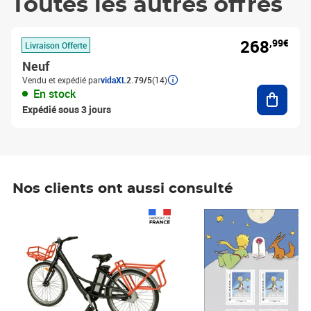
Toutes les autres offres
268
,99€
Livraison Offerte
Neuf
Vendu et expédié par
vidaXL
2.79/5
(14)
Ajouter
En stock
Expédié sous 3 jours
Nos clients ont aussi consulté
Prix 1 490,00€
Prix 7,50€