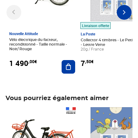
Livraison offerte
Nouvelle Attitude
La Poste
Vélo électrique du facteur,
Collector 4 timbres - Le Petit P
reconditionné - Taille normale -
- Lettre Verte
Noir/ Rouge
20g / France
1 490
7
,00€
,50€
Ajouter au panier
Vous pourriez également aimer
Prix 1 490,00€
Prix 7,50€