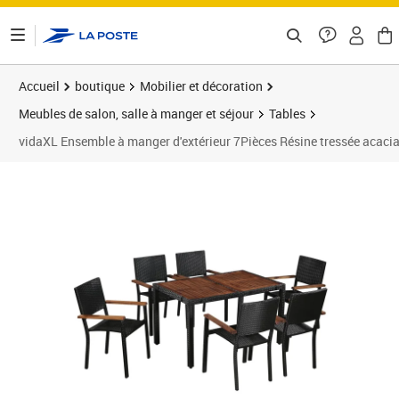
ontenu de la page
Accueil
boutique
Mobilier et décoration
Meubles de salon, salle à manger et séjour
Tables
vidaXL Ensemble à manger d'extérieur 7Pièces Résine tressée acacia
Prix barré 398,99 €
Prix 268,89€
Prix 2