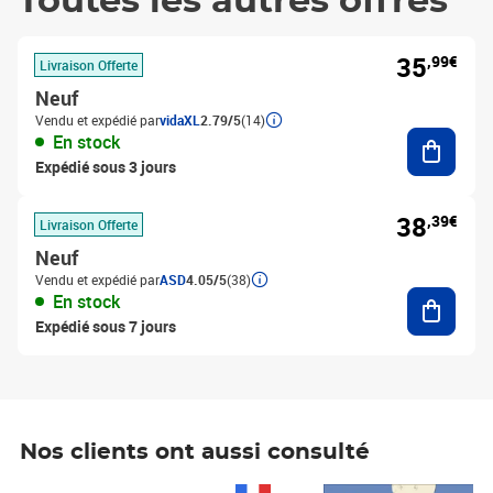
Toutes les autres offres
35
,99€
Livraison Offerte
Neuf
Vendu et expédié par
vidaXL
2.79/5
(14)
Ajouter
En stock
Expédié sous 3 jours
38
,39€
Livraison Offerte
Neuf
Vendu et expédié par
ASD
4.05/5
(38)
Ajouter
En stock
Expédié sous 7 jours
Nos clients ont aussi consulté