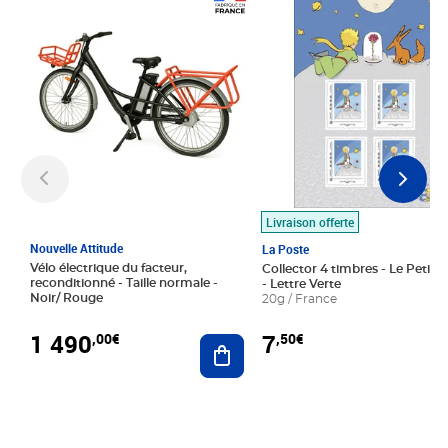
Prix 1 490,00€
Prix 7,50€
Livraison offerte
Nouvelle Attitude
La Poste
Vélo électrique du facteur,
Collector 4 timbres - Le Petit P
reconditionné - Taille normale -
- Lettre Verte
Noir/ Rouge
20g / France
1 490
7
,00€
,50€
Ajouter au panier