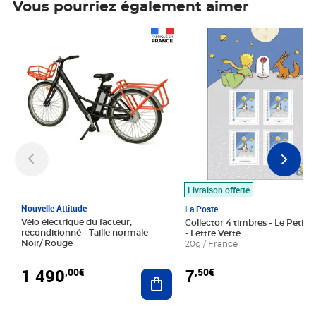
Vous pourriez également aimer
Prix 1 490,00€
Prix 7,50€
Livraison offerte
Nouvelle Attitude
La Poste
Vélo électrique du facteur,
Collector 4 timbres - Le Petit P
reconditionné - Taille normale -
- Lettre Verte
Noir/ Rouge
20g / France
1 490
7
,00€
,50€
Ajouter au panier