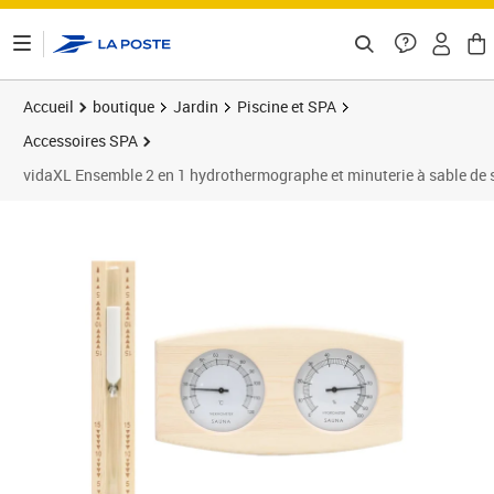
ontenu de la page
Accueil
boutique
Jardin
Piscine et SPA
Accessoires SPA
vidaXL Ensemble 2 en 1 hydrothermographe et minuterie à sable de
Prix 35,36€
Prix 3
Prix 3