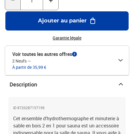
d'approximation de 5 et 10 minutes pour les séances plus
courtes.Matériau durable : le bois de pin massif est un matériau
naturel magnifique. Le bois de pin a un grain droit, et les nœuds
Ajouter au panier
donnent au matériau son aspect caractéristique et rustique.
Fabriqués en bois de pin, le thermomètre, l'hygromètre et le sablier
sont plus durables.Matériau : bois de pin massif (non traité), verre,
Garantie légale
sableDimensions de l'hydrothermographe : 26,5 x 14 x 3 cm (L x l x
H)Dimensions de la minuterie à sable : 5 x 3 x 29,5 cm (L x l x H)
Voir toutes les autres offres
2
2 Neufs
—
À partir de 35,99 €
Description
ID 8720287157199
Cet ensemble d'hydrothermographe et minuterie à
sable en bois 2 en 1 pour sauna est un accessoire
indispensable pour la salle de sauna. Il vous aide à