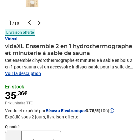
1
/10
Livraison offerte
Vidaxl
vidaXL Ensemble 2 en 1 hydrothermographe
et minuterie à sable de sauna
Cet ensemble d'hydrothermographe et minuterie à sable en bois 2
en 1 pour sauna est un accessoire indispensable pour la salle de
sauna. Il vous aide à profiter d'un sauna plus confortable.
Voir la description
Thermomètre et hygromètre de sauna indispensables : il est très
En stock
important de contrôler la température et l'humidité de la cabine de
35
,36€
sauna. Avec le thermomètre et l'hygromètre de sauna 2 en 1, vous
pouvez mesurer l'humidité et la température facilement et avec
Prix unitaire TTC
précision.Verre résistant à la chaleur : dotés de verre résistant à la
Vendu et expédié par
Réseau Electronique
3.75/5
(106)
chaleur, l'hydrothermographe de sauna et la minuterie à sable sont
Expédié sous 2 jours
livraison offerte
conçus pour résister à l'environnement chaud et vaporeux d'une
cabine de sauna.Minuterie à sable de 15 minutes : 15 minutes est
Quantité : 1
Quantité
une durée populaire pour profiter d'une séance de sauna. Le
minuteur rotatif comprend également des marqueurs