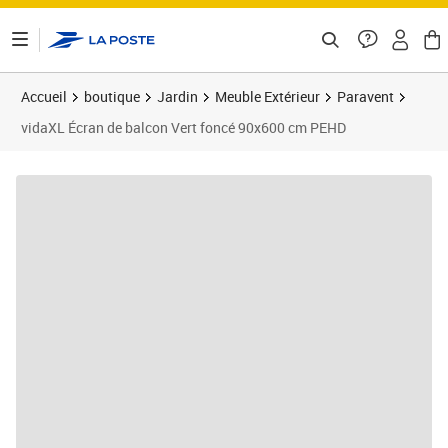
ontenu de la page
Accueil
boutique
Jardin
Meuble Extérieur
Paravent
vidaXL Écran de balcon Vert foncé 90x600 cm PEHD
Prix barré 26,99 €
Prix 23,44€