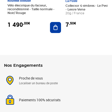
Nouvelle Attitude
La Poste
Vélo électrique du facteur,
Collector 4 timbres - Le Petit P
reconditionné - Taille normale -
- Lettre Verte
Noir/ Rouge
20g / France
1 490
7
,00€
,50€
Ajouter au panier
Nos Engagements
Proche de vous
Localiser un bureau de poste
Paiements 100% sécurisés