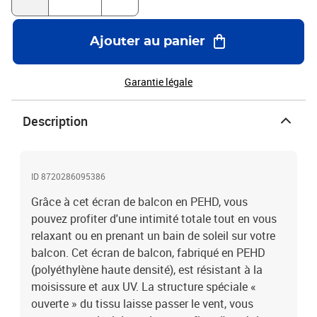
Résistant à la moisissure et aux UV, PEHD respirantOeillets en
aluminiumCorde synthétique de 24 m incluseAssemblage requis :
Non
Ajouter au panier
Garantie légale
Description
ID 8720286095386
Grâce à cet écran de balcon en PEHD, vous
pouvez profiter d'une intimité totale tout en vous
relaxant ou en prenant un bain de soleil sur votre
balcon. Cet écran de balcon, fabriqué en PEHD
(polyéthylène haute densité), est résistant à la
moisissure et aux UV. La structure spéciale «
ouverte » du tissu laisse passer le vent, vous