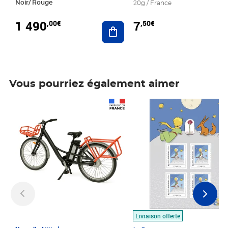
Noir/ Rouge
20g / France
1 490
7
,00€
,50€
Ajouter au panier
Vous pourriez également aimer
Prix 1 490,00€
Prix 7,50€
Livraison offerte