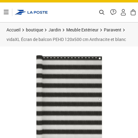
ontenu de la page
Accueil
boutique
Jardin
Meuble Extérieur
Paravent
vidaXL Écran de balcon PEHD 120x500 cm Anthracite et blanc
Prix barré 18,99 €
Prix 14,17€
Prix 1