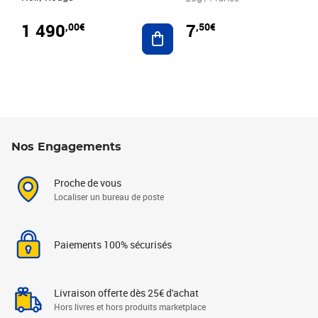
1 490
7
,00€
,50€
Ajouter au panier
Nos Engagements
Proche de vous
Localiser un bureau de poste
Paiements 100% sécurisés
Livraison offerte dès 25€ d'achat
Hors livres et hors produits marketplace