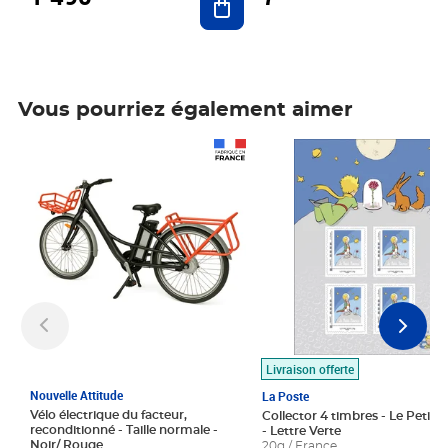
Vous pourriez également aimer
Prix 1 490,00€
Prix 7,50€
Livraison offerte
Nouvelle Attitude
La Poste
Vélo électrique du facteur,
Collector 4 timbres - Le Petit P
reconditionné - Taille normale -
- Lettre Verte
Noir/ Rouge
20g / France