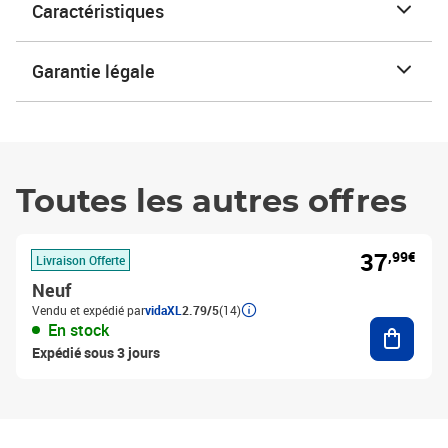
Caractéristiques
Garantie légale
Toutes les autres offres
37
,99€
Livraison Offerte
Neuf
Vendu et expédié par
vidaXL
2.79/5
(14)
Ajouter
En stock
Expédié sous 3 jours