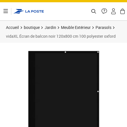
ontenu de la page
Accueil
boutique
Jardin
Meuble Extérieur
Parasols
vidaXL Écran de balcon noir 120x800 cm 100 polyester oxford
Prix 37,89€
Prix 3