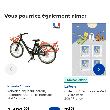
Vous pourriez également aimer
Prix 1 490,00€
Prix 7,50€
Livraison offerte
Nouvelle Attitude
La Poste
Vélo électrique du facteur,
Collector 4 timbres - Le Petit P
reconditionné - Taille normale -
- Lettre Verte
Noir/ Rouge
20g / France
1 490
7
,00€
,50€
Ajouter au panier