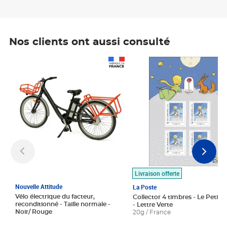
Nos clients ont aussi consulté
Prix 1 490,00€
Prix 7,50€
Livraison offerte
Nouvelle Attitude
La Poste
Vélo électrique du facteur,
Collector 4 timbres - Le Petit P
reconditionné - Taille normale -
- Lettre Verte
Noir/ Rouge
20g / France