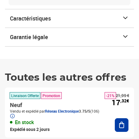
Caractéristiques
Garantie légale
Toutes les autres offres
21,99 €
Livraison Offerte
Promotion
-21%
17
,32€
Neuf
Vendu et expédié par
Réseau Electronique
3.75/5
(106)
Ajouter
En stock
Expédié sous 2 jours