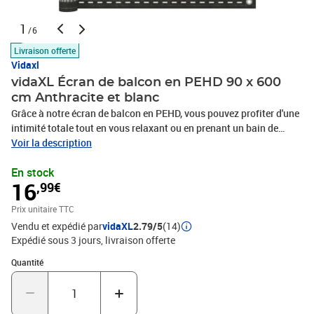
1
/6
Livraison offerte
Vidaxl
vidaXL Écran de balcon en PEHD 90 x 600
cm Anthracite et blanc
Grâce à notre écran de balcon en PEHD, vous pouvez profiter d'une
intimité totale tout en vous relaxant ou en prenant un bain de
soleil sur votre balcon. Fabriqué en PEHD (polyéthylène haute
Voir la description
densité), cet écran de balcon est résistant à la moisissure et aux
En stock
UV. La structure spéciale « ouverte » du tissu laisse passer le vent,
16
,99€
garantissant ainsi une brise fraîche permanente sur votre balcon.
Le pare-soleil peut être facilement fixé au balcon grâce à ses
Prix unitaire TTC
œillets en aluminium et à la corde fournie. Bon à savoir : ce
Vendu et expédié par
vidaXL
2.79/5
(14)
produit nécessite des crochets compatibles (non fournis) pour une
Expédié sous 3 jours
livraison offerte
utilisation correcte. Pour garantir un ajustement parfait, veuillez
tenir compte de la longueur combinée des crochets et du produit
Quantité : 1
Quantité
lors de l'achat.Couleur : Anthracite et blancMatériau : 100 % PEHD
(polyéthylène haute densité)Dimensions : 90 x 600 cmPerméable
au vent et à l'eau Résistant à la moisissure et aux UV, PEHD