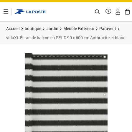
ontenu de la page
Accueil
boutique
Jardin
Meuble Extérieur
Paravent
vidaXL Écran de balcon en PEHD 90 x 600 cm Anthracite et blanc
Prix 16,99€
Prix b
Prix 1