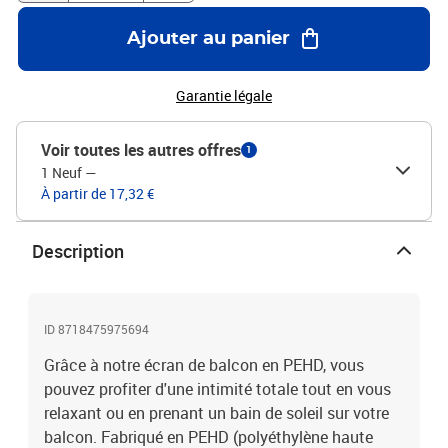
respirantŒillets en aluminiumCorde synthétique de 24 m
incluseFacile à assemblerMatériel: Polyéthylène: 100%
Ajouter au panier
Garantie légale
Voir toutes les autres offres
1
1 Neuf
—
À partir de 17,32 €
Description
ID 8718475975694
Grâce à notre écran de balcon en PEHD, vous
pouvez profiter d'une intimité totale tout en vous
relaxant ou en prenant un bain de soleil sur votre
balcon. Fabriqué en PEHD (polyéthylène haute