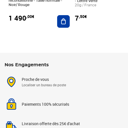
reconditionné - Taille normale -
- Lettre Verte
Noir/ Rouge
20g / France
1 490
7
,00€
,50€
Ajouter au panier
Nos Engagements
Proche de vous
Localiser un bureau de poste
Paiements 100% sécurisés
Livraison offerte dès 25€ d'achat