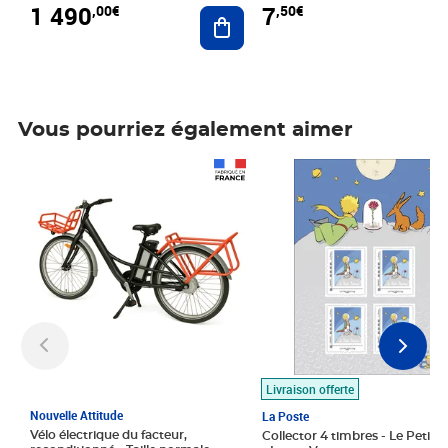
1 490
7
,00€
,50€
Ajouter au panier
Vous pourriez également aimer
Prix 1 490,00€
Prix 7,50€
Livraison offerte
Nouvelle Attitude
La Poste
Vélo électrique du facteur,
Collector 4 timbres - Le Petit P