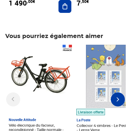
1 490
7
,00€
,50€
Ajouter au panier
Vous pourriez également aimer
Prix 1 490,00€
Prix 7,50€
Livraison offerte
Nouvelle Attitude
La Poste
Vélo électrique du facteur,
Collector 4 timbres - Le Petit P
reconditionné - Taille normale -
- Lettre Verte