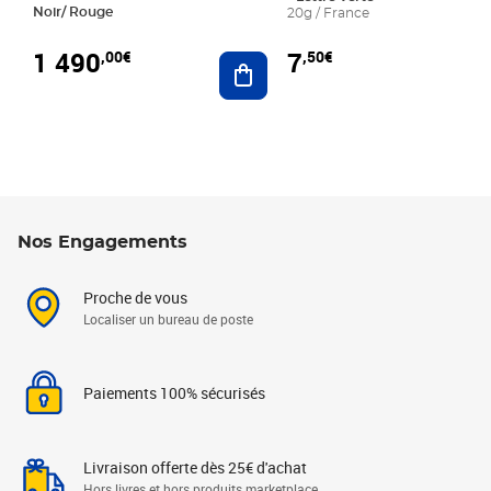
Noir/ Rouge
20g / France
1 490
7
,00€
,50€
Ajouter au panier
Nos Engagements
Proche de vous
Localiser un bureau de poste
Paiements 100% sécurisés
Livraison offerte dès 25€ d'achat
Hors livres et hors produits marketplace