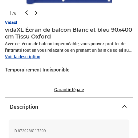
1
/6
Vidaxl
vidaXL Écran de balcon Blanc et bleu 90x400
cm Tissu Oxford
Avec cet écran de balcon imperméable, vous pouvez profiter de
l'intimité tout en vous relaxant ou en prenant un bain de soleil sur
votre balcon. Fabriqué d'un tissu Oxford spécial enduit de PU, le
Voir la description
paravent de balcon est imperméable et résistant au vent. Le
Temporairement Indisponible
paravent peut être facilement attaché au balcon à l'aide de ses
œillets en aluminium et de la corde incluse.Couleur : Blanc et
bleuMatériau : Tissu Oxford enduit de PUDimensions : 90 x 400 cm
(L x l)ImperméableProtection UVOeillets en aluminiumCorde
Garantie légale
synthétique de 12 m incluseAssemblage requis : Non
Description
ID 8720286117309