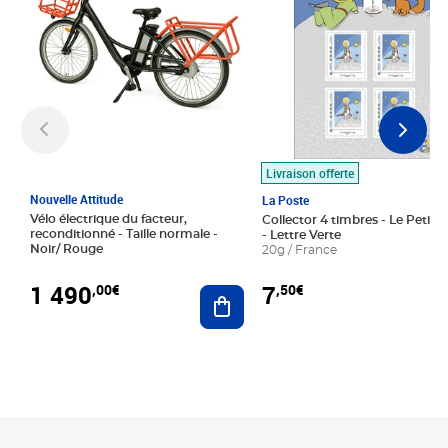
Livraison offerte
Nouvelle Attitude
La Poste
Vélo électrique du facteur,
Collector 4 timbres - Le Petit P
reconditionné - Taille normale -
- Lettre Verte
Noir/ Rouge
20g / France
1 490
7
,00€
,50€
Ajouter au panier