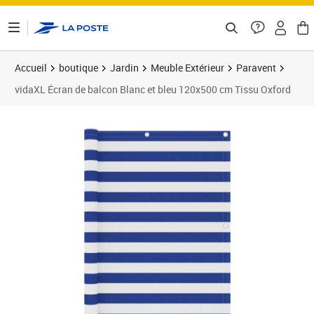
ontenu de la page
Accueil
boutique
Jardin
Meuble Extérieur
Paravent
vidaXL Écran de balcon Blanc et bleu 120x500 cm Tissu Oxford
Prix 17,99€
Prix b
Prix 1