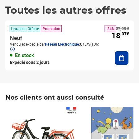
Toutes les autres offres
27,99 €
Livraison Offerte
Promotion
-34%
18
,37€
Neuf
Vendu et expédié par
Réseau Electronique
3.75/5
(106)
Ajouter
En stock
Expédié sous 2 jours
Nos clients ont aussi consulté
Prix 1 490,00€
Prix 7,50€