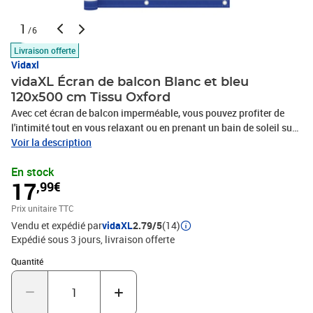
1
/6
Livraison offerte
Vidaxl
vidaXL Écran de balcon Blanc et bleu
120x500 cm Tissu Oxford
Avec cet écran de balcon imperméable, vous pouvez profiter de
l'intimité tout en vous relaxant ou en prenant un bain de soleil sur
votre balcon. Fabriqué d'un tissu Oxford spécial enduit de PU, le
Voir la description
paravent de balcon est imperméable et résistant au vent. Le
En stock
paravent peut être facilement attaché au balcon à l'aide de ses
17
,99€
œillets en aluminium et de la corde incluse.Couleur : Blanc et
bleuMatériau : Tissu Oxford enduit de PUDimensions : 120 x 500
Prix unitaire TTC
cm (L x l)ImperméableProtection UVOeillets en aluminiumCorde
Vendu et expédié par
vidaXL
2.79/5
(14)
synthétique de 24 m incluseAssemblage requis : Non
Expédié sous 3 jours
livraison offerte
Quantité : 1
Quantité