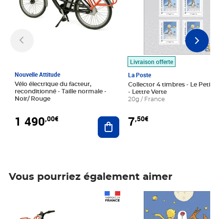
Livraison offerte
Nouvelle Attitude
La Poste
Vélo électrique du facteur,
Collector 4 timbres - Le Petit P
reconditionné - Taille normale -
- Lettre Verte
Noir/ Rouge
20g / France
1 490
7
,00€
,50€
Ajouter au panier
Vous pourriez également aimer
Prix 1 490,00€
Prix 7,50€