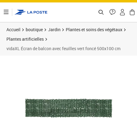
ontenu de la page
Accueil
boutique
Jardin
Plantes et soins des végétaux
Plantes artificielles
vidaXL Écran de balcon avec feuilles vert foncé 500x100 cm
Prix barré 59,99 €
Prix 35,34€
Prix 3