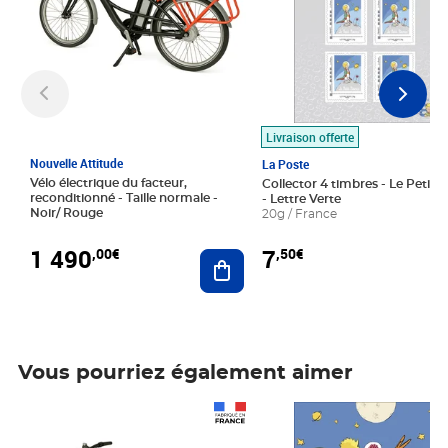
Livraison offerte
Nouvelle Attitude
La Poste
Vélo électrique du facteur,
Collector 4 timbres - Le Petit P
reconditionné - Taille normale -
- Lettre Verte
Noir/ Rouge
20g / France
1 490
7
,00€
,50€
Ajouter au panier
Vous pourriez également aimer
Prix 1 490,00€
Prix 7,50€