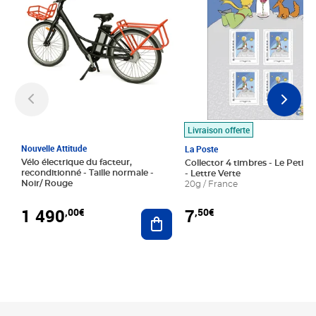
Livraison offerte
Nouvelle Attitude
La Poste
Vélo électrique du facteur,
Collector 4 timbres - Le Petit P
reconditionné - Taille normale -
- Lettre Verte
Noir/ Rouge
20g / France
1 490
7
,00€
,50€
Ajouter au panier