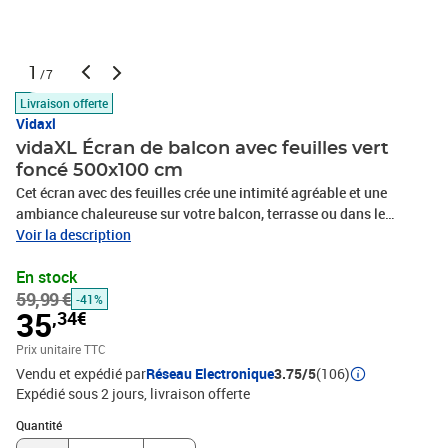
1
/7
Livraison offerte
Vidaxl
vidaXL Écran de balcon avec feuilles vert
foncé 500x100 cm
Cet écran avec des feuilles crée une intimité agréable et une
ambiance chaleureuse sur votre balcon, terrasse ou dans le
jardin. Cette clôture, ornée de feuilles vertes, est un supplément
Voir la description
décoratif et fonctionnel parfait à votre espace extérieur. Le brise-
En stock
vue, fabriqué en polyéthylène et en tissu, est durable et nécessite
59,99 €
peu d'entretien. L’écran peut bloquer la lumière du soleil, protéger
-41%
35
,34€
votre vie privée et en même temps permettre à l’air de
circuler.Couleur : Vert foncéMatériau : polyéthylène,
Prix unitaire TTC
tissuDimensions : 500 x 100 cm (l x H)Assemblage requis : oui
Vendu et expédié par
Réseau Electronique
3.75/5
(106)
Expédié sous 2 jours
livraison offerte
Quantité : 1
Quantité